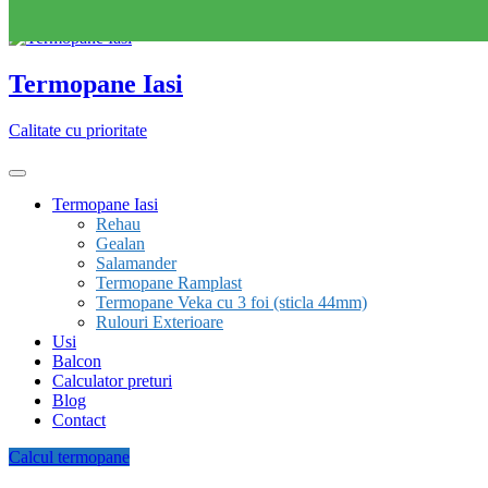
Skip to content
Termopane Iasi
Calitate cu prioritate
Termopane Iasi
Rehau
Gealan
Salamander
Termopane Ramplast
Termopane Veka cu 3 foi (sticla 44mm)
Rulouri Exterioare
Usi
Balcon
Calculator preturi
Blog
Contact
Calcul termopane