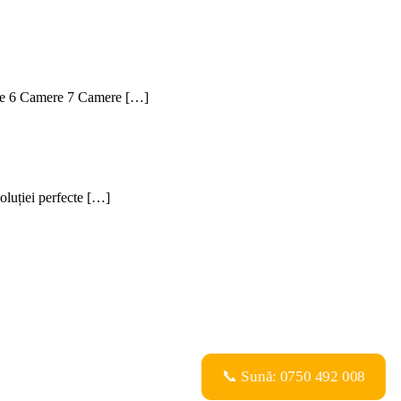
mere 6 Camere 7 Camere […]
soluției perfecte […]
📞 Sună: 0750 492 008