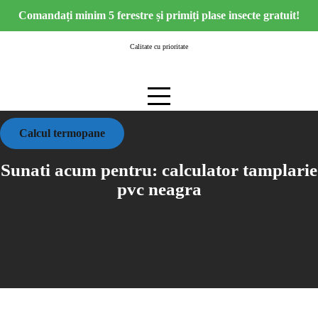
Skip
Comandați minim 5 ferestre și primiți plase insecte gratuit!
to
content
Calitate cu prioritate
Calcul termopane
Sunati acum pentru:
calculator tamplarie
pvc neagra