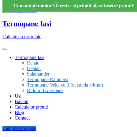
Skip to content
Comandați minim 5 ferestre și primiți plase insecte gratuit!
Termopane Iasi
Calitate cu prioritate
Termopane Iasi
Rehau
Gealan
Salamander
Termopane Ramplast
Termopane Veka cu 3 foi (sticla 44mm)
Rulouri Exterioare
Usi
Balcon
Calculator preturi
Blog
Contact
Calcul termopane