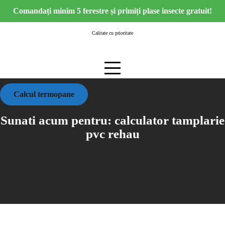
Skip
Comandați minim 5 ferestre și primiți plase insecte gratuit!
to
content
Calitate cu prioritate
Calcul termopane
Sunati acum pentru:
calculator tamplarie
pvc rehau