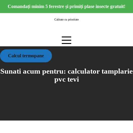
Skip
Comandați minim 5 ferestre și primiți plase insecte gratuit!
to
content
Calitate cu prioritate
Calcul termopane
Sunati acum pentru:
calculator tamplarie
pvc tevi