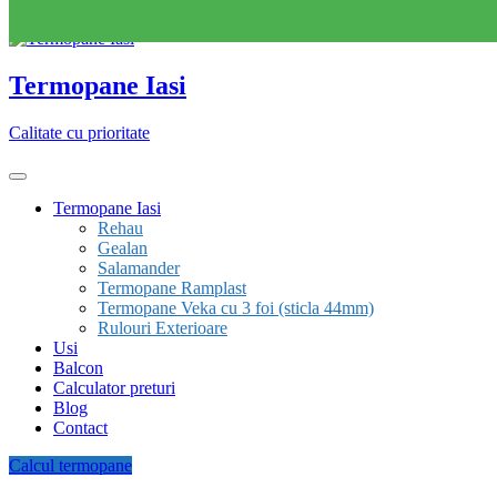
Skip to content
Termopane Iasi
Calitate cu prioritate
Termopane Iasi
Rehau
Gealan
Salamander
Termopane Ramplast
Termopane Veka cu 3 foi (sticla 44mm)
Rulouri Exterioare
Usi
Balcon
Calculator preturi
Blog
Contact
Calcul termopane