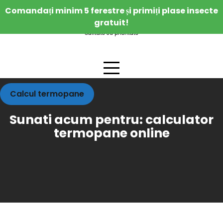
Skip
Comandați minim 5 ferestre și primiți plase insecte
to
gratuit!
content
Calitate cu prioritate
Calcul termopane
Sunati acum pentru:
calculator
termopane online