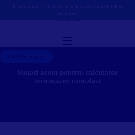
Skip
Pentru minim 10 ferestre primiți plase gratuit + 500 lei
to
reducere!
content
Calitate cu prioritate
Calcul termopane
Sunati acum pentru:
calculator
termopane ramplast