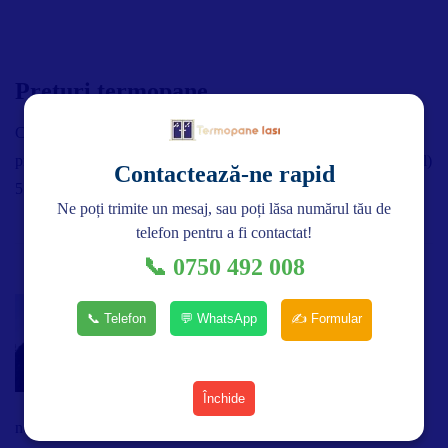
Preturi termopane
Cerere Ofertă Termopane Iași Completează detaliile de mai jos și
primești estimarea rapid! 1 Selectează Numărul de Camere (Profil)
Contactează-ne rapid
5 Camere 6 Camere 7 Camere […]
Ne poți trimite un mesaj, sau poți lăsa numărul tău de
telefon pentru a fi contactat!
📞 0750 492 008
Contact termopane iasi
📞 Telefon
💬 WhatsApp
✍️ Formular
Contactați-ne Suntem aici pentru a
răspunde la orice întrebare pe care o
Închide
aveți despre produsele și serviciile
noastre. Fie că sunteți în căutarea soluției perfecte […]