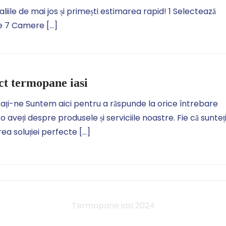
le de mai jos și primești estimarea rapid! 1 Selectează
e 7 Camere […]
t termopane iasi
ți-ne Suntem aici pentru a răspunde la orice întrebare
o aveți despre produsele și serviciile noastre. Fie că sunteț
rea soluției perfecte […]
Termopane iasi 2024