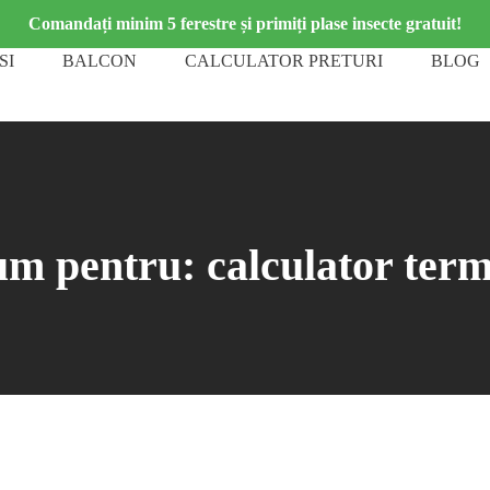
Comandați minim 5 ferestre și primiți plase insecte gratuit!
SI
BALCON
CALCULATOR PRETURI
BLOG
um pentru:
calculator ter