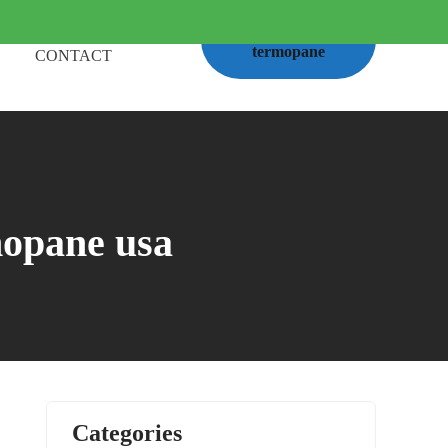
Calcul
termopane
CONTACT
mopane usa
Categories