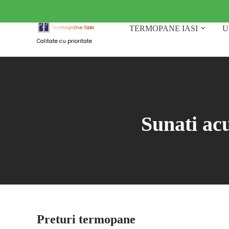
Skip
to
content
TERMOPANE IASI
U
Calitate cu prioritate
Sunati ac
Preturi termopane