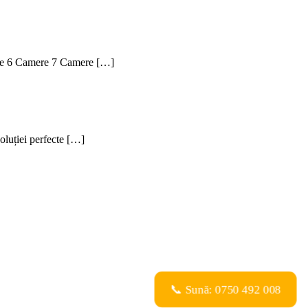
mere 6 Camere 7 Camere […]
soluției perfecte […]
📞 Sună: 0750 492 008