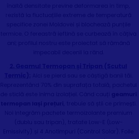
înaltă densitate previne deformarea în timp,
rezistă la fluctuațiile extreme de temperatură
specifice zonei Moldovei și blochează punțile
termice. O fereastră ieftină se curbează în câțiva
ani; profilul nostru este proiectat să rămână
impecabil decenii la rând.
2. Geamul Termopan și Tripan (Scutul
Termic):
Aici se pierd sau se câștigă banii tăi.
Reprezentând 70% din suprafața totală, pachetul
de sticlă este inima izolației. Când cauți
geamuri
termopan Iași prețuri
, trebuie să știi ce primești.
Noi integrăm pachete termoizolante premium
(dublu sau tripan), tratate Low-E (Low-
Emissivity) și 4 Anotimpuri (Control Solar). Foile