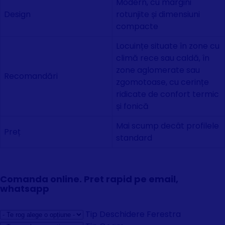
Modern, cu margini
Design
rotunjite și dimensiuni
compacte
Locuințe situate în zone cu
climă rece sau caldă, în
zone aglomerate sau
Recomandări
zgomotoase, cu cerințe
ridicate de confort termic
și fonică
Mai scump decât profilele
Preț
standard
Comanda online. Pret rapid pe email,
whatsapp
Tip Deschidere Ferestra