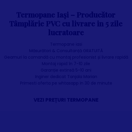
Termopane Iași – Producător
Tâmplărie PVC cu livrare in 5 zile
lucratoare
T
ermopane iasi
Măsurători & Consultanță GRATUITĂ
Geamuri la comandă cu montaj profesionist și livrare rapidă
Montaj rapid în 7-10 zile
Garanție extinsă 5-10 ani
Inginer dedicat Tanjala Marian
Primesti oferta pe whtasapp in 30 de minute
VEZI PREȚURI TERMOPANE