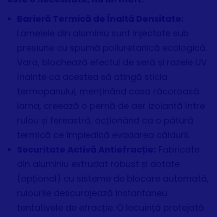
Barieră Termică de Înaltă Densitate:
Lamelele din aluminiu sunt injectate sub
presiune cu spumă poliuretanică ecologică.
Vara, blochează efectul de seră și razele UV
înainte ca acestea să atingă sticla
termopanului, menținând casa răcoroasă.
Iarna, creează o pernă de aer izolantă între
rulou și fereastră, acționând ca o pătură
termică ce împiedică evadarea căldurii.
Securitate Activă Antiefracție:
Fabricate
din aluminiu extrudat robust și dotate
(opțional) cu sisteme de blocare automată,
rulourile descurajează instantaneu
tentativele de efracție. O locuință protejată