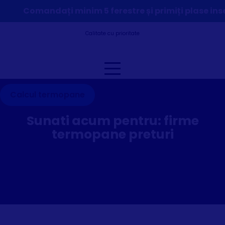
Comandați minim 5 ferestre și primiți plase ins
Calitate cu prioritate
Calcul termopane
Sunati acum pentru:
firme
termopane preturi