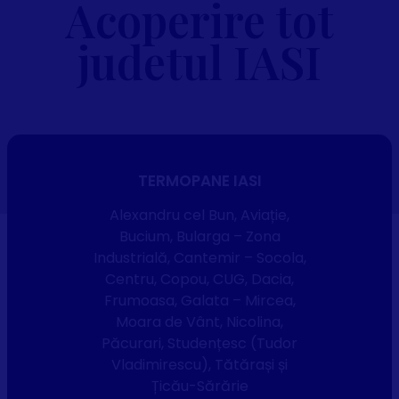
Acoperire tot
judetul IASI
TERMOPANE IASI
Alexandru cel Bun, Aviație,
Bucium, Bularga – Zona
Industrială, Cantemir – Socola,
Centru, Copou, CUG, Dacia,
Frumoasa, Galata – Mircea,
Moara de Vânt, Nicolina,
Păcurari, Studențesc (Tudor
Vladimirescu), Tătărași și
Țicău-Sărărie