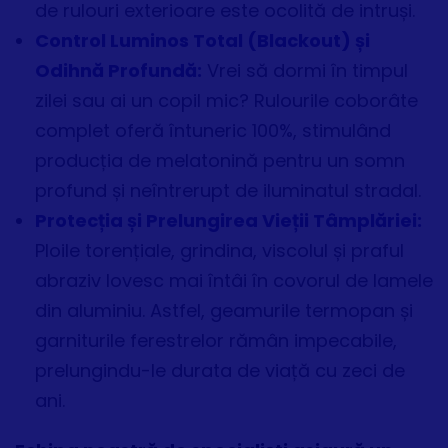
de rulouri exterioare este ocolită de intruși.
Control Luminos Total (Blackout) și
Odihnă Profundă:
Vrei să dormi în timpul
zilei sau ai un copil mic? Rulourile coborâte
complet oferă întuneric 100%, stimulând
producția de melatonină pentru un somn
profund și neîntrerupt de iluminatul stradal.
Protecția și Prelungirea Vieții Tâmplăriei:
Ploile torențiale, grindina, viscolul și praful
abraziv lovesc mai întâi în covorul de lamele
din aluminiu. Astfel, geamurile termopan și
garniturile ferestrelor rămân impecabile,
prelungindu-le durata de viață cu zeci de
ani.