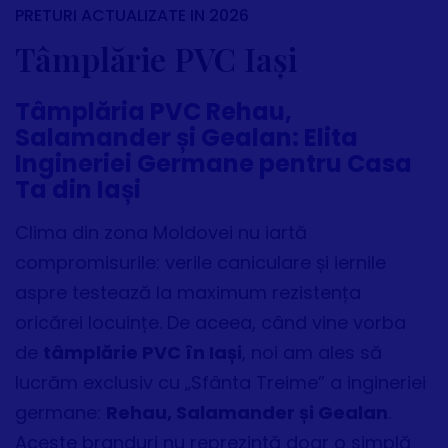
PRETURI ACTUALIZATE IN 2026
Tâmplărie PVC Iași
Tâmplăria PVC Rehau,
Salamander și Gealan: Elita
Ingineriei Germane pentru Casa
Ta din Iași
Clima din zona Moldovei nu iartă
compromisurile: verile caniculare și iernile
aspre testează la maximum rezistența
oricărei locuințe. De aceea, când vine vorba
de
tâmplărie PVC în Iași
, noi am ales să
lucrăm exclusiv cu „Sfânta Treime” a ingineriei
germane:
Rehau, Salamander și Gealan
.
Aceste branduri nu reprezintă doar o simplă