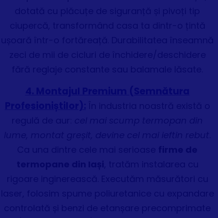
dotată cu plăcuțe de siguranță și pivoți tip
ciupercă, transformând casa ta dintr-o țintă
ușoară într-o fortăreață. Durabilitatea înseamnă
zeci de mii de cicluri de închidere/deschidere
fără reglaje constante sau balamale lăsate.
4. Montajul Premium (Semnătura
Profesioniștilor):
În industria noastră există o
regulă de aur:
cel mai scump termopan din
lume, montat greșit, devine cel mai ieftin rebut
.
Ca una dintre cele mai serioase
firme de
termopane din Iași
, tratăm instalarea cu
rigoare inginerească. Executăm măsurători cu
laser, folosim spume poliuretanice cu expandare
controlată și benzi de etanșare precomprimate