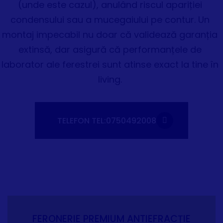
(unde este cazul), anulând riscul apariției
condensului sau a mucegaiului pe contur. Un
montaj impecabil nu doar că validează garanția
extinsă, dar asigură că performanțele de
laborator ale ferestrei sunt atinse exact la tine în
living.
TELEFON TEL:0750492008
FERONERIE PREMIUM ANTIEFRACȚIE