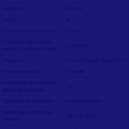
Adâncime
80 mm
Clasa
A
Grosime pereți exteriori
3 mm
Coeficient de transfer
1,2 W/m2K
termic (profile armate)
Etanșare
2 sau 3 rânduri de garnituri
Pantă interioară
5 grade
Posibilitate de montare
Da
geam termoizolant
Tip geam termoizolant
Dublu sau triplu
Reducerea zgomotului
Până la 30 dB
exterior