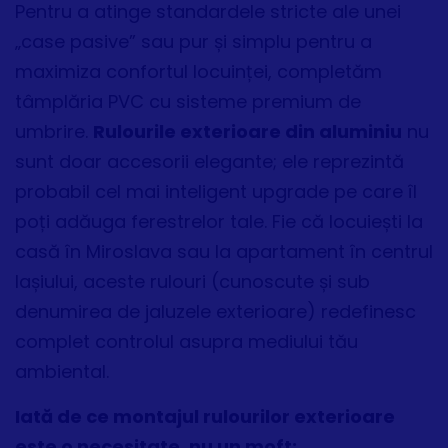
Pentru a atinge standardele stricte ale unei
„case pasive” sau pur și simplu pentru a
maximiza confortul locuinței, completăm
tâmplăria PVC cu sisteme premium de
umbrire.
Rulourile exterioare din aluminiu
nu
sunt doar accesorii elegante; ele reprezintă
probabil cel mai inteligent upgrade pe care îl
poți adăuga ferestrelor tale. Fie că locuiești la
casă în Miroslava sau la apartament în centrul
Iașiului, aceste rulouri (cunoscute și sub
denumirea de jaluzele exterioare) redefinesc
complet controlul asupra mediului tău
ambiental.
Iată de ce montajul rulourilor exterioare
este o necesitate, nu un moft: