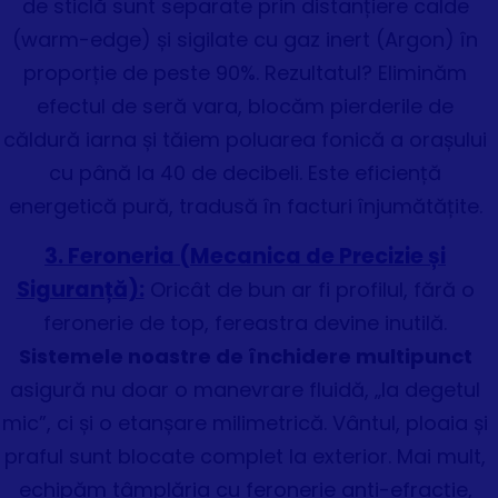
de sticlă sunt separate prin distanțiere calde
(warm-edge) și sigilate cu gaz inert (Argon) în
proporție de peste 90%. Rezultatul? Eliminăm
efectul de seră vara, blocăm pierderile de
căldură iarna și tăiem poluarea fonică a orașului
cu până la 40 de decibeli. Este eficiență
energetică pură, tradusă în facturi înjumătățite.
3. Feroneria (Mecanica de Precizie și
Siguranță):
Oricât de bun ar fi profilul, fără o
feronerie de top, fereastra devine inutilă.
Sistemele noastre de închidere multipunct
asigură nu doar o manevrare fluidă, „la degetul
mic”, ci și o etanșare milimetrică. Vântul, ploaia și
praful sunt blocate complet la exterior. Mai mult,
echipăm tâmplăria cu feronerie anti-efracție,