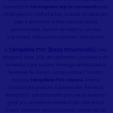
investiția în
termopane Iași la comandă
este
vitală pentru confortul tău, trebuie să disecăm
cele 4 elemente critice care dictează
performanța, durata de viață și, cel mai
important, reducerea costurilor tale lunare.
1. Tâmplărie PVC (Baza Structurală):
Deși
acoperă doar 30% din ansamblu, profilele sunt
scheletul care susține întreaga arhitectură a
ferestrei. Nu facem compromisuri: folosim
exclusiv
tâmplărie PVC clasa A
(mărci
consacrate precum Salamander, Rehau și
Ramplast), caracterizată prin pereți exteriori
groși și o armătură metalică din oțel zincat
masiv. Această structură multi-camerală de