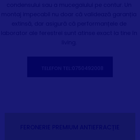
condensului sau a mucegaiului pe contur. Un
montaj impecabil nu doar că validează garanția
extinsă, dar asigură că performanțele de
laborator ale ferestrei sunt atinse exact la tine în
living.
TELEFON TEL:0750492008
FERONERIE PREMIUM ANTIEFRACȚIE