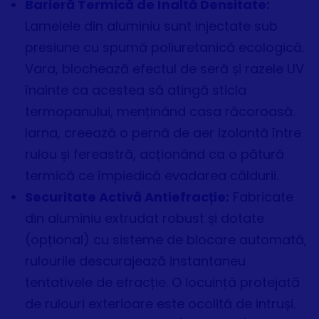
Barieră Termică de Înaltă Densitate:
Lamelele din aluminiu sunt injectate sub
presiune cu spumă poliuretanică ecologică.
Vara, blochează efectul de seră și razele UV
înainte ca acestea să atingă sticla
termopanului, menținând casa răcoroasă.
Iarna, creează o pernă de aer izolantă între
rulou și fereastră, acționând ca o pătură
termică ce împiedică evadarea căldurii.
Securitate Activă Antiefracție:
Fabricate
din aluminiu extrudat robust și dotate
(opțional) cu sisteme de blocare automată,
rulourile descurajează instantaneu
tentativele de efracție. O locuință protejată
de rulouri exterioare este ocolită de intruși.