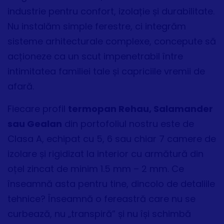
industrie pentru confort, izolație și durabilitate.
Nu instalăm simple ferestre, ci integrăm
sisteme arhitecturale complexe, concepute să
acționeze ca un scut impenetrabil între
intimitatea familiei tale și capriciile vremii de
afară.
Fiecare profil
termopan Rehau, Salamander
sau Gealan
din portofoliul nostru este de
Clasa A, echipat cu 5, 6 sau chiar 7 camere de
izolare și rigidizat la interior cu armătură din
oțel zincat de minim 1.5 mm – 2 mm. Ce
înseamnă asta pentru tine, dincolo de detaliile
tehnice? Înseamnă o fereastră care nu se
curbează, nu „transpiră” și nu își schimbă