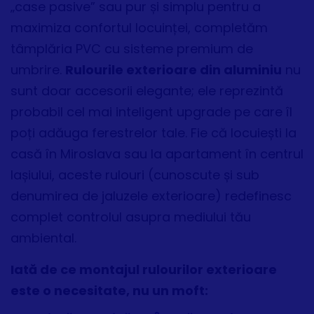
„case pasive” sau pur și simplu pentru a
maximiza confortul locuinței, completăm
tâmplăria PVC cu sisteme premium de
umbrire.
Rulourile exterioare din aluminiu
nu
sunt doar accesorii elegante; ele reprezintă
probabil cel mai inteligent upgrade pe care îl
poți adăuga ferestrelor tale. Fie că locuiești la
casă în Miroslava sau la apartament în centrul
Iașiului, aceste rulouri (cunoscute și sub
denumirea de jaluzele exterioare) redefinesc
complet controlul asupra mediului tău
ambiental.
Iată de ce montajul rulourilor exterioare
este o necesitate, nu un moft: