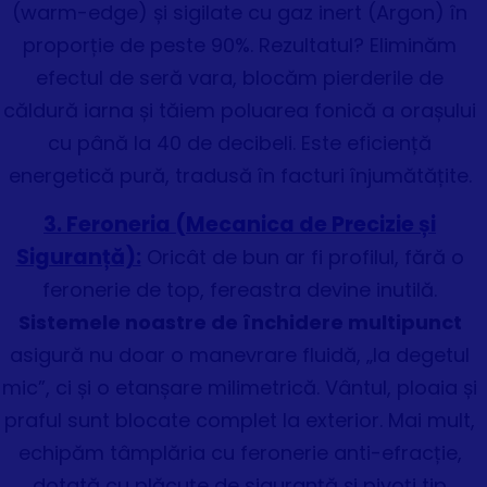
(warm-edge) și sigilate cu gaz inert (Argon) în
proporție de peste 90%. Rezultatul? Eliminăm
efectul de seră vara, blocăm pierderile de
căldură iarna și tăiem poluarea fonică a orașului
cu până la 40 de decibeli. Este eficiență
energetică pură, tradusă în facturi înjumătățite.
3. Feroneria (Mecanica de Precizie și
Siguranță):
Oricât de bun ar fi profilul, fără o
feronerie de top, fereastra devine inutilă.
Sistemele noastre de închidere multipunct
asigură nu doar o manevrare fluidă, „la degetul
mic”, ci și o etanșare milimetrică. Vântul, ploaia și
praful sunt blocate complet la exterior. Mai mult,
echipăm tâmplăria cu feronerie anti-efracție,
dotată cu plăcuțe de siguranță și pivoți tip