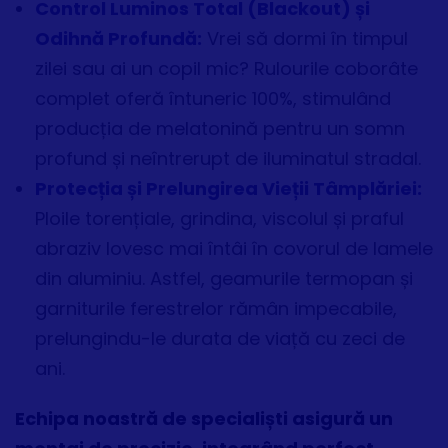
Control Luminos Total (Blackout) și
Odihnă Profundă:
Vrei să dormi în timpul
zilei sau ai un copil mic? Rulourile coborâte
complet oferă întuneric 100%, stimulând
producția de melatonină pentru un somn
profund și neîntrerupt de iluminatul stradal.
Protecția și Prelungirea Vieții Tâmplăriei:
Ploile torențiale, grindina, viscolul și praful
abraziv lovesc mai întâi în covorul de lamele
din aluminiu. Astfel, geamurile termopan și
garniturile ferestrelor rămân impecabile,
prelungindu-le durata de viață cu zeci de
ani.
Echipa noastră de specialiști asigură un