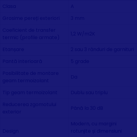
Clasa
A
Grosime pereți exteriori
3 mm
Coeficient de transfer
1,2 W/m2K
termic (profile armate)
Etanșare
2 sau 3 rânduri de garnituri
Pantă interioară
5 grade
Posibilitate de montare
Da
geam termoizolant
Tip geam termoizolant
Dublu sau triplu
Reducerea zgomotului
Până la 30 dB
exterior
Modern, cu margini
Design
rotunjite și dimensiuni