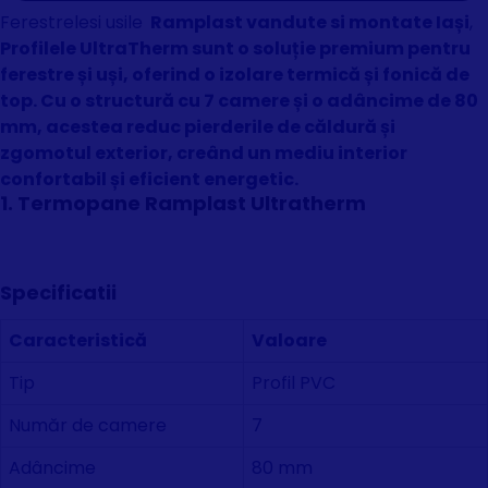
Ferestrelesi usile
Ramplast vandute si montate Iași
,
Profilele UltraTherm sunt o soluție premium pentru
ferestre și uși, oferind o izolare termică și fonică de
top. Cu o structură cu 7 camere și o adâncime de 80
mm, acestea reduc pierderile de căldură și
zgomotul exterior, creând un mediu interior
confortabil și eficient energetic.
1. Termopane Ramplast Ultratherm
Specificatii
Caracteristică
Valoare
Tip
Profil PVC
Număr de camere
7
Adâncime
80 mm