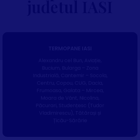
judetul IASI
TERMOPANE IASI
Alexandru cel Bun, Aviație,
Bucium, Bularga – Zona
Industrială, Cantemir – Socola,
Centru, Copou, CUG, Dacia,
Frumoasa, Galata – Mircea,
Moara de Vânt, Nicolina,
Păcurari, Studențesc (Tudor
Vladimirescu), Tătărași și
Țicău-Sărărie