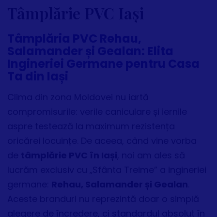
Tâmplărie PVC Iași
Tâmplăria PVC Rehau,
Salamander și Gealan: Elita
Ingineriei Germane pentru Casa
Ta din Iași
Clima din zona Moldovei nu iartă
compromisurile: verile caniculare și iernile
aspre testează la maximum rezistența
oricărei locuințe. De aceea, când vine vorba
de
tâmplărie PVC în Iași
, noi am ales să
lucrăm exclusiv cu „Sfânta Treime” a ingineriei
germane:
Rehau, Salamander și Gealan
.
Aceste branduri nu reprezintă doar o simplă
alegere de încredere, ci standardul absolut în