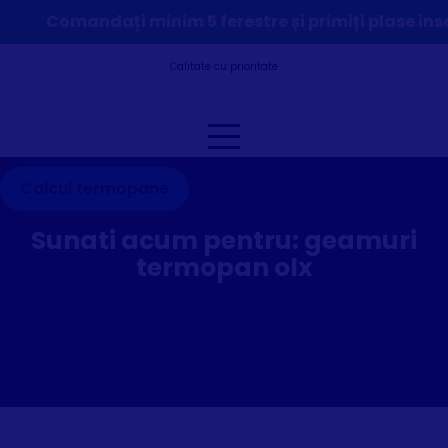
Comandați minim 5 ferestre și primiți plase ins
Calitate cu prioritate
Calcul termopane
Sunati acum pentru:
geamuri
termopan olx