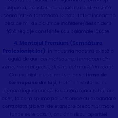
ciupercă, transformând casa ta dintr-o țintă
ușoară într-o fortăreață. Durabilitatea înseamnă
zeci de mii de cicluri de închidere/deschidere
fără reglaje constante sau balamale lăsate.
4. Montajul Premium (Semnătura
Profesioniștilor):
În industria noastră există o
regulă de aur:
cel mai scump termopan din
lume, montat greșit, devine cel mai ieftin rebut
.
Ca una dintre cele mai serioase
firme de
termopane din Iași
, tratăm instalarea cu
rigoare inginerească. Executăm măsurători cu
laser, folosim spume poliuretanice cu expandare
controlată și benzi de etanșare precomprimate
(unde este cazul), anulând riscul apariției