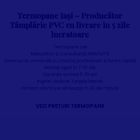
Termopane Iași – Producător
Tâmplărie PVC cu livrare in 5 zile
lucratoare
T
ermopane iasi
Măsurători & Consultanță GRATUITĂ
Geamuri la comandă cu montaj profesionist și livrare rapidă
Montaj rapid în 7-10 zile
Garanție extinsă 5-10 ani
Inginer dedicat Tanjala Marian
Primesti oferta pe whtasapp in 30 de minute
VEZI PREȚURI TERMOPANE