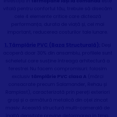
investiția în
termopane Iași la comandă
este
vitală pentru confortul tău, trebuie să disecăm
cele 4 elemente critice care dictează
performanța, durata de viață și, cel mai
important, reducerea costurilor tale lunare.
1. Tâmplărie PVC (Baza Structurală):
Deși
acoperă doar 30% din ansamblu, profilele sunt
scheletul care susține întreaga arhitectură a
ferestrei. Nu facem compromisuri: folosim
exclusiv
tâmplărie PVC clasa A
(mărci
consacrate precum Salamander, Rehau și
Ramplast), caracterizată prin pereți exteriori
groși și o armătură metalică din oțel zincat
masiv. Această structură multi-camerală de
înaltă densitate previne deformarea în timp,