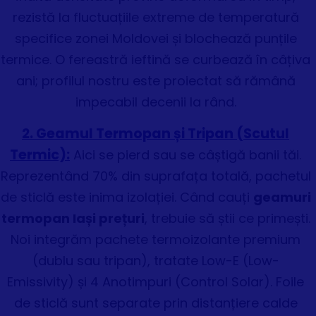
rezistă la fluctuațiile extreme de temperatură
specifice zonei Moldovei și blochează punțile
termice. O fereastră ieftină se curbează în câțiva
ani; profilul nostru este proiectat să rămână
impecabil decenii la rând.
2. Geamul Termopan și Tripan (Scutul
Termic):
Aici se pierd sau se câștigă banii tăi.
Reprezentând 70% din suprafața totală, pachetul
de sticlă este inima izolației. Când cauți
geamuri
termopan Iași prețuri
, trebuie să știi ce primești.
Noi integrăm pachete termoizolante premium
(dublu sau tripan), tratate Low-E (Low-
Emissivity) și 4 Anotimpuri (Control Solar). Foile
de sticlă sunt separate prin distanțiere calde