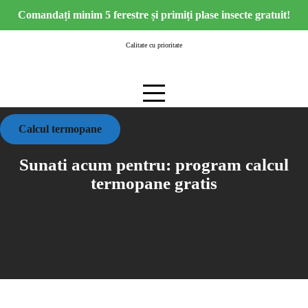
Skip
Comandați minim 5 ferestre și primiți plase insecte gratuit!
to
content
Calitate cu prioritate
Calcul termopane
Sunati acum pentru:
program calcul
termopane gratis