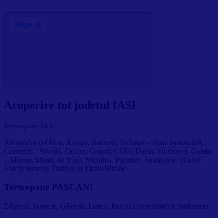
Acoperire tot judetul IASI
Termopane IASI
Alexandru cel Bun, Aviație, Bucium, Bularga – Zona Industrială,
Cantemir – Socola, Centru, Copou, CUG, Dacia, Frumoasa, Galata
– Mircea, Moara de Vânt, Nicolina, Păcurari, Studențesc (Tudor
Vladimirescu), Tătărași și Țicău-Sărărie
Termopane PASCANI
Blăgești, Boșteni, Gâștești, Lunca, Pașcani (reședința) și Sodomeni.