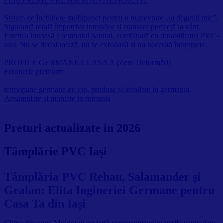
Sistem de închidere multipunct pentru o manevrare „la degetul mic”.
Siguranță totală împotriva intrușilor și etanșare perfectă la vânt.
Estetica luxoasă a lemnului natural, combinată cu durabilitatea PVC-
ului. Nu se decolorează, nu se exfoliază și nu necesită întreținere.
PROFILE GERMANE CLASA A (Zero Deformări)
Feronerie premium
termopane germane de top. produse si infoliate in germania.
Ansamblate si montate in romania
Preturi actualizate in 2026
Tâmplărie PVC Iași
Tâmplăria PVC Rehau, Salamander și
Gealan: Elita Ingineriei Germane pentru
Casa Ta din Iași
Clima din zona Moldovei nu iartă compromisurile: verile caniculare