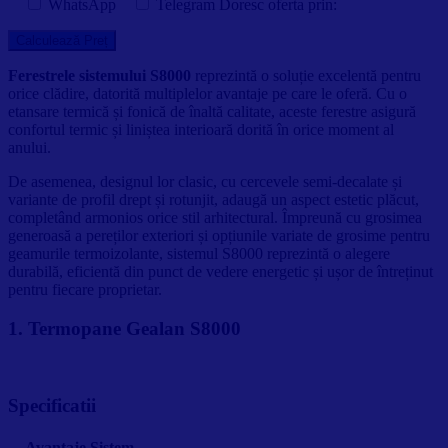
WhatsApp
Telegram
Doresc oferta prin:
Ferestrele sistemului S8000
reprezintă o soluție excelentă pentru
orice clădire, datorită multiplelor avantaje pe care le oferă. Cu o
etansare termică și fonică de înaltă calitate, aceste ferestre asigură
confortul termic și liniștea interioară dorită în orice moment al
anului.
De asemenea, designul lor clasic, cu cercevele semi-decalate și
variante de profil drept și rotunjit, adaugă un aspect estetic plăcut,
completând armonios orice stil arhitectural. Împreună cu grosimea
generoasă a pereților exteriori și opțiunile variate de grosime pentru
geamurile termoizolante, sistemul S8000 reprezintă o alegere
durabilă, eficientă din punct de vedere energetic și ușor de întreținut
pentru fiecare proprietar.
1. Termopane Gealan S8000
Specificatii
Avantaje Sistem