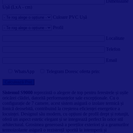
Dimensiune
Ușă (LxA - cm)
Culoare PVC Ușă
Profil
Localitate
Telefon
Email
WhatsApp
Telegram
Doresc oferta prin:
Sistemul S9000
reprezintă o alegere de top pentru ferestrele și ușile
oricărei clădiri, datorită performanțelor sale excepționale. Cu o
configurație de 7 camere, acest sistem asigură o izolare termică și
fonică deosebită, contribuind la creșterea eficienței energetice a
locuinței. Designul său modern, cu opțiuni de profil drept și rotunjit,
oferă un aspect estetic elegant și se integrează perfect în orice stil
arhitectural. Grosimea generoasă a pereților exteriori și a geamurilor
termoizolante asigură o rezistență sporită la intemperii și