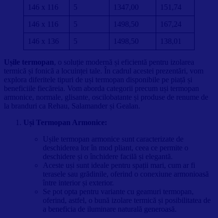
146 x 116
5
1347,00
151,74
146 x 116
5
1498,50
167,24
146 x 136
5
1498,50
138,01
Ușile termopan
, o soluție modernă și eficientă pentru izolarea
termică și fonică a locuinței tale. În cadrul acestei prezentări, vom
explora diferitele tipuri de uși termopan disponibile pe piață și
beneficiile fiecăreia. Vom aborda categorii precum uși termopan
armonice, normale, glisante, oscilobatante și produse de renume de
la branduri ca Rehau, Salamander și Gealan.
Uși Termopan Armonice:
Ușile termopan armonice sunt caracterizate de
deschiderea lor în mod pliant, ceea ce permite o
deschidere și o închidere facilă și elegantă.
Aceste uși sunt ideale pentru spații mari, cum ar fi
terasele sau grădinile, oferind o conexiune armonioasă
între interior și exterior.
Se pot opta pentru variante cu geamuri termopan,
oferind, astfel, o bună izolare termică și posibilitatea de
a beneficia de iluminare naturală generoasă.