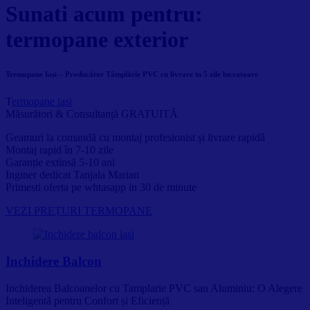
Sunati acum pentru:
termopane exterior
Termopane Iași – Producător Tâmplărie PVC cu livrare in 5 zile lucratoare
T
ermopane iasi
Măsurători & Consultanță GRATUITĂ
Geamuri la comandă cu montaj profesionist și livrare rapidă
Montaj rapid în 7-10 zile
Garanție extinsă 5-10 ani
Inginer dedicat Tanjala Marian
Primesti oferta pe whtasapp in 30 de minute
VEZI PREȚURI TERMOPANE
Inchidere Balcon
Inchiderea Balcoanelor cu Tamplarie PVC sau Aluminiu: O Alegere
Inteligentă pentru Confort și Eficiență