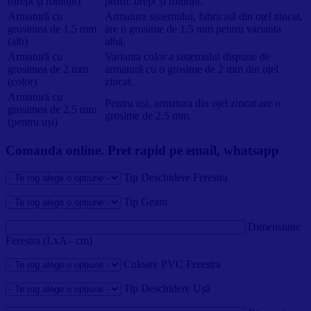
(drept și rotunjit)
profil: drept și rotunjit.
Armatură cu
Armatura sistemului, fabricată din oțel zincat,
grosimea de 1,5 mm
are o grosime de 1,5 mm pentru varianta
(alb)
albă.
Armatură cu
Varianta color a sistemului dispune de
grosimea de 2 mm
armatură cu o grosime de 2 mm din oțel
(color)
zincat.
Armatură cu
Pentru uși, armatura din oțel zincat are o
grosimea de 2,5 mm
grosime de 2,5 mm.
(pentru uși)
Comanda online. Pret rapid pe email, whatsapp
Tip Deschidere Ferestra
Tip Geam
Dimensiune
Ferestra (LxA - cm)
Culoare PVC Ferestra
Tip Deschidere Ușă