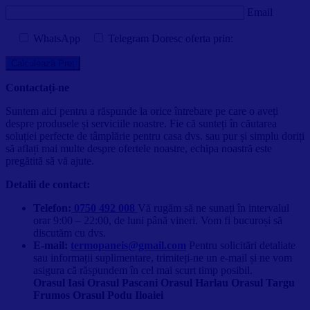
Email
WhatsApp
Telegram
Doresc oferta prin:
Contactați-ne
Suntem aici pentru a răspunde la orice întrebare pe care o aveți
despre produsele și serviciile noastre. Fie că sunteți în căutarea
soluției perfecte de tâmplărie pentru casa dvs. sau pur și simplu doriți
să aflați mai multe despre ofertele noastre, echipa noastră este
pregătită să vă ajute.
Detalii de contact:
Telefon:
0750 492 008
Vă rugăm să ne sunați în intervalul
orar 9:00 – 22:00, de luni până vineri. Vom fi bucuroși să
discutăm cu dvs.
E-mail:
termopaneis@gmail.com
Pentru solicitări detaliate
sau informații suplimentare, trimiteți-ne un e-mail și ne vom
asigura că răspundem în cel mai scurt timp posibil.
Orasul Iasi Orasul Pascani Orasul Harlau Orasul Targu
Frumos Orasul Podu Iloaiei