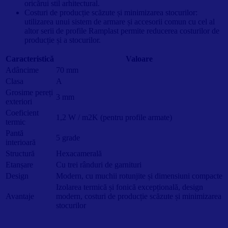
oricărui stil arhitectural.
Costuri de producție scăzute și minimizarea stocurilor:
utilizarea unui sistem de armare și accesorii comun cu cel al
altor serii de profile Ramplast permite reducerea costurilor de
producție și a stocurilor.
Caracteristică
Valoare
Adâncime
70 mm
Clasa
A
Grosime pereți
3 mm
exteriori
Coeficient
1,2 W / m2K (pentru profile armate)
termic
Pantă
5 grade
interioară
Structură
Hexacamerală
Etanșare
Cu trei rânduri de garnituri
Design
Modern, cu muchii rotunjite și dimensiuni compacte
Izolarea termică și fonică excepțională, design
Avantaje
modern, costuri de producție scăzute și minimizarea
stocurilor