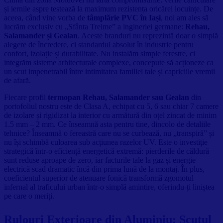
și iernile aspre testează la maximum rezistența oricărei locuințe. De
aceea, când vine vorba de
tâmplărie PVC în Iași
, noi am ales să
lucrăm exclusiv cu „Sfânta Treime” a ingineriei germane:
Rehau,
Salamander și Gealan
. Aceste branduri nu reprezintă doar o simplă
alegere de încredere, ci standardul absolut în industrie pentru
confort, izolație și durabilitate. Nu instalăm simple ferestre, ci
integrăm sisteme arhitecturale complexe, concepute să acționeze ca
un scut impenetrabil între intimitatea familiei tale și capriciile vremii
de afară.
Fiecare profil
termopan Rehau, Salamander sau Gealan
din
portofoliul nostru este de Clasa A, echipat cu 5, 6 sau chiar 7 camere
de izolare și rigidizat la interior cu armătură din oțel zincat de minim
1.5 mm – 2 mm. Ce înseamnă asta pentru tine, dincolo de detaliile
tehnice? Înseamnă o fereastră care nu se curbează, nu „transpiră” și
nu își schimbă culoarea sub acțiunea razelor UV. Este o investiție
strategică într-o eficiență energetică extremă: pierderile de căldură
sunt reduse aproape de zero, iar facturile tale la gaz și energie
electrică scad dramatic încă din prima lună de la montaj. În plus,
coeficientul superior de atenuare fonică transformă zgomotul
infernal al traficului urban într-o simplă amintire, oferindu-ți liniștea
pe care o meriți.
Rulouri Exterioare din Aluminiu: Scutul