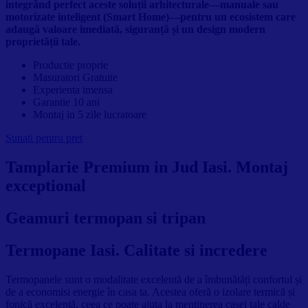
integrând perfect aceste soluții arhitecturale—manuale sau
motorizate inteligent (Smart Home)—pentru un ecosistem care
adaugă valoare imediată, siguranță și un design modern
proprietății tale.
Productie proprie
Masuratori Gratuite
Experienta imensa
Garantie 10 ani
Montaj in 5 zile lucratoare
Sunati pentru pret
Tamplarie Premium in Jud Iasi. Montaj
exceptional
Geamuri termopan si tripan
Termopane Iasi. Calitate si incredere
Termopanele sunt o modalitate excelentă de a îmbunătăți confortul și
de a economisi energie în casa ta. Acestea oferă o izolare termică și
fonică excelentă, ceea ce poate ajuta la menținerea casei tale calde