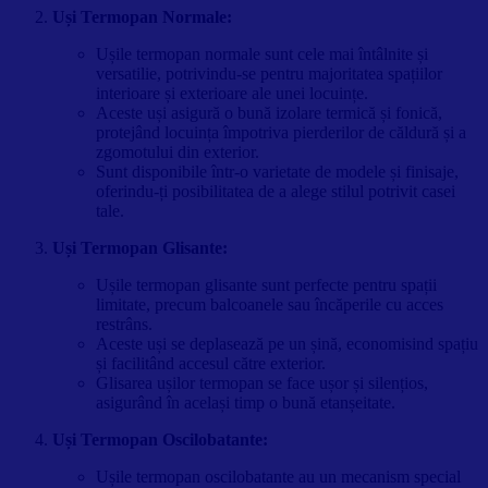
Uși Termopan Normale:
Ușile termopan normale sunt cele mai întâlnite și
versatilie, potrivindu-se pentru majoritatea spațiilor
interioare și exterioare ale unei locuințe.
Aceste uși asigură o bună izolare termică și fonică,
protejând locuința împotriva pierderilor de căldură și a
zgomotului din exterior.
Sunt disponibile într-o varietate de modele și finisaje,
oferindu-ți posibilitatea de a alege stilul potrivit casei
tale.
Uși Termopan Glisante:
Ușile termopan glisante sunt perfecte pentru spații
limitate, precum balcoanele sau încăperile cu acces
restrâns.
Aceste uși se deplasează pe un șină, economisind spațiu
și facilitând accesul către exterior.
Glisarea ușilor termopan se face ușor și silențios,
asigurând în același timp o bună etanșeitate.
Uși Termopan Oscilobatante:
Ușile termopan oscilobatante au un mecanism special