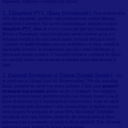
important, reducerea costurilor tale lunare.
1. Tâmplărie PVC (Baza Structurală):
Deși acoperă doar
30% din ansamblu, profilele sunt scheletul care susține întreaga
arhitectură a ferestrei. Nu facem compromisuri: folosim exclusiv
tâmplărie PVC clasa A
(mărci consacrate precum Salamander,
Rehau și Ramplast), caracterizată prin pereți exteriori groși și o
armătură metalică din oțel zincat masiv. Această structură multi-
camerală de înaltă densitate previne deformarea în timp, rezistă la
fluctuațiile extreme de temperatură specifice zonei Moldovei și
blochează punțile termice. O fereastră ieftină se curbează în câțiva
ani; profilul nostru este proiectat să rămână impecabil decenii la
rând.
2. Geamul Termopan și Tripan (Scutul Termic):
Aici
se pierd sau se câștigă banii tăi. Reprezentând 70% din suprafața
totală, pachetul de sticlă este inima izolației. Când cauți
geamuri
termopan Iași prețuri
, trebuie să știi ce primești. Noi integrăm
pachete termoizolante premium (dublu sau tripan), tratate Low-E
(Low-Emissivity) și 4 Anotimpuri (Control Solar). Foile de sticlă
sunt separate prin distanțiere calde (warm-edge) și sigilate cu gaz
inert (Argon) în proporție de peste 90%. Rezultatul? Eliminăm
efectul de seră vara, blocăm pierderile de căldură iarna și tăiem
poluarea fonică a orașului cu până la 40 de decibeli. Este eficiență
energetică pură, tradusă în facturi înjumătățite.