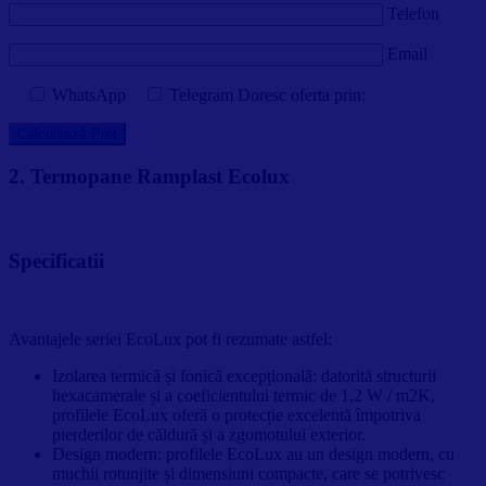
Telefon
Email
WhatsApp
Telegram
Doresc oferta prin:
2. Termopane Ramplast Ecolux
Specificatii
Avantajele seriei EcoLux pot fi rezumate astfel:
Izolarea termică și fonică excepțională: datorită structurii
hexacamerale și a coeficientului termic de 1,2 W / m2K,
profilele EcoLux oferă o protecție excelentă împotriva
pierderilor de căldură și a zgomotului exterior.
Design modern: profilele EcoLux au un design modern, cu
muchii rotunjite și dimensiuni compacte, care se potrivesc