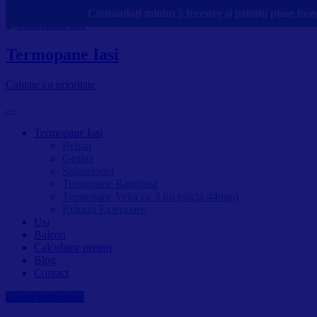
Skip to content
Comandați minim 5 ferestre și primiți plase insec
Termopane Iasi
Calitate cu prioritate
Termopane Iasi
Rehau
Gealan
Salamander
Termopane Ramplast
Termopane Veka cu 3 foi (sticla 44mm)
Rulouri Exterioare
Usi
Balcon
Calculator preturi
Blog
Contact
Calcul termopane