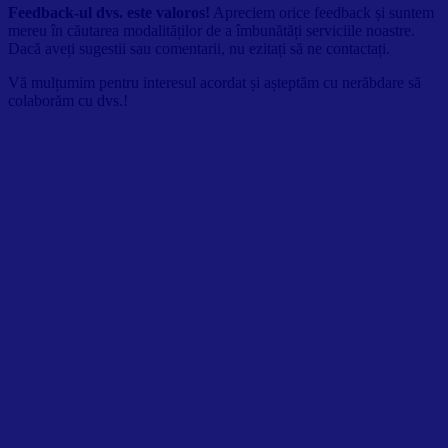
Feedback-ul dvs. este valoros!
Apreciem orice feedback și suntem
mereu în căutarea modalităților de a îmbunătăți serviciile noastre.
Dacă aveți sugestii sau comentarii, nu ezitați să ne contactați.
Vă mulțumim pentru interesul acordat și așteptăm cu nerăbdare să
colaborăm cu dvs.!