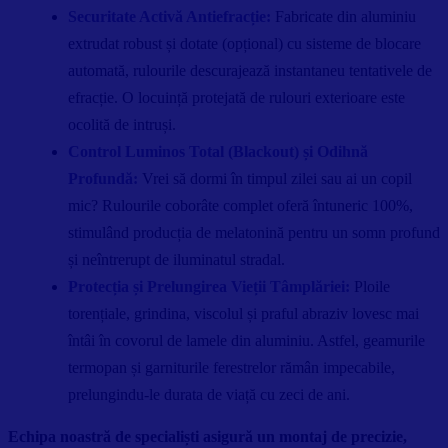
Securitate Activă Antiefracție:
Fabricate din aluminiu
extrudat robust și dotate (opțional) cu sisteme de blocare
automată, rulourile descurajează instantaneu tentativele de
efracție. O locuință protejată de rulouri exterioare este
ocolită de intruși.
Control Luminos Total (Blackout) și Odihnă
Profundă:
Vrei să dormi în timpul zilei sau ai un copil
mic? Rulourile coborâte complet oferă întuneric 100%,
stimulând producția de melatonină pentru un somn profund
și neîntrerupt de iluminatul stradal.
Protecția și Prelungirea Vieții Tâmplăriei:
Ploile
torențiale, grindina, viscolul și praful abraziv lovesc mai
întâi în covorul de lamele din aluminiu. Astfel, geamurile
termopan și garniturile ferestrelor rămân impecabile,
prelungindu-le durata de viață cu zeci de ani.
Echipa noastră de specialiști asigură un montaj de precizie,