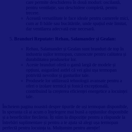
care permite deschiderea în două moduri: oscilantă,
pentru ventilație, sau deschidere completă, pentru
trecere.
Această versatilitate le face ideale pentru camerele mici,
cum ar fi băile sau bucătăriile, unde spațiul este limitat,
dar ventilarea adecvată este necesară.
Branduri Reputate: Rehau, Salamander și Gealan:
Rehau, Salamander și Gealan sunt branduri de top în
industria ușilor termopan, cunoscute pentru calitatea și
durabilitatea produselor lor.
Aceste branduri oferă o gamă largă de modele și
opțiuni, asigurând astfel că vei găsi ușa termopan
potrivită nevoilor și gusturilor tale.
Produsele lor utilizează tehnologii avansate pentru a
oferi o izolare termică și fonică excepțională,
contribuind la creșterea eficienței energetice a locuinței
tale.
Încheiem pagina noastră despre tipurile de uși termopan disponibile,
în speranța că ai acum o înțelegere mai bună a opțiunilor disponibile
și a beneficiilor fiecăreia. Îți stăm la dispoziție pentru a răspunde la
întrebări suplimentare și pentru a te ajuta să alegi ușa termopan
perfectă pentru locuința ta. Mulțumim pentru atenție!