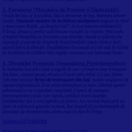
3. Feroneria (Mecanica de Precizie și Siguranță):
Oricât de bun ar fi profilul, fără o feronerie de top, fereastra devine
inutilă.
Sistemele noastre de închidere multipunct
asigură nu doar
o manevrare fluidă, „la degetul mic”, ci și o etanșare milimetrică.
Vântul, ploaia și praful sunt blocate complet la exterior. Mai mult,
echipăm tâmplăria cu feronerie anti-efracție, dotată cu plăcuțe de
siguranță și pivoți tip ciupercă, transformând casa ta dintr-o țintă
ușoară într-o fortăreață. Durabilitatea înseamnă zeci de mii de cicluri
de închidere/deschidere fără reglaje constante sau balamale lăsate.
4. Montajul Premium (Semnătura Profesioniștilor):
În industria noastră există o regulă de aur:
cel mai scump termopan
din lume, montat greșit, devine cel mai ieftin rebut
. Ca una dintre
cele mai serioase
firme de termopane din Iași
, tratăm instalarea cu
rigoare inginerească. Executăm măsurători cu laser, folosim spume
poliuretanice cu expandare controlată și benzi de etanșare
precomprimate (unde este cazul), anulând riscul apariției
condensului sau a mucegaiului pe contur. Un montaj impecabil nu
doar că validează garanția extinsă, dar asigură că performanțele de
laborator ale ferestrei sunt atinse exact la tine în living.
Telefon tel:0750492008
FERONERIE PREMIUM ANTIEFRACȚIE