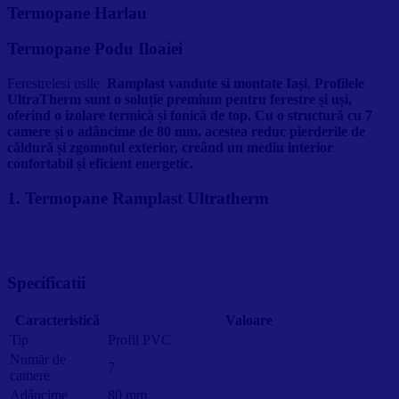
Termopane Harlau
Termopane Podu Iloaiei
Ferestrelesi usile
Ramplast vandute si montate Iași
,
Profilele
UltraTherm sunt o soluție premium pentru ferestre și uși,
oferind o izolare termică și fonică de top. Cu o structură cu 7
camere și o adâncime de 80 mm, acestea reduc pierderile de
căldură și zgomotul exterior, creând un mediu interior
confortabil și eficient energetic.
1. Termopane Ramplast Ultratherm
Specificatii
Caracteristică
Valoare
Tip
Profil PVC
Număr de
7
camere
Adâncime
80 mm