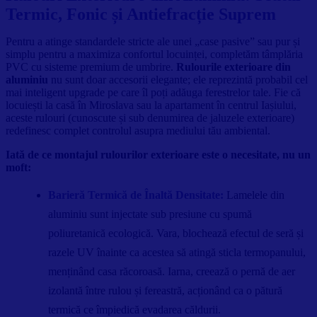
Termic, Fonic și Antiefracție Suprem
Pentru a atinge standardele stricte ale unei „case pasive” sau pur și
simplu pentru a maximiza confortul locuinței, completăm tâmplăria
PVC cu sisteme premium de umbrire.
Rulourile exterioare din
aluminiu
nu sunt doar accesorii elegante; ele reprezintă probabil cel
mai inteligent upgrade pe care îl poți adăuga ferestrelor tale. Fie că
locuiești la casă în Miroslava sau la apartament în centrul Iașiului,
aceste rulouri (cunoscute și sub denumirea de jaluzele exterioare)
redefinesc complet controlul asupra mediului tău ambiental.
Iată de ce montajul rulourilor exterioare este o necesitate, nu un
moft:
Barieră Termică de Înaltă Densitate:
Lamelele din
aluminiu sunt injectate sub presiune cu spumă
poliuretanică ecologică. Vara, blochează efectul de seră și
razele UV înainte ca acestea să atingă sticla termopanului,
menținând casa răcoroasă. Iarna, creează o pernă de aer
izolantă între rulou și fereastră, acționând ca o pătură
termică ce împiedică evadarea căldurii.