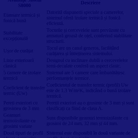
Descriere
S8000
Datorită dispunerii speciale a camerelor,
Etansare termică și
sistemul oferă izolare termică și fonică
fonică bună
eficientă.
Tocurile și cercevelele sunt prevăzute cu
Stabilitate
armatură groasă de oțel, conferind stabilitate
excepțională
structurii.
Tocul are un canal generos, facilitând
Ușor de curățat
curățarea și întreținerea sistemului.
Linie exterioară
Designul cu inclinare dublă a cercevelelor
clasică
semi-decalate conferă un aspect clasic.
5 camere de izolare
Sistemul are 5 camere care îmbunătățesc
termică
performanțele termice.
Coeficientul de transfer termic (profil) Uw
Coeficient de transfer
este de 1,3 W/m²K, indicând o bună izolare
termic (Uw)
termică.
Pereți exteriori cu
Pereții exteriori au o grosime de 3 mm și sunt
grosimea de 3 mm
clasificați ca fiind de clasa A.
Geamuri
Sunt disponibile geamuri termoizolante cu
termoizolante cu
grosimi de 24 mm, 32 mm și 44 mm.
grosimi variate
Două tipuri de profil
Sistemul este disponibil în două variante de