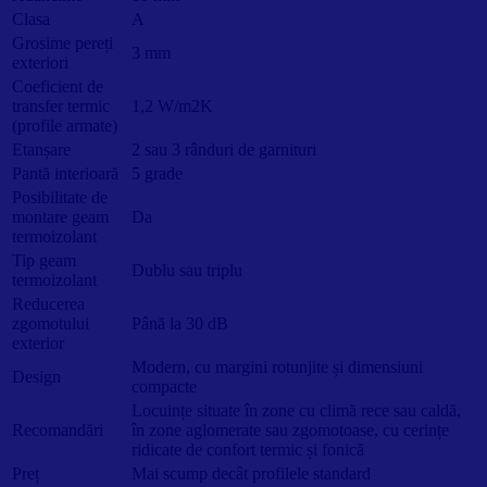
Clasa
A
Grosime pereți
3 mm
exteriori
Coeficient de
transfer termic
1,2 W/m2K
(profile armate)
Etanșare
2 sau 3 rânduri de garnituri
Pantă interioară
5 grade
Posibilitate de
montare geam
Da
termoizolant
Tip geam
Dublu sau triplu
termoizolant
Reducerea
zgomotului
Până la 30 dB
exterior
Modern, cu margini rotunjite și dimensiuni
Design
compacte
Locuințe situate în zone cu climă rece sau caldă,
Recomandări
în zone aglomerate sau zgomotoase, cu cerințe
ridicate de confort termic și fonică
Preț
Mai scump decât profilele standard