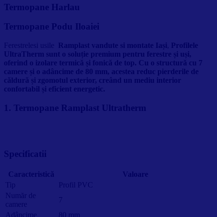
Termopane Harlau
Termopane Podu Iloaiei
Ferestrelesi usile
Ramplast vandute si montate Iași
,
Profilele
UltraTherm sunt o soluție premium pentru ferestre și uși,
oferind o izolare termică și fonică de top. Cu o structură cu 7
camere și o adâncime de 80 mm, acestea reduc pierderile de
căldură și zgomotul exterior, creând un mediu interior
confortabil și eficient energetic.
1. Termopane Ramplast Ultratherm
Specificatii
Caracteristică
Valoare
Tip
Profil PVC
Număr de
7
camere
Adâncime
80 mm