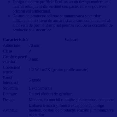
Design modern: profilele EcoLux au un design modern, cu
muchii rotunjite și dimensiuni compacte, care se potrivesc
oricărui stil arhitectural.
Costuri de producție scăzute și minimizarea stocurilor:
utilizarea unui sistem de armare și accesorii comun cu cel al
altor serii de profile Ramplast permite reducerea costurilor de
producție și a stocurilor.
Caracteristică
Valoare
Adâncime
70 mm
Clasa
A
Grosime pereți
3 mm
exteriori
Coeficient
1,2 W / m2K (pentru profile armate)
termic
Pantă
5 grade
interioară
Structură
Hexacamerală
Etanșare
Cu trei rânduri de garnituri
Design
Modern, cu muchii rotunjite și dimensiuni compacte
Izolarea termică și fonică excepțională, design
Avantaje
modern, costuri de producție scăzute și minimizarea
stocurilor