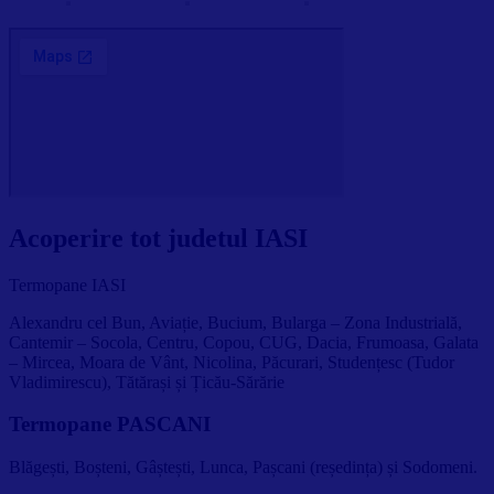
Acoperire tot judetul IASI
Termopane IASI
Alexandru cel Bun, Aviație, Bucium, Bularga – Zona Industrială,
Cantemir – Socola, Centru, Copou, CUG, Dacia, Frumoasa, Galata
– Mircea, Moara de Vânt, Nicolina, Păcurari, Studențesc (Tudor
Vladimirescu), Tătărași și Țicău-Sărărie
Termopane PASCANI
Blăgești, Boșteni, Gâștești, Lunca, Pașcani (reședința) și Sodomeni.