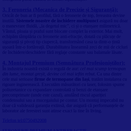
3. Feroneria (Mecanica de Precizie și Siguranță):
Oricât de bun ar fi profilul, fără o feronerie de top, fereastra devine
inutilă.
Sistemele noastre de închidere multipunct
asigură nu doar
o manevrare fluidă, „la degetul mic”, ci și o etanșare milimetrică.
Vântul, ploaia și praful sunt blocate complet la exterior. Mai mult,
echipăm tâmplăria cu feronerie anti-efracție, dotată cu plăcuțe de
siguranță și pivoți tip ciupercă, transformând casa ta dintr-o țintă
ușoară într-o fortăreață. Durabilitatea înseamnă zeci de mii de cicluri
de închidere/deschidere fără reglaje constante sau balamale lăsate.
4. Montajul Premium (Semnătura Profesioniștilor):
În industria noastră există o regulă de aur:
cel mai scump termopan
din lume, montat greșit, devine cel mai ieftin rebut
. Ca una dintre
cele mai serioase
firme de termopane din Iași
, tratăm instalarea cu
rigoare inginerească. Executăm măsurători cu laser, folosim spume
poliuretanice cu expandare controlată și benzi de etanșare
precomprimate (unde este cazul), anulând riscul apariției
condensului sau a mucegaiului pe contur. Un montaj impecabil nu
doar că validează garanția extinsă, dar asigură că performanțele de
laborator ale ferestrei sunt atinse exact la tine în living.
Telefon tel:0750492008
FERONERIE PREMIUM ANTIEFRACȚIE