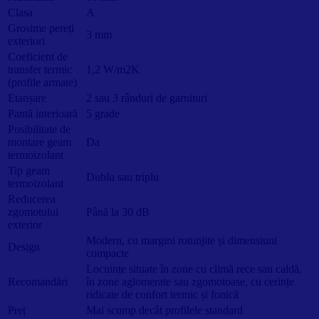
Clasa
A
Grosime pereți
3 mm
exteriori
Coeficient de
transfer termic
1,2 W/m2K
(profile armate)
Etanșare
2 sau 3 rânduri de garnituri
Pantă interioară
5 grade
Posibilitate de
montare geam
Da
termoizolant
Tip geam
Dublu sau triplu
termoizolant
Reducerea
zgomotului
Până la 30 dB
exterior
Modern, cu margini rotunjite și dimensiuni
Design
compacte
Locuințe situate în zone cu climă rece sau caldă,
Recomandări
în zone aglomerate sau zgomotoase, cu cerințe
ridicate de confort termic și fonică
Preț
Mai scump decât profilele standard