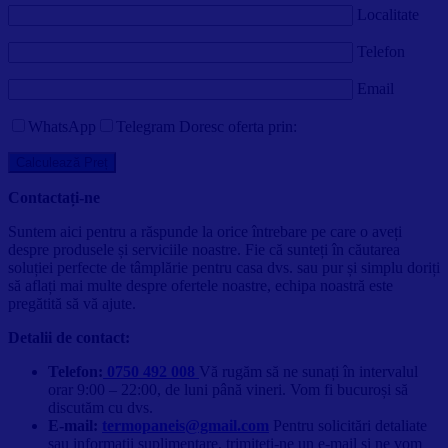
Localitate
Telefon
Email
WhatsApp
Telegram
Doresc oferta prin:
Contactați-ne
Suntem aici pentru a răspunde la orice întrebare pe care o aveți
despre produsele și serviciile noastre. Fie că sunteți în căutarea
soluției perfecte de tâmplărie pentru casa dvs. sau pur și simplu doriți
să aflați mai multe despre ofertele noastre, echipa noastră este
pregătită să vă ajute.
Detalii de contact:
Telefon:
0750 492 008
Vă rugăm să ne sunați în intervalul
orar 9:00 – 22:00, de luni până vineri. Vom fi bucuroși să
discutăm cu dvs.
E-mail:
termopaneis@gmail.com
Pentru solicitări detaliate
sau informații suplimentare, trimiteți-ne un e-mail și ne vom