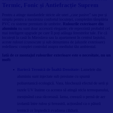
Termic, Fonic și Antiefracție Suprem
Pentru a atinge standardele stricte ale unei „case pasive” sau pur și
simplu pentru a maximiza confortul locuinței, completăm tâmplăria
PVC cu sisteme premium de umbrire.
Rulourile exterioare din
aluminiu
nu sunt doar accesorii elegante; ele reprezintă probabil cel
mai inteligent upgrade pe care îl poți adăuga ferestrelor tale. Fie că
locuiești la casă în Miroslava sau la apartament în centrul Iașiului,
aceste rulouri (cunoscute și sub denumirea de jaluzele exterioare)
redefinesc complet controlul asupra mediului tău ambiental.
Iată de ce montajul rulourilor exterioare este o necesitate, nu un
moft:
Barieră Termică de Înaltă Densitate:
Lamelele din
aluminiu sunt injectate sub presiune cu spumă
poliuretanică ecologică. Vara, blochează efectul de seră și
razele UV înainte ca acestea să atingă sticla termopanului,
menținând casa răcoroasă. Iarna, creează o pernă de aer
izolantă între rulou și fereastră, acționând ca o pătură
termică ce împiedică evadarea căldurii.