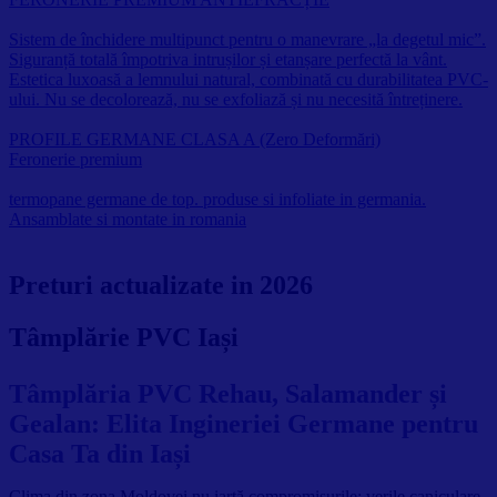
Sistem de închidere multipunct pentru o manevrare „la degetul mic”.
Siguranță totală împotriva intrușilor și etanșare perfectă la vânt.
Estetica luxoasă a lemnului natural, combinată cu durabilitatea PVC-
ului. Nu se decolorează, nu se exfoliază și nu necesită întreținere.
PROFILE GERMANE CLASA A (Zero Deformări)
Feronerie premium
termopane germane de top. produse si infoliate in germania.
Ansamblate si montate in romania
Preturi actualizate in 2026
Tâmplărie PVC Iași
Tâmplăria PVC Rehau, Salamander și
Gealan: Elita Ingineriei Germane pentru
Casa Ta din Iași
Clima din zona Moldovei nu iartă compromisurile: verile caniculare