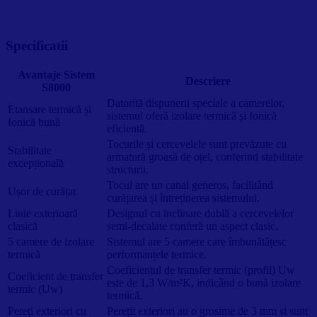
Specificatii
Avantaje Sistem
Descriere
S8000
Datorită dispunerii speciale a camerelor,
Etansare termică și
sistemul oferă izolare termică și fonică
fonică bună
eficientă.
Tocurile și cercevelele sunt prevăzute cu
Stabilitate
armatură groasă de oțel, conferind stabilitate
excepțională
structurii.
Tocul are un canal generos, facilitând
Ușor de curățat
curățarea și întreținerea sistemului.
Linie exterioară
Designul cu inclinare dublă a cercevelelor
clasică
semi-decalate conferă un aspect clasic.
5 camere de izolare
Sistemul are 5 camere care îmbunătățesc
termică
performanțele termice.
Coeficientul de transfer termic (profil) Uw
Coeficient de transfer
este de 1,3 W/m²K, indicând o bună izolare
termic (Uw)
termică.
Pereți exteriori cu
Pereții exteriori au o grosime de 3 mm și sunt