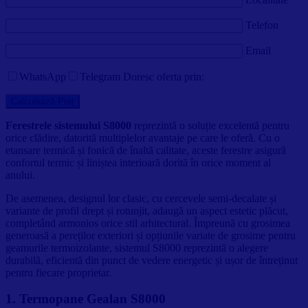
Telefon
Email
WhatsApp
Telegram
Doresc oferta prin:
Ferestrele sistemului S8000
reprezintă o soluție excelentă pentru
orice clădire, datorită multiplelor avantaje pe care le oferă. Cu o
etansare termică și fonică de înaltă calitate, aceste ferestre asigură
confortul termic și liniștea interioară dorită în orice moment al
anului.
De asemenea, designul lor clasic, cu cercevele semi-decalate și
variante de profil drept și rotunjit, adaugă un aspect estetic plăcut,
completând armonios orice stil arhitectural. Împreună cu grosimea
generoasă a pereților exteriori și opțiunile variate de grosime pentru
geamurile termoizolante, sistemul S8000 reprezintă o alegere
durabilă, eficientă din punct de vedere energetic și ușor de întreținut
pentru fiecare proprietar.
1. Termopane Gealan S8000