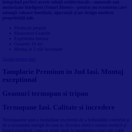
integrând perfect aceste soluții arhitecturale—manuale sau
motorizate inteligent (Smart Home)—pentru un ecosistem care
adaugă valoare imediată, siguranță și un design modern
proprietății tale.
Productie proprie
Masuratori Gratuite
Experienta imensa
Garantie 10 ani
Montaj in 5 zile lucratoare
Sunati pentru pret
Tamplarie Premium in Jud Iasi. Montaj
exceptional
Geamuri termopan si tripan
Termopane Iasi. Calitate si incredere
Termopanele sunt o modalitate excelentă de a îmbunătăți confortul și
de a economisi energie în casa ta. Acestea oferă o izolare termică și
fonică excelentă, ceea ce poate ajuta la menținerea casei tale calde