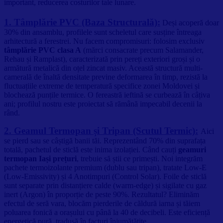
important, reducerea costurilor tale lunare.
1. Tâmplărie PVC (Baza Structurală):
Deși acoperă doar
30% din ansamblu, profilele sunt scheletul care susține întreaga
arhitectură a ferestrei. Nu facem compromisuri: folosim exclusiv
tâmplărie PVC clasa A
(mărci consacrate precum Salamander,
Rehau și Ramplast), caracterizată prin pereți exteriori groși și o
armătură metalică din oțel zincat masiv. Această structură multi-
camerală de înaltă densitate previne deformarea în timp, rezistă la
fluctuațiile extreme de temperatură specifice zonei Moldovei și
blochează punțile termice. O fereastră ieftină se curbează în câțiva
ani; profilul nostru este proiectat să rămână impecabil decenii la
rând.
2. Geamul Termopan și Tripan (Scutul Termic):
Aici
se pierd sau se câștigă banii tăi. Reprezentând 70% din suprafața
totală, pachetul de sticlă este inima izolației. Când cauți
geamuri
termopan Iași prețuri
, trebuie să știi ce primești. Noi integrăm
pachete termoizolante premium (dublu sau tripan), tratate Low-E
(Low-Emissivity) și 4 Anotimpuri (Control Solar). Foile de sticlă
sunt separate prin distanțiere calde (warm-edge) și sigilate cu gaz
inert (Argon) în proporție de peste 90%. Rezultatul? Eliminăm
efectul de seră vara, blocăm pierderile de căldură iarna și tăiem
poluarea fonică a orașului cu până la 40 de decibeli. Este eficiență
energetică pură, tradusă în facturi înjumătățite.