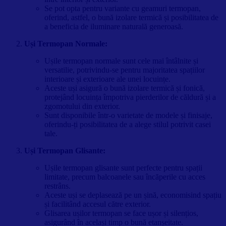
Se pot opta pentru variante cu geamuri termopan,
oferind, astfel, o bună izolare termică și posibilitatea de
a beneficia de iluminare naturală generoasă.
Uși Termopan Normale:
Ușile termopan normale sunt cele mai întâlnite și
versatilie, potrivindu-se pentru majoritatea spațiilor
interioare și exterioare ale unei locuințe.
Aceste uși asigură o bună izolare termică și fonică,
protejând locuința împotriva pierderilor de căldură și a
zgomotului din exterior.
Sunt disponibile într-o varietate de modele și finisaje,
oferindu-ți posibilitatea de a alege stilul potrivit casei
tale.
Uși Termopan Glisante:
Ușile termopan glisante sunt perfecte pentru spații
limitate, precum balcoanele sau încăperile cu acces
restrâns.
Aceste uși se deplasează pe un șină, economisind spațiu
și facilitând accesul către exterior.
Glisarea ușilor termopan se face ușor și silențios,
asigurând în același timp o bună etanșeitate.