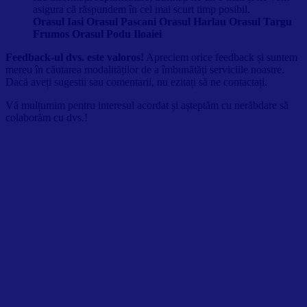
asigura că răspundem în cel mai scurt timp posibil.
Orasul Iasi Orasul Pascani Orasul Harlau Orasul Targu
Frumos Orasul Podu Iloaiei
Feedback-ul dvs. este valoros!
Apreciem orice feedback și suntem
mereu în căutarea modalităților de a îmbunătăți serviciile noastre.
Dacă aveți sugestii sau comentarii, nu ezitați să ne contactați.
Vă mulțumim pentru interesul acordat și așteptăm cu nerăbdare să
colaborăm cu dvs.!