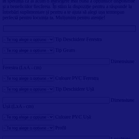
în speranța că ai acum o înțelegere mai bună a opțiunilor disponibile
și a beneficiilor fiecăreia. Îți stăm la dispoziție pentru a răspunde la
întrebări suplimentare și pentru a te ajuta să alegi ușa termopan
perfectă pentru locuința ta. Mulțumim pentru atenție!
Tip Deschidere Ferestra
Tip Geam
Dimensiune
Ferestra (LxA - cm)
Culoare PVC Ferestra
Tip Deschidere Ușă
Dimensiune
Ușă (LxA - cm)
Culoare PVC Ușă
Profil
Localitate