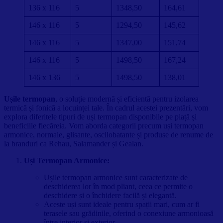
136 x 116
5
1348,50
164,61
146 x 116
5
1294,50
145,62
146 x 116
5
1347,00
151,74
146 x 116
5
1498,50
167,24
146 x 136
5
1498,50
138,01
Ușile termopan
, o soluție modernă și eficientă pentru izolarea
termică și fonică a locuinței tale. În cadrul acestei prezentări, vom
explora diferitele tipuri de uși termopan disponibile pe piață și
beneficiile fiecăreia. Vom aborda categorii precum uși termopan
armonice, normale, glisante, oscilobatante și produse de renume de
la branduri ca Rehau, Salamander și Gealan.
Uși Termopan Armonice:
Ușile termopan armonice sunt caracterizate de
deschiderea lor în mod pliant, ceea ce permite o
deschidere și o închidere facilă și elegantă.
Aceste uși sunt ideale pentru spații mari, cum ar fi
terasele sau grădinile, oferind o conexiune armonioasă
între interior și exterior.