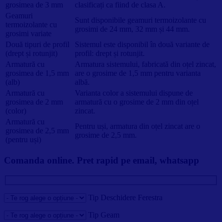
grosimea de 3 mm
clasificați ca fiind de clasa A.
Geamuri
Sunt disponibile geamuri termoizolante cu
termoizolante cu
grosimi de 24 mm, 32 mm și 44 mm.
grosimi variate
Două tipuri de profil
Sistemul este disponibil în două variante de
(drept și rotunjit)
profil: drept și rotunjit.
Armatură cu
Armatura sistemului, fabricată din oțel zincat,
grosimea de 1,5 mm
are o grosime de 1,5 mm pentru varianta
(alb)
albă.
Armatură cu
Varianta color a sistemului dispune de
grosimea de 2 mm
armatură cu o grosime de 2 mm din oțel
(color)
zincat.
Armatură cu
Pentru uși, armatura din oțel zincat are o
grosimea de 2,5 mm
grosime de 2,5 mm.
(pentru uși)
Comanda online. Pret rapid pe email, whatsapp
Tip Deschidere Ferestra
Tip Geam