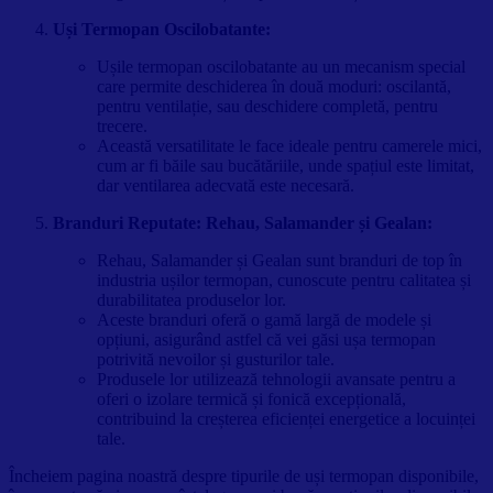
Uși Termopan Oscilobatante:
Ușile termopan oscilobatante au un mecanism special
care permite deschiderea în două moduri: oscilantă,
pentru ventilație, sau deschidere completă, pentru
trecere.
Această versatilitate le face ideale pentru camerele mici,
cum ar fi băile sau bucătăriile, unde spațiul este limitat,
dar ventilarea adecvată este necesară.
Branduri Reputate: Rehau, Salamander și Gealan:
Rehau, Salamander și Gealan sunt branduri de top în
industria ușilor termopan, cunoscute pentru calitatea și
durabilitatea produselor lor.
Aceste branduri oferă o gamă largă de modele și
opțiuni, asigurând astfel că vei găsi ușa termopan
potrivită nevoilor și gusturilor tale.
Produsele lor utilizează tehnologii avansate pentru a
oferi o izolare termică și fonică excepțională,
contribuind la creșterea eficienței energetice a locuinței
tale.
Încheiem pagina noastră despre tipurile de uși termopan disponibile,