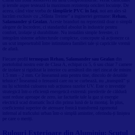
și iernile aspre testează la maximum rezistența oricărei locuințe. De
aceea, când vine vorba de
tâmplărie PVC în Iași
, noi am ales să
lucrăm exclusiv cu „Sfânta Treime” a ingineriei germane:
Rehau,
Salamander și Gealan
. Aceste branduri nu reprezintă doar o simplă
alegere de încredere, ci standardul absolut în industrie pentru
confort, izolație și durabilitate. Nu instalăm simple ferestre, ci
integrăm sisteme arhitecturale complexe, concepute să acționeze ca
un scut impenetrabil între intimitatea familiei tale și capriciile vremii
de afară.
Fiecare profil
termopan Rehau, Salamander sau Gealan
din
portofoliul nostru este de Clasa A, echipat cu 5, 6 sau chiar 7 camere
de izolare și rigidizat la interior cu armătură din oțel zincat de minim
1.5 mm – 2 mm. Ce înseamnă asta pentru tine, dincolo de detaliile
tehnice? Înseamnă o fereastră care nu se curbează, nu „transpiră” și
nu își schimbă culoarea sub acțiunea razelor UV. Este o investiție
strategică într-o eficiență energetică extremă: pierderile de căldură
sunt reduse aproape de zero, iar facturile tale la gaz și energie
electrică scad dramatic încă din prima lună de la montaj. În plus,
coeficientul superior de atenuare fonică transformă zgomotul
infernal al traficului urban într-o simplă amintire, oferindu-ți liniștea
pe care o meriți.
Rulouri Exterioare din Aluminiu: Scutul