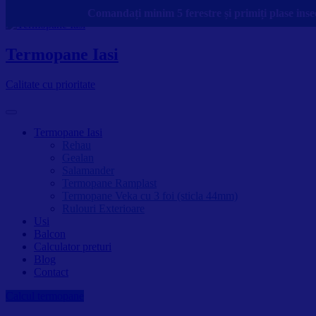
Skip to content
Comandați minim 5 ferestre și primiți plase insec
Termopane Iasi
Calitate cu prioritate
Termopane Iasi
Rehau
Gealan
Salamander
Termopane Ramplast
Termopane Veka cu 3 foi (sticla 44mm)
Rulouri Exterioare
Usi
Balcon
Calculator preturi
Blog
Contact
Calcul termopane