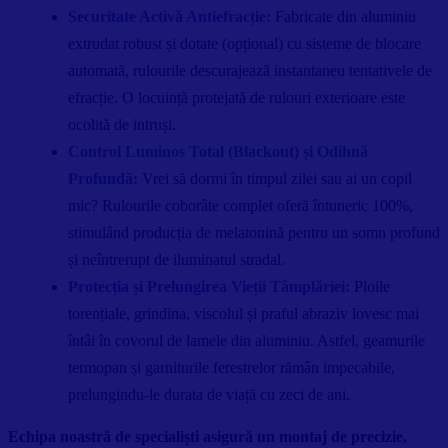
Securitate Activă Antiefracție:
Fabricate din aluminiu
extrudat robust și dotate (opțional) cu sisteme de blocare
automată, rulourile descurajează instantaneu tentativele de
efracție. O locuință protejată de rulouri exterioare este
ocolită de intruși.
Control Luminos Total (Blackout) și Odihnă
Profundă:
Vrei să dormi în timpul zilei sau ai un copil
mic? Rulourile coborâte complet oferă întuneric 100%,
stimulând producția de melatonină pentru un somn profund
și neîntrerupt de iluminatul stradal.
Protecția și Prelungirea Vieții Tâmplăriei:
Ploile
torențiale, grindina, viscolul și praful abraziv lovesc mai
întâi în covorul de lamele din aluminiu. Astfel, geamurile
termopan și garniturile ferestrelor rămân impecabile,
prelungindu-le durata de viață cu zeci de ani.
Echipa noastră de specialiști asigură un montaj de precizie,