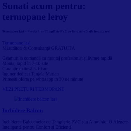
Sunati acum pentru:
termopane leroy
Termopane Iași – Producător Tâmplărie PVC cu livrare in 5 zile lucratoare
T
ermopane iasi
Măsurători & Consultanță GRATUITĂ
Geamuri la comandă cu montaj profesionist și livrare rapidă
Montaj rapid în 7-10 zile
Garanție extinsă 5-10 ani
Inginer dedicat Tanjala Marian
Primesti oferta pe whtasapp in 30 de minute
VEZI PREȚURI TERMOPANE
Inchidere Balcon
Inchiderea Balcoanelor cu Tamplarie PVC sau Aluminiu: O Alegere
Inteligentă pentru Confort și Eficiență