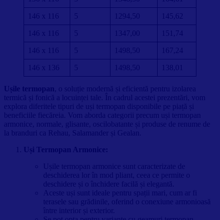
146 x 116
5
1294,50
145,62
146 x 116
5
1347,00
151,74
146 x 116
5
1498,50
167,24
146 x 136
5
1498,50
138,01
Ușile termopan
, o soluție modernă și eficientă pentru izolarea
termică și fonică a locuinței tale. În cadrul acestei prezentări, vom
explora diferitele tipuri de uși termopan disponibile pe piață și
beneficiile fiecăreia. Vom aborda categorii precum uși termopan
armonice, normale, glisante, oscilobatante și produse de renume de
la branduri ca Rehau, Salamander și Gealan.
Uși Termopan Armonice:
Ușile termopan armonice sunt caracterizate de
deschiderea lor în mod pliant, ceea ce permite o
deschidere și o închidere facilă și elegantă.
Aceste uși sunt ideale pentru spații mari, cum ar fi
terasele sau grădinile, oferind o conexiune armonioasă
între interior și exterior.
Se pot opta pentru variante cu geamuri termopan,