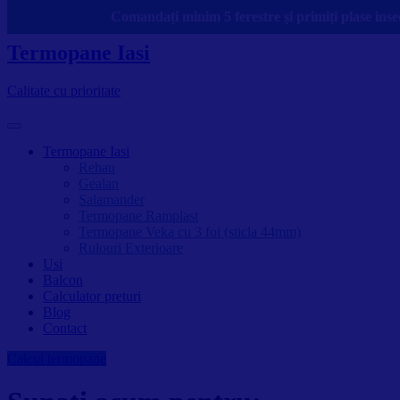
Skip
Comandați minim 5 ferestre și primiți plase insec
to
content
Termopane Iasi
Calitate cu prioritate
Termopane Iasi
Rehau
Gealan
Salamander
Termopane Ramplast
Termopane Veka cu 3 foi (sticla 44mm)
Rulouri Exterioare
Usi
Balcon
Calculator preturi
Blog
Contact
Calcul termopane