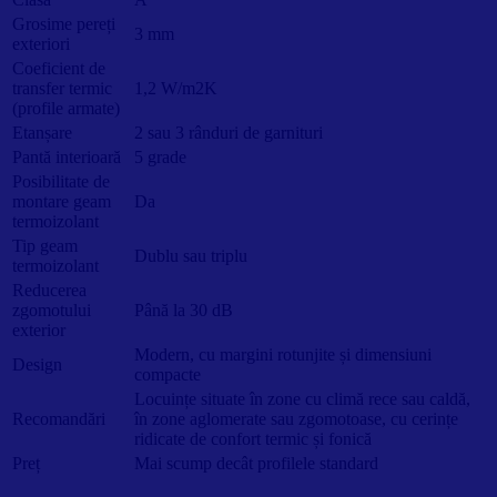
Grosime pereți
3 mm
exteriori
Coeficient de
transfer termic
1,2 W/m2K
(profile armate)
Etanșare
2 sau 3 rânduri de garnituri
Pantă interioară
5 grade
Posibilitate de
montare geam
Da
termoizolant
Tip geam
Dublu sau triplu
termoizolant
Reducerea
zgomotului
Până la 30 dB
exterior
Modern, cu margini rotunjite și dimensiuni
Design
compacte
Locuințe situate în zone cu climă rece sau caldă,
Recomandări
în zone aglomerate sau zgomotoase, cu cerințe
ridicate de confort termic și fonică
Preț
Mai scump decât profilele standard