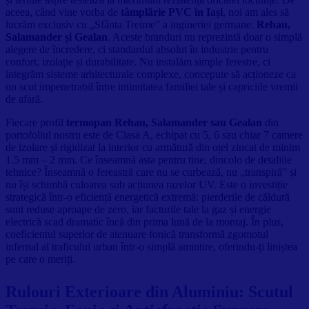
aceea, când vine vorba de
tâmplărie PVC în Iași
, noi am ales să
lucrăm exclusiv cu „Sfânta Treime” a ingineriei germane:
Rehau,
Salamander și Gealan
. Aceste branduri nu reprezintă doar o simplă
alegere de încredere, ci standardul absolut în industrie pentru
confort, izolație și durabilitate. Nu instalăm simple ferestre, ci
integrăm sisteme arhitecturale complexe, concepute să acționeze ca
un scut impenetrabil între intimitatea familiei tale și capriciile vremii
de afară.
Fiecare profil
termopan Rehau, Salamander sau Gealan
din
portofoliul nostru este de Clasa A, echipat cu 5, 6 sau chiar 7 camere
de izolare și rigidizat la interior cu armătură din oțel zincat de minim
1.5 mm – 2 mm. Ce înseamnă asta pentru tine, dincolo de detaliile
tehnice? Înseamnă o fereastră care nu se curbează, nu „transpiră” și
nu își schimbă culoarea sub acțiunea razelor UV. Este o investiție
strategică într-o eficiență energetică extremă: pierderile de căldură
sunt reduse aproape de zero, iar facturile tale la gaz și energie
electrică scad dramatic încă din prima lună de la montaj. În plus,
coeficientul superior de atenuare fonică transformă zgomotul
infernal al traficului urban într-o simplă amintire, oferindu-ți liniștea
pe care o meriți.
Rulouri Exterioare din Aluminiu: Scutul