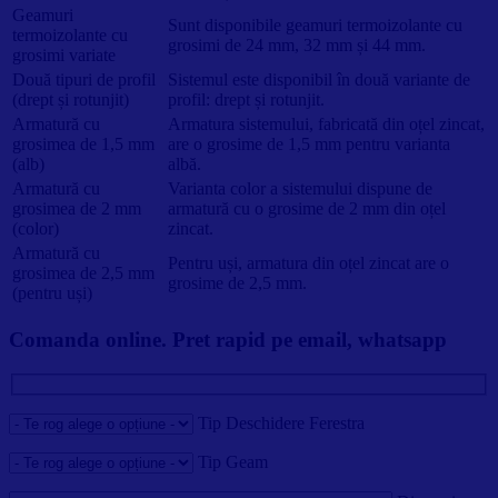
Geamuri
Sunt disponibile geamuri termoizolante cu
termoizolante cu
grosimi de 24 mm, 32 mm și 44 mm.
grosimi variate
Două tipuri de profil
Sistemul este disponibil în două variante de
(drept și rotunjit)
profil: drept și rotunjit.
Armatură cu
Armatura sistemului, fabricată din oțel zincat,
grosimea de 1,5 mm
are o grosime de 1,5 mm pentru varianta
(alb)
albă.
Armatură cu
Varianta color a sistemului dispune de
grosimea de 2 mm
armatură cu o grosime de 2 mm din oțel
(color)
zincat.
Armatură cu
Pentru uși, armatura din oțel zincat are o
grosimea de 2,5 mm
grosime de 2,5 mm.
(pentru uși)
Comanda online. Pret rapid pe email, whatsapp
Tip Deschidere Ferestra
Tip Geam