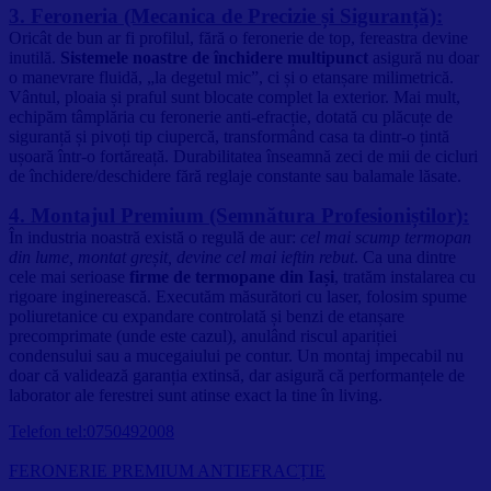
3. Feroneria (Mecanica de Precizie și Siguranță):
Oricât de bun ar fi profilul, fără o feronerie de top, fereastra devine
inutilă.
Sistemele noastre de închidere multipunct
asigură nu doar
o manevrare fluidă, „la degetul mic”, ci și o etanșare milimetrică.
Vântul, ploaia și praful sunt blocate complet la exterior. Mai mult,
echipăm tâmplăria cu feronerie anti-efracție, dotată cu plăcuțe de
siguranță și pivoți tip ciupercă, transformând casa ta dintr-o țintă
ușoară într-o fortăreață. Durabilitatea înseamnă zeci de mii de cicluri
de închidere/deschidere fără reglaje constante sau balamale lăsate.
4. Montajul Premium (Semnătura Profesioniștilor):
În industria noastră există o regulă de aur:
cel mai scump termopan
din lume, montat greșit, devine cel mai ieftin rebut
. Ca una dintre
cele mai serioase
firme de termopane din Iași
, tratăm instalarea cu
rigoare inginerească. Executăm măsurători cu laser, folosim spume
poliuretanice cu expandare controlată și benzi de etanșare
precomprimate (unde este cazul), anulând riscul apariției
condensului sau a mucegaiului pe contur. Un montaj impecabil nu
doar că validează garanția extinsă, dar asigură că performanțele de
laborator ale ferestrei sunt atinse exact la tine în living.
Telefon tel:0750492008
FERONERIE PREMIUM ANTIEFRACȚIE