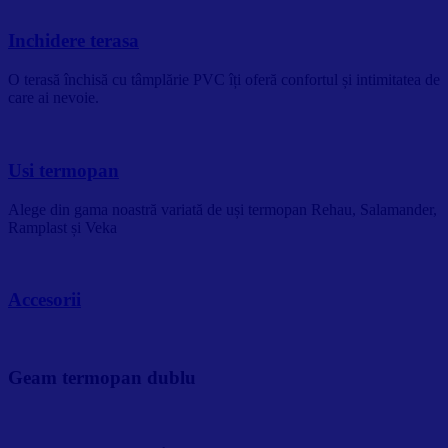
Inchidere terasa
O terasă închisă cu tâmplărie PVC îți oferă confortul și intimitatea de
care ai nevoie.
Usi termopan
Alege din gama noastră variată de uși termopan Rehau, Salamander,
Ramplast și Veka
Accesorii
Geam termopan dublu