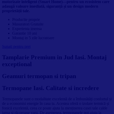
motorizate inteligent (Smart Home)—pentru un ecosistem care
adaugă valoare imediată, siguranță și un design modern
proprietății tale.
Productie proprie
Masuratori Gratuite
Experienta imensa
Garantie 10 ani
Montaj in 5 zile lucratoare
Sunati pentru pret
Tamplarie Premium in Jud Iasi. Montaj
exceptional
Geamuri termopan si tripan
Termopane Iasi. Calitate si incredere
Termopanele sunt o modalitate excelentă de a îmbunătăți confortul și
de a economisi energie în casa ta. Acestea oferă o izolare termică și
fonică excelentă, ceea ce poate ajuta la menținerea casei tale calde
iarna și răcoroase vara. De asemenea, termopanele pot ajuta la