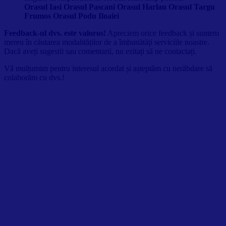
Orasul Iasi Orasul Pascani Orasul Harlau Orasul Targu
Frumos Orasul Podu Iloaiei
Feedback-ul dvs. este valoros!
Apreciem orice feedback și suntem
mereu în căutarea modalităților de a îmbunătăți serviciile noastre.
Dacă aveți sugestii sau comentarii, nu ezitați să ne contactați.
Vă mulțumim pentru interesul acordat și așteptăm cu nerăbdare să
colaborăm cu dvs.!