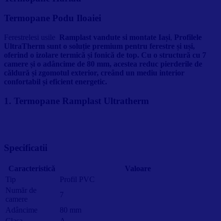
Termopane Podu Iloaiei
Ferestrelesi usile
Ramplast vandute si montate Iași
,
Profilele
UltraTherm sunt o soluție premium pentru ferestre și uși,
oferind o izolare termică și fonică de top. Cu o structură cu 7
camere și o adâncime de 80 mm, acestea reduc pierderile de
căldură și zgomotul exterior, creând un mediu interior
confortabil și eficient energetic.
1. Termopane Ramplast Ultratherm
Specificatii
Caracteristică
Valoare
Tip
Profil PVC
Număr de
7
camere
Adâncime
80 mm
Clasa
A