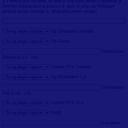
și a beneficiilor fiecăreia. Îți stăm la dispoziție pentru a răspunde la
întrebări suplimentare și pentru a te ajuta să alegi ușa termopan
perfectă pentru locuința ta. Mulțumim pentru atenție!
Tip Deschidere Ferestra
Tip Geam
Dimensiune
Ferestra (LxA - cm)
Culoare PVC Ferestra
Tip Deschidere Ușă
Dimensiune
Ușă (LxA - cm)
Culoare PVC Ușă
Profil
Localitate