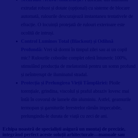
extrudat robust și dotate (opțional) cu sisteme de blocare
automată, rulourile descurajează instantaneu tentativele de
efracție. O locuință protejată de rulouri exterioare este
ocolită de intruși.
Control Luminos Total (Blackout) și Odihnă
Profundă:
Vrei să dormi în timpul zilei sau ai un copil
mic? Rulourile coborâte complet oferă întuneric 100%,
stimulând producția de melatonină pentru un somn profund
și neîntrerupt de iluminatul stradal.
Protecția și Prelungirea Vieții Tâmplăriei:
Ploile
torențiale, grindina, viscolul și praful abraziv lovesc mai
întâi în covorul de lamele din aluminiu. Astfel, geamurile
termopan și garniturile ferestrelor rămân impecabile,
prelungindu-le durata de viață cu zeci de ani.
Echipa noastră de specialiști asigură un montaj de precizie,
integrând perfect aceste soluții arhitecturale—manuale sau