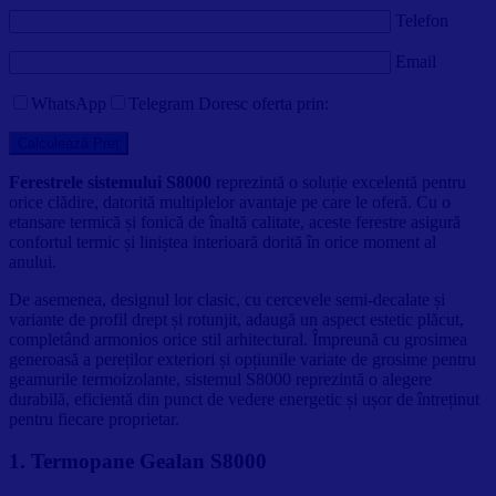
Telefon
Email
WhatsApp
Telegram
Doresc oferta prin:
Ferestrele sistemului S8000
reprezintă o soluție excelentă pentru
orice clădire, datorită multiplelor avantaje pe care le oferă. Cu o
etansare termică și fonică de înaltă calitate, aceste ferestre asigură
confortul termic și liniștea interioară dorită în orice moment al
anului.
De asemenea, designul lor clasic, cu cercevele semi-decalate și
variante de profil drept și rotunjit, adaugă un aspect estetic plăcut,
completând armonios orice stil arhitectural. Împreună cu grosimea
generoasă a pereților exteriori și opțiunile variate de grosime pentru
geamurile termoizolante, sistemul S8000 reprezintă o alegere
durabilă, eficientă din punct de vedere energetic și ușor de întreținut
pentru fiecare proprietar.
1. Termopane Gealan S8000