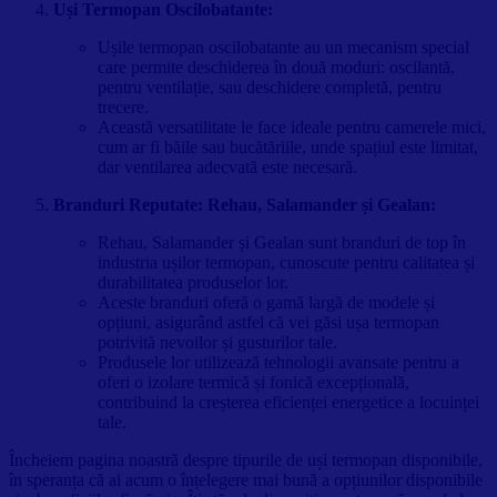
Uși Termopan Oscilobatante:
Ușile termopan oscilobatante au un mecanism special
care permite deschiderea în două moduri: oscilantă,
pentru ventilație, sau deschidere completă, pentru
trecere.
Această versatilitate le face ideale pentru camerele mici,
cum ar fi băile sau bucătăriile, unde spațiul este limitat,
dar ventilarea adecvată este necesară.
Branduri Reputate: Rehau, Salamander și Gealan:
Rehau, Salamander și Gealan sunt branduri de top în
industria ușilor termopan, cunoscute pentru calitatea și
durabilitatea produselor lor.
Aceste branduri oferă o gamă largă de modele și
opțiuni, asigurând astfel că vei găsi ușa termopan
potrivită nevoilor și gusturilor tale.
Produsele lor utilizează tehnologii avansate pentru a
oferi o izolare termică și fonică excepțională,
contribuind la creșterea eficienței energetice a locuinței
tale.
Încheiem pagina noastră despre tipurile de uși termopan disponibile,
în speranța că ai acum o înțelegere mai bună a opțiunilor disponibile