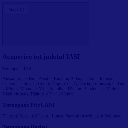
Acoperire tot judetul IASI
Termopane IASI
Alexandru cel Bun, Aviație, Bucium, Bularga – Zona Industrială,
Cantemir – Socola, Centru, Copou, CUG, Dacia, Frumoasa, Galata
– Mircea, Moara de Vânt, Nicolina, Păcurari, Studențesc (Tudor
Vladimirescu), Tătărași și Țicău-Sărărie
Termopane PASCANI
Blăgești, Boșteni, Gâștești, Lunca, Pașcani (reședința) și Sodomeni.
Termopane Harlau