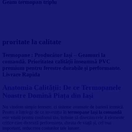
Geam termopan triplu
proritate la calitate
Termopane :
Producător Iași – Geamuri la
comandă. Prioritatea calității înseamnă PVC
premium pentru ferestre durabile și performante.
Livrare Rapida
Anatomia Calității: De ce Termopanele
Noastre Domină Piața din Iași
Nu vindem simple ferestre, ci sisteme avansate de barieră termică.
Pentru a înțelege de ce investiția în
termopane Iași la comandă
este vitală pentru confortul tău, trebuie să disecăm cele 4 elemente
critice care dictează performanța, durata de viață și, cel mai
important, reducerea costurilor tale lunare.