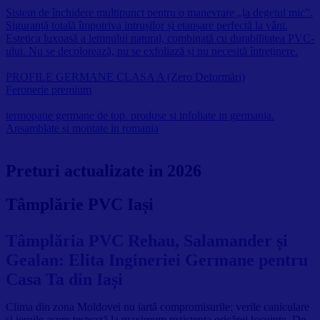
Sistem de închidere multipunct pentru o manevrare „la degetul mic”.
Siguranță totală împotriva intrușilor și etanșare perfectă la vânt.
Estetica luxoasă a lemnului natural, combinată cu durabilitatea PVC-
ului. Nu se decolorează, nu se exfoliază și nu necesită întreținere.
PROFILE GERMANE CLASA A (Zero Deformări)
Feronerie premium
termopane germane de top. produse si infoliate in germania.
Ansamblate si montate in romania
Preturi actualizate in 2026
Tâmplărie PVC Iași
Tâmplăria PVC Rehau, Salamander și
Gealan: Elita Ingineriei Germane pentru
Casa Ta din Iași
Clima din zona Moldovei nu iartă compromisurile: verile caniculare
și iernile aspre testează la maximum rezistența oricărei locuințe. De