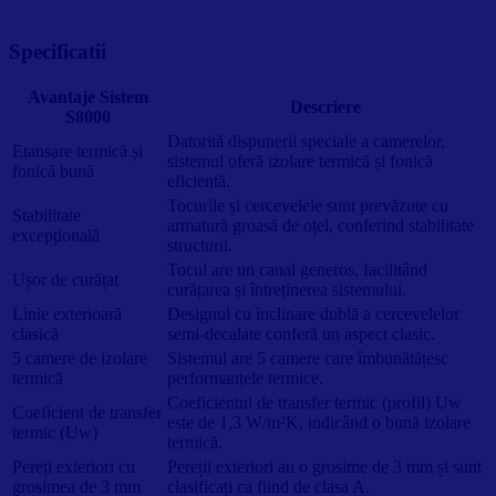
Specificatii
Avantaje Sistem
Descriere
S8000
Datorită dispunerii speciale a camerelor,
Etansare termică și
sistemul oferă izolare termică și fonică
fonică bună
eficientă.
Tocurile și cercevelele sunt prevăzute cu
Stabilitate
armatură groasă de oțel, conferind stabilitate
excepțională
structurii.
Tocul are un canal generos, facilitând
Ușor de curățat
curățarea și întreținerea sistemului.
Linie exterioară
Designul cu inclinare dublă a cercevelelor
clasică
semi-decalate conferă un aspect clasic.
5 camere de izolare
Sistemul are 5 camere care îmbunătățesc
termică
performanțele termice.
Coeficientul de transfer termic (profil) Uw
Coeficient de transfer
este de 1,3 W/m²K, indicând o bună izolare
termic (Uw)
termică.
Pereți exteriori cu
Pereții exteriori au o grosime de 3 mm și sunt
grosimea de 3 mm
clasificați ca fiind de clasa A.