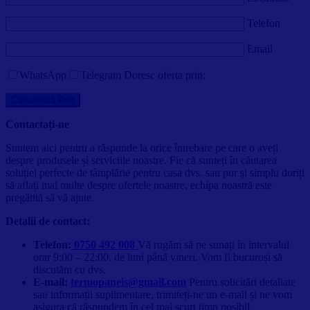
Telefon
Email
WhatsApp
Telegram
Doresc oferta prin:
Contactați-ne
Suntem aici pentru a răspunde la orice întrebare pe care o aveți
despre produsele și serviciile noastre. Fie că sunteți în căutarea
soluției perfecte de tâmplărie pentru casa dvs. sau pur și simplu doriți
să aflați mai multe despre ofertele noastre, echipa noastră este
pregătită să vă ajute.
Detalii de contact:
Telefon:
0750 492 008
Vă rugăm să ne sunați în intervalul
orar 9:00 – 22:00, de luni până vineri. Vom fi bucuroși să
discutăm cu dvs.
E-mail:
termopaneis@gmail.com
Pentru solicitări detaliate
sau informații suplimentare, trimiteți-ne un e-mail și ne vom
asigura că răspundem în cel mai scurt timp posibil.