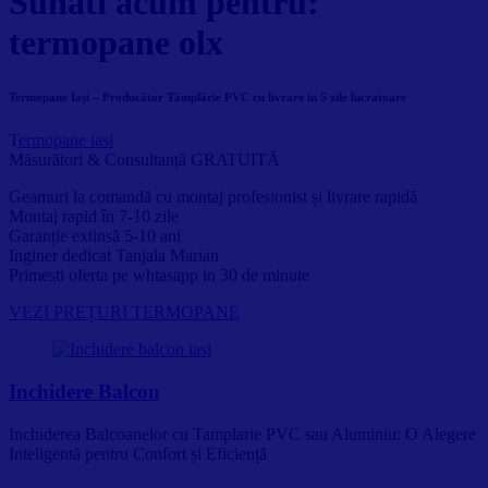
Sunati acum pentru:
termopane olx
Termopane Iași – Producător Tâmplărie PVC cu livrare in 5 zile lucratoare
T
ermopane iasi
Măsurători & Consultanță GRATUITĂ
Geamuri la comandă cu montaj profesionist și livrare rapidă
Montaj rapid în 7-10 zile
Garanție extinsă 5-10 ani
Inginer dedicat Tanjala Marian
Primesti oferta pe whtasapp in 30 de minute
VEZI PREȚURI TERMOPANE
Inchidere Balcon
Inchiderea Balcoanelor cu Tamplarie PVC sau Aluminiu: O Alegere
Inteligentă pentru Confort și Eficiență