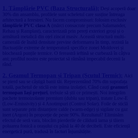
1. Tâmplărie PVC (Baza Structurală):
Deși acoperă doar
30% din ansamblu, profilele sunt scheletul care susține întreaga
arhitectură a ferestrei. Nu facem compromisuri: folosim exclusiv
tâmplărie PVC clasa A
(mărci consacrate precum Salamander,
Rehau și Ramplast), caracterizată prin pereți exteriori groși și o
armătură metalică din oțel zincat masiv. Această structură multi-
camerală de înaltă densitate previne deformarea în timp, rezistă la
fluctuațiile extreme de temperatură specifice zonei Moldovei și
blochează punțile termice. O fereastră ieftină se curbează în câțiva
ani; profilul nostru este proiectat să rămână impecabil decenii la
rând.
2. Geamul Termopan și Tripan (Scutul Termic):
Aici
se pierd sau se câștigă banii tăi. Reprezentând 70% din suprafața
totală, pachetul de sticlă este inima izolației. Când cauți
geamuri
termopan Iași prețuri
, trebuie să știi ce primești. Noi integrăm
pachete termoizolante premium (dublu sau tripan), tratate Low-E
(Low-Emissivity) și 4 Anotimpuri (Control Solar). Foile de sticlă
sunt separate prin distanțiere calde (warm-edge) și sigilate cu gaz
inert (Argon) în proporție de peste 90%. Rezultatul? Eliminăm
efectul de seră vara, blocăm pierderile de căldură iarna și tăiem
poluarea fonică a orașului cu până la 40 de decibeli. Este eficiență
energetică pură, tradusă în facturi înjumătățite.