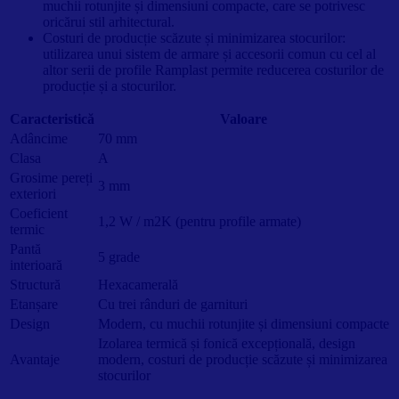
muchii rotunjite și dimensiuni compacte, care se potrivesc
oricărui stil arhitectural.
Costuri de producție scăzute și minimizarea stocurilor:
utilizarea unui sistem de armare și accesorii comun cu cel al
altor serii de profile Ramplast permite reducerea costurilor de
producție și a stocurilor.
Caracteristică
Valoare
Adâncime
70 mm
Clasa
A
Grosime pereți
3 mm
exteriori
Coeficient
1,2 W / m2K (pentru profile armate)
termic
Pantă
5 grade
interioară
Structură
Hexacamerală
Etanșare
Cu trei rânduri de garnituri
Design
Modern, cu muchii rotunjite și dimensiuni compacte
Izolarea termică și fonică excepțională, design
Avantaje
modern, costuri de producție scăzute și minimizarea
stocurilor