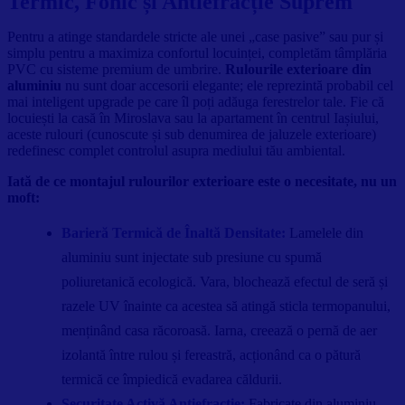
Termic, Fonic și Antiefracție Suprem
Pentru a atinge standardele stricte ale unei „case pasive” sau pur și
simplu pentru a maximiza confortul locuinței, completăm tâmplăria
PVC cu sisteme premium de umbrire.
Rulourile exterioare din
aluminiu
nu sunt doar accesorii elegante; ele reprezintă probabil cel
mai inteligent upgrade pe care îl poți adăuga ferestrelor tale. Fie că
locuiești la casă în Miroslava sau la apartament în centrul Iașiului,
aceste rulouri (cunoscute și sub denumirea de jaluzele exterioare)
redefinesc complet controlul asupra mediului tău ambiental.
Iată de ce montajul rulourilor exterioare este o necesitate, nu un
moft:
Barieră Termică de Înaltă Densitate:
Lamelele din
aluminiu sunt injectate sub presiune cu spumă
poliuretanică ecologică. Vara, blochează efectul de seră și
razele UV înainte ca acestea să atingă sticla termopanului,
menținând casa răcoroasă. Iarna, creează o pernă de aer
izolantă între rulou și fereastră, acționând ca o pătură
termică ce împiedică evadarea căldurii.
Securitate Activă Antiefracție:
Fabricate din aluminiu