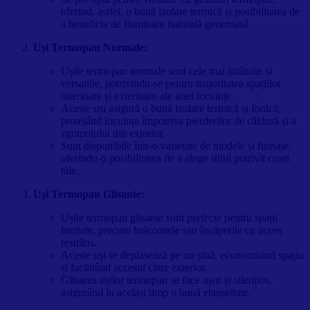
oferind, astfel, o bună izolare termică și posibilitatea de
a beneficia de iluminare naturală generoasă.
Uși Termopan Normale:
Ușile termopan normale sunt cele mai întâlnite și
versatilie, potrivindu-se pentru majoritatea spațiilor
interioare și exterioare ale unei locuințe.
Aceste uși asigură o bună izolare termică și fonică,
protejând locuința împotriva pierderilor de căldură și a
zgomotului din exterior.
Sunt disponibile într-o varietate de modele și finisaje,
oferindu-ți posibilitatea de a alege stilul potrivit casei
tale.
Uși Termopan Glisante:
Ușile termopan glisante sunt perfecte pentru spații
limitate, precum balcoanele sau încăperile cu acces
restrâns.
Aceste uși se deplasează pe un șină, economisind spațiu
și facilitând accesul către exterior.
Glisarea ușilor termopan se face ușor și silențios,
asigurând în același timp o bună etanșeitate.