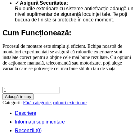
✓ Asigură Securitatea:
Rulourile exterioare cu sisteme antiefracție adaugă un
nivel suplimentar de siguranță locuinței tale. Te poți
bucura de liniște și protecție în orice moment.
Cum Funcționează:
Procesul de montare este simplu și eficient. Echipa noastră de
montatori experimentați se asigură că rulourile exterioare sunt
instalate corect pentru a obține cele mai bune rezultate. Cu opțiuni
de acționare manuală, telecomandă sau motorizare, poți alege
varianta care se potrivește cel mai bine stilului tău de viață.
Cantitate
Rulouri
Adaugă în coș
exterioare
Categorii:
Fără categorie
,
rulouri exterioare
1700
X
Descriere
1600
Informații suplimentare
Recenzii (0)
Contactează-ne rapid