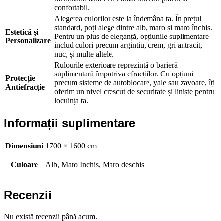
confortabil.
Alegerea culorilor este la îndemâna ta. În prețul
standard, poți alege dintre alb, maro și maro închis.
Estetică și
Pentru un plus de eleganță, opțiunile suplimentare
Personalizare
includ culori precum argintiu, crem, gri antracit,
nuc, și multe altele.
Rulourile exterioare reprezintă o barieră
suplimentară împotriva efracțiilor. Cu opțiuni
Protecție
precum sisteme de autoblocare, yale sau zavoare, îți
Antiefracție
oferim un nivel crescut de securitate și liniște pentru
locuința ta.
Informații suplimentare
Dimensiuni
1700 × 1600 cm
Culoare
Alb, Maro Inchis, Maro deschis
Recenzii
Nu există recenzii până acum.