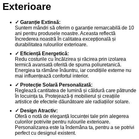
Exterioare
✓ Garanție Extinsă:
Suntem mândri să oferim o garanție remarcabilă de 10
ani pentru produsele noastre. Aceasta reflectă
încrederea noastră în calitatea excepțională și
durabilitatea rulourilor exterioare.
✓ Eficiență Energetică:
Redu costurile cu încălzirea și răcirea prin izolarea
termică avansată oferită de spuma poliuretanică.
Energiea ta rămâne înăuntru, iar condițiile externe nu
mai influențează confortul interior.
✓ Protecție Solară Personalizată:
Reglează cantitatea de lumină și căldură care pătrunde
în locuința ta. Protejează-ți mobilierul și creațiile
artistice de efectele dăunătoare ale radiațiilor solare.
✓ Design Atractiv:
Oferă o notă de eleganță locuinței tale prin alegerea
culorilor potrivite pentru rulourile exterioare.
Personalizarea este la îndemâna ta, pentru a se potrivi
perfect cu designul existent.