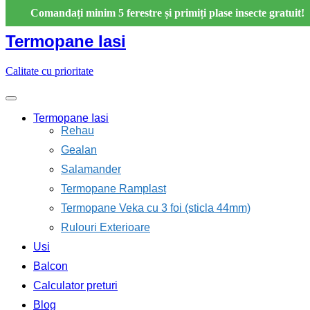
Skip
Comandați minim 5 ferestre și primiți plase insecte gratuit!
to
content
Termopane Iasi
Calitate cu prioritate
Termopane Iasi
Rehau
Gealan
Salamander
Termopane Ramplast
Termopane Veka cu 3 foi (sticla 44mm)
Rulouri Exterioare
Usi
Balcon
Calculator preturi
Blog