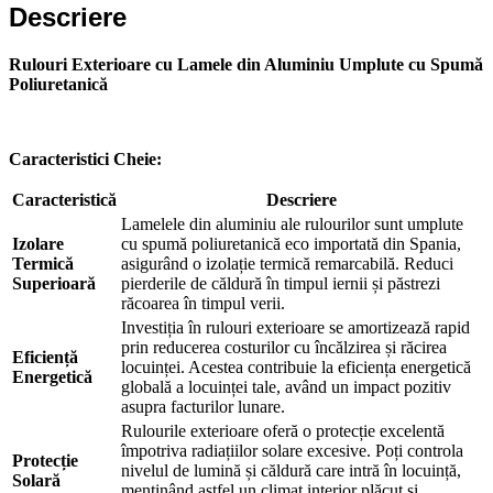
Descriere
Ne poți trimite un mesaj, sau poți lăsa numărul tău de telefon
pentru a fi contactat!
Rulouri Exterioare cu Lamele din Aluminiu Umplute cu Spumă
📞 0750 492 008
Poliuretanică
📞 Telefon
💬 WhatsApp
✍️ Formular
Caracteristici Cheie:
Caracteristică
Descriere
Lamelele din aluminiu ale rulourilor sunt umplute
Închide
Izolare
cu spumă poliuretanică eco importată din Spania,
Termică
asigurând o izolație termică remarcabilă. Reduci
Superioară
pierderile de căldură în timpul iernii și păstrezi
răcoarea în timpul verii.
Investiția în rulouri exterioare se amortizează rapid
prin reducerea costurilor cu încălzirea și răcirea
Eficiență
locuinței. Acestea contribuie la eficiența energetică
Energetică
globală a locuinței tale, având un impact pozitiv
asupra facturilor lunare.
Rulourile exterioare oferă o protecție excelentă
împotriva radiațiilor solare excesive. Poți controla
Protecție
nivelul de lumină și căldură care intră în locuință,
Solară
menținând astfel un climat interior plăcut și