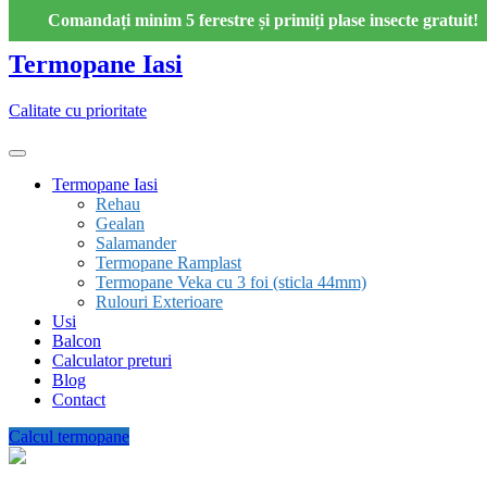
Skip
Comandați minim 5 ferestre și primiți plase insecte gratuit!
to
content
Termopane Iasi
Calitate cu prioritate
Termopane Iasi
Rehau
Gealan
Salamander
Termopane Ramplast
Termopane Veka cu 3 foi (sticla 44mm)
Rulouri Exterioare
Usi
Balcon
Calculator preturi
Blog
Contact
Calcul termopane