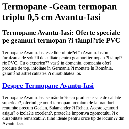
Termopane -Geam termopan
triplu 0,5 cm Avantu-Iasi
Termopane Avantu-Iasi: Oferte speciale
pe geamuri termopan ?i tâmpl?rie PVC
Termopane Avantu-Iasi este liderul pie?ei în Avantu-Iasi în
furnizarea de solu?ii de calitate pentru geamuri termopan ?i tâmpl?
rie PVC. Cu o experien?? vast? în domeniu, compania ofer?
produse de top, infoliate în Germania ?i montate în România,
garantând astfel calitatea ?i durabilitatea lor.
Despre Termopane Avantu-Iasi
Termopane Avantu-Iasi se mândre?te cu produsele sale de calitate
superioar?, oferind geamuri termopan premium de la branduri
renumite precum Gealan, Salamander ?i Rehau. Aceste geamuri
asigur? o izola?ie excelent?, protec?ie împotriva zgomotului ?i o
durabilitate remarcabil?, fiind ideale pentru orice tip de locuin?? din
Avantu-Iasi.