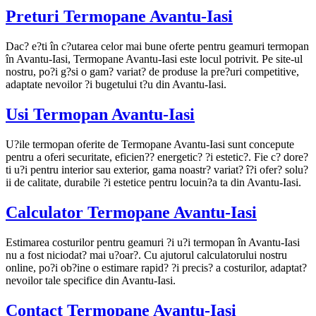
Preturi Termopane Avantu-Iasi
Dac? e?ti în c?utarea celor mai bune oferte pentru geamuri termopan
în Avantu-Iasi, Termopane Avantu-Iasi este locul potrivit. Pe site-ul
nostru, po?i g?si o gam? variat? de produse la pre?uri competitive,
adaptate nevoilor ?i bugetului t?u din Avantu-Iasi.
Usi Termopan Avantu-Iasi
U?ile termopan oferite de Termopane Avantu-Iasi sunt concepute
pentru a oferi securitate, eficien?? energetic? ?i estetic?. Fie c? dore?
ti u?i pentru interior sau exterior, gama noastr? variat? î?i ofer? solu?
ii de calitate, durabile ?i estetice pentru locuin?a ta din Avantu-Iasi.
Calculator Termopane Avantu-Iasi
Estimarea costurilor pentru geamuri ?i u?i termopan în Avantu-Iasi
nu a fost niciodat? mai u?oar?. Cu ajutorul calculatorului nostru
online, po?i ob?ine o estimare rapid? ?i precis? a costurilor, adaptat?
nevoilor tale specifice din Avantu-Iasi.
Contact Termopane Avantu-Iasi