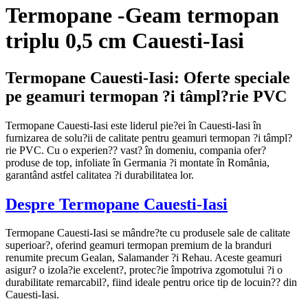
Termopane -Geam termopan
triplu 0,5 cm Cauesti-Iasi
Termopane Cauesti-Iasi: Oferte speciale
pe geamuri termopan ?i tâmpl?rie PVC
Termopane Cauesti-Iasi este liderul pie?ei în Cauesti-Iasi în
furnizarea de solu?ii de calitate pentru geamuri termopan ?i tâmpl?
rie PVC. Cu o experien?? vast? în domeniu, compania ofer?
produse de top, infoliate în Germania ?i montate în România,
garantând astfel calitatea ?i durabilitatea lor.
Despre Termopane Cauesti-Iasi
Termopane Cauesti-Iasi se mândre?te cu produsele sale de calitate
superioar?, oferind geamuri termopan premium de la branduri
renumite precum Gealan, Salamander ?i Rehau. Aceste geamuri
asigur? o izola?ie excelent?, protec?ie împotriva zgomotului ?i o
durabilitate remarcabil?, fiind ideale pentru orice tip de locuin?? din
Cauesti-Iasi.