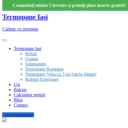
Skip
Comandați minim 5 ferestre și primiți plase insecte gratuit!
to
content
Termopane Iasi
Calitate cu prioritate
Termopane Iasi
Rehau
Gealan
Salamander
Termopane Ramplast
Termopane Veka cu 3 foi (sticla 44mm)
Rulouri Exterioare
Usi
Balcon
Calculator preturi
Blog
Contact
Calcul termopane