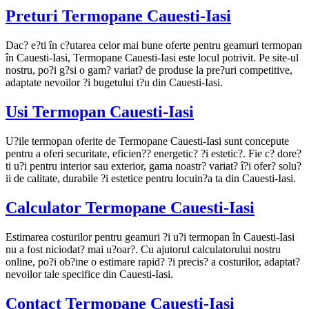
Preturi Termopane Cauesti-Iasi
Dac? e?ti în c?utarea celor mai bune oferte pentru geamuri termopan
în Cauesti-Iasi, Termopane Cauesti-Iasi este locul potrivit. Pe site-ul
nostru, po?i g?si o gam? variat? de produse la pre?uri competitive,
adaptate nevoilor ?i bugetului t?u din Cauesti-Iasi.
Usi Termopan Cauesti-Iasi
U?ile termopan oferite de Termopane Cauesti-Iasi sunt concepute
pentru a oferi securitate, eficien?? energetic? ?i estetic?. Fie c? dore?
ti u?i pentru interior sau exterior, gama noastr? variat? î?i ofer? solu?
ii de calitate, durabile ?i estetice pentru locuin?a ta din Cauesti-Iasi.
Calculator Termopane Cauesti-Iasi
Estimarea costurilor pentru geamuri ?i u?i termopan în Cauesti-Iasi
nu a fost niciodat? mai u?oar?. Cu ajutorul calculatorului nostru
online, po?i ob?ine o estimare rapid? ?i precis? a costurilor, adaptat?
nevoilor tale specifice din Cauesti-Iasi.
Contact Termopane Cauesti-Iasi