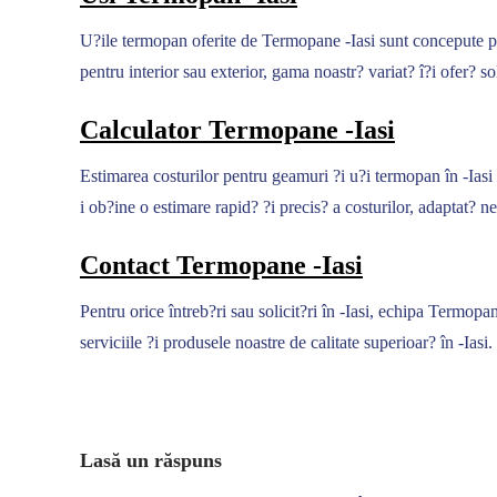
U?ile termopan oferite de Termopane -Iasi sunt concepute pent
pentru interior sau exterior, gama noastr? variat? î?i ofer? sol
Calculator Termopane -Iasi
Estimarea costurilor pentru geamuri ?i u?i termopan în -Iasi 
i ob?ine o estimare rapid? ?i precis? a costurilor, adaptat? nev
Contact Termopane -Iasi
Pentru orice întreb?ri sau solicit?ri în -Iasi, echipa Termopan
serviciile ?i produsele noastre de calitate superioar? în -Iasi.
Lasă un răspuns