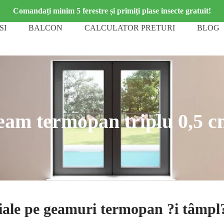
Comandați minim 5 ferestre și primiți plase insecte gratuit!
SI
BALCON
CALCULATOR PRETURI
BLOG
am termopan triplu 0,5 cm
iale pe geamuri termopan ?i tâmpl