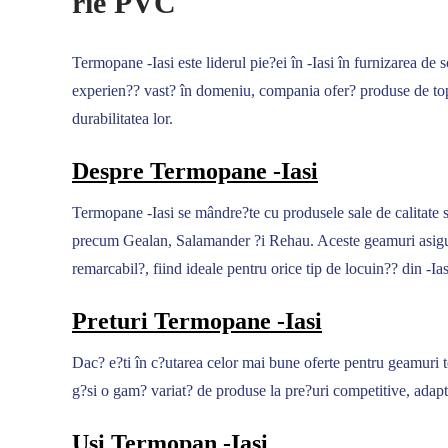
rie PVC
Termopane -Iasi este liderul pie?ei în -Iasi în furnizarea d
experien?? vast? în domeniu, compania ofer? produse de top,
durabilitatea lor.
Despre Termopane -Iasi
Termopane -Iasi se mândre?te cu produsele sale de calitate
precum Gealan, Salamander ?i Rehau. Aceste geamuri asigur?
remarcabil?, fiind ideale pentru orice tip de locuin?? din -Ias
Preturi Termopane -Iasi
Dac? e?ti în c?utarea celor mai bune oferte pentru geamuri te
g?si o gam? variat? de produse la pre?uri competitive, adapta
Usi Termopan -Iasi