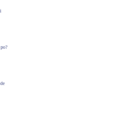
i
, po?
 de