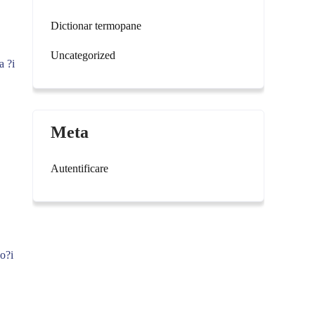
Dictionar termopane
Uncategorized
a ?i
Meta
Autentificare
po?i