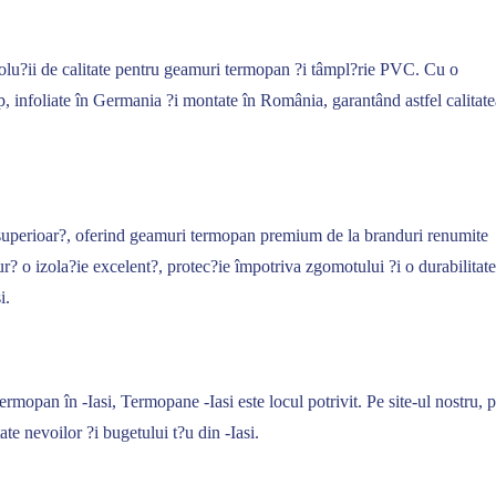
e solu?ii de calitate pentru geamuri termopan ?i tâmpl?rie PVC. Cu o
 infoliate în Germania ?i montate în România, garantând astfel calitate
 superioar?, oferind geamuri termopan premium de la branduri renumite
 o izola?ie excelent?, protec?ie împotriva zgomotului ?i o durabilitate
i.
rmopan în -Iasi, Termopane -Iasi este locul potrivit. Pe site-ul nostru, 
te nevoilor ?i bugetului t?u din -Iasi.