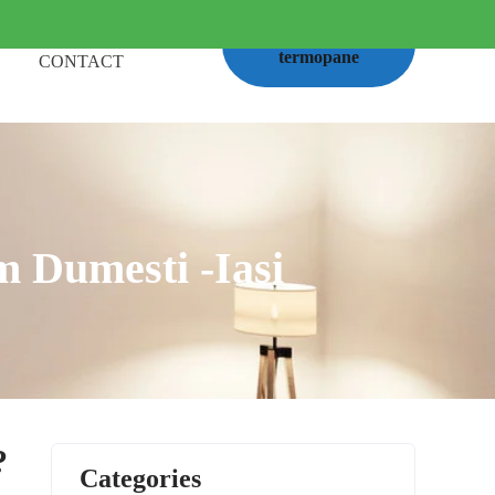
Calcul
termopane
CONTACT
 Dumesti -Iasi
?
Categories