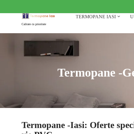
Skip
to
TERMOPANE IASI
U
content
Calitate cu prioritate
Termopane -Ge
Termopane -Iasi: Oferte spec