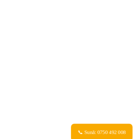
📞 Sună: 0750 492 008