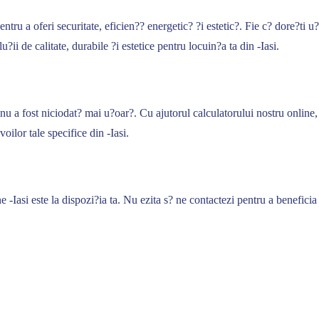
ru a oferi securitate, eficien?? energetic? ?i estetic?. Fie c? dore?ti u?
u?ii de calitate, durabile ?i estetice pentru locuin?a ta din -Iasi.
nu a fost niciodat? mai u?oar?. Cu ajutorul calculatorului nostru online
oilor tale specifice din -Iasi.
e -Iasi este la dispozi?ia ta. Nu ezita s? ne contactezi pentru a beneficia