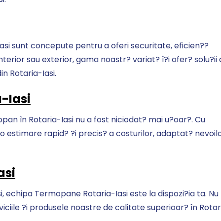
i sunt concepute pentru a oferi securitate, eficien??
nterior sau exterior, gama noastr? variat? î?i ofer? solu?ii
in Rotaria-Iasi.
-Iasi
pan în Rotaria-Iasi nu a fost niciodat? mai u?oar?. Cu
 o estimare rapid? ?i precis? a costurilor, adaptat? nevoil
asi
asi, echipa Termopane Rotaria-Iasi este la dispozi?ia ta. Nu
iciile ?i produsele noastre de calitate superioar? în Rotar