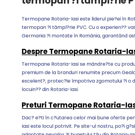
termopan ?i tâmpl?rie 
Termopane Rotaria-Iasi este liderul pie?ei în Rot
termopan ?i tâmpl?rie PVC. Cu o experien?? vast
Germania ?i montate în România, garantând astfel
Despre Termopane Rotaria-Ia
Termopane Rotaria-Iasi se mândre?te cu produs
premium de la branduri renumite precum Gealan
excelent?, protec?ie împotriva zgomotului ?i o du
locuin?? din Rotaria-Iasi.
Preturi Termopane Rotaria-Ias
Dac? e?ti în c?utarea celor mai bune oferte pe
Iasi este locul potrivit. Pe site-ul nostru, po?i 
adaptate nevoilor ?i bugetului t?u din Rotaria-Ias