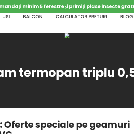
andați minim 5 ferestre și primiți plase insecte grat
USI
BALCON
CALCULATOR PRETURI
BLOG
 termopan triplu 0,5
 Oferte speciale pe geamuri