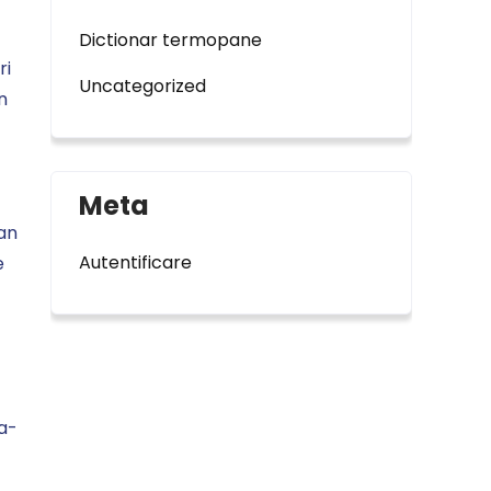
Dictionar termopane
ri
Uncategorized
n
Meta
an
Autentificare
e
a-