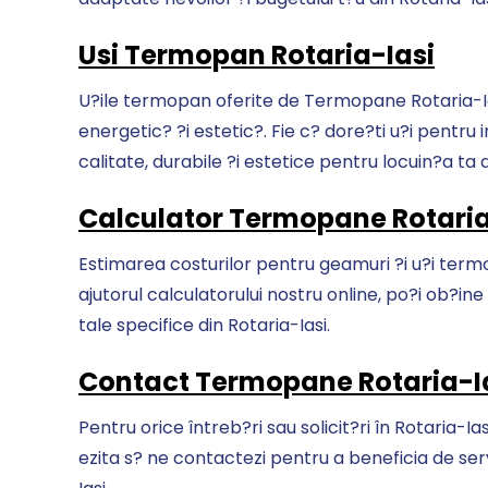
Usi Termopan Rotaria-Iasi
U?ile termopan oferite de Termopane Rotaria-Ias
energetic? ?i estetic?. Fie c? dore?ti u?i pentru i
calitate, durabile ?i estetice pentru locuin?a ta d
Calculator Termopane Rotaria
Estimarea costurilor pentru geamuri ?i u?i termo
ajutorul calculatorului nostru online, po?i ob?ine
tale specifice din Rotaria-Iasi.
Contact Termopane Rotaria-I
Pentru orice întreb?ri sau solicit?ri în Rotaria-I
ezita s? ne contactezi pentru a beneficia de serv