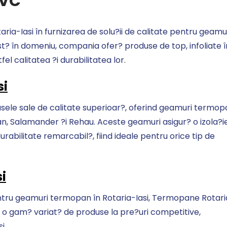
PVC
aria-Iasi în furnizarea de solu?ii de calitate pentru geamu
? în domeniu, compania ofer? produse de top, infoliate î
 calitatea ?i durabilitatea lor.
si
ele sale de calitate superioar?, oferind geamuri termop
, Salamander ?i Rehau. Aceste geamuri asigur? o izola?i
rabilitate remarcabil?, fiind ideale pentru orice tip de
i
ntru geamuri termopan în Rotaria-Iasi, Termopane Rotari
g?si o gam? variat? de produse la pre?uri competitive,
i.