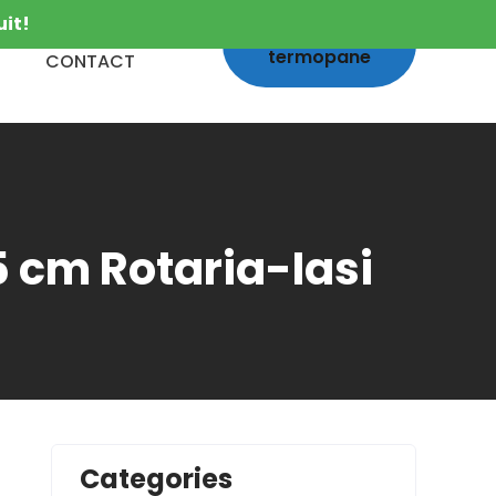
uit!
Calcul
termopane
CONTACT
 cm Rotaria-Iasi
Categories