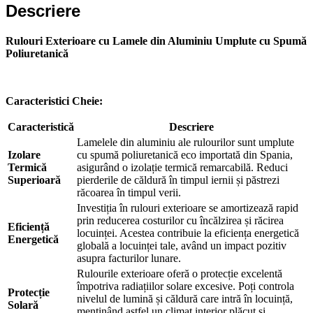
Descriere
Ne poți trimite un mesaj, sau poți lăsa numărul tău de telefon
pentru a fi contactat!
Rulouri Exterioare cu Lamele din Aluminiu Umplute cu Spumă
📞 0750 492 008
Poliuretanică
📞 Telefon
💬 WhatsApp
✍️ Formular
Caracteristici Cheie:
Caracteristică
Descriere
Lamelele din aluminiu ale rulourilor sunt umplute
Închide
Izolare
cu spumă poliuretanică eco importată din Spania,
Termică
asigurând o izolație termică remarcabilă. Reduci
Superioară
pierderile de căldură în timpul iernii și păstrezi
răcoarea în timpul verii.
Investiția în rulouri exterioare se amortizează rapid
prin reducerea costurilor cu încălzirea și răcirea
Eficiență
locuinței. Acestea contribuie la eficiența energetică
Energetică
globală a locuinței tale, având un impact pozitiv
asupra facturilor lunare.
Rulourile exterioare oferă o protecție excelentă
împotriva radiațiilor solare excesive. Poți controla
Protecție
nivelul de lumină și căldură care intră în locuință,
Solară
menținând astfel un climat interior plăcut și