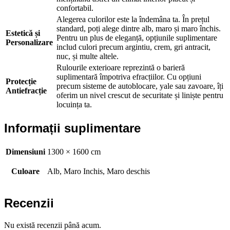
confortabil.
Alegerea culorilor este la îndemâna ta. În prețul
standard, poți alege dintre alb, maro și maro închis.
Estetică și
Pentru un plus de eleganță, opțiunile suplimentare
Personalizare
includ culori precum argintiu, crem, gri antracit,
nuc, și multe altele.
Rulourile exterioare reprezintă o barieră
suplimentară împotriva efracțiilor. Cu opțiuni
Protecție
precum sisteme de autoblocare, yale sau zavoare, îți
Antiefracție
oferim un nivel crescut de securitate și liniște pentru
locuința ta.
Informații suplimentare
Dimensiuni
1300 × 1600 cm
Culoare
Alb, Maro Inchis, Maro deschis
Recenzii
Nu există recenzii până acum.