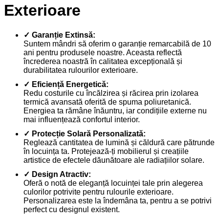
Exterioare
✓ Garanție Extinsă:
Suntem mândri să oferim o garanție remarcabilă de 10
ani pentru produsele noastre. Aceasta reflectă
încrederea noastră în calitatea excepțională și
durabilitatea rulourilor exterioare.
✓ Eficiență Energetică:
Redu costurile cu încălzirea și răcirea prin izolarea
termică avansată oferită de spuma poliuretanică.
Energiea ta rămâne înăuntru, iar condițiile externe nu
mai influențează confortul interior.
✓ Protecție Solară Personalizată:
Reglează cantitatea de lumină și căldură care pătrunde
în locuința ta. Protejează-ți mobilierul și creațiile
artistice de efectele dăunătoare ale radiațiilor solare.
✓ Design Atractiv:
Oferă o notă de eleganță locuinței tale prin alegerea
culorilor potrivite pentru rulourile exterioare.
Personalizarea este la îndemâna ta, pentru a se potrivi
perfect cu designul existent.