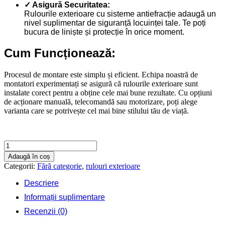
✓ Asigură Securitatea:
Rulourile exterioare cu sisteme antiefracție adaugă un
nivel suplimentar de siguranță locuinței tale. Te poți
bucura de liniște și protecție în orice moment.
Cum Funcționează:
Procesul de montare este simplu și eficient. Echipa noastră de
montatori experimentați se asigură că rulourile exterioare sunt
instalate corect pentru a obține cele mai bune rezultate. Cu opțiuni
de acționare manuală, telecomandă sau motorizare, poți alege
varianta care se potrivește cel mai bine stilului tău de viață.
Cantitate
Rulouri
Adaugă în coș
exterioare
Categorii:
Fără categorie
,
rulouri exterioare
1300
X
Descriere
1600
Informații suplimentare
Recenzii (0)
Contactează-ne rapid