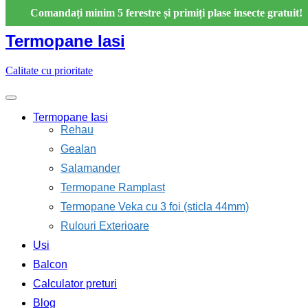
Skip
Comandați minim 5 ferestre și primiți plase insecte gratuit!
to
content
Termopane Iasi
Calitate cu prioritate
Termopane Iasi
Rehau
Gealan
Salamander
Termopane Ramplast
Termopane Veka cu 3 foi (sticla 44mm)
Rulouri Exterioare
Usi
Balcon
Calculator preturi
Blog