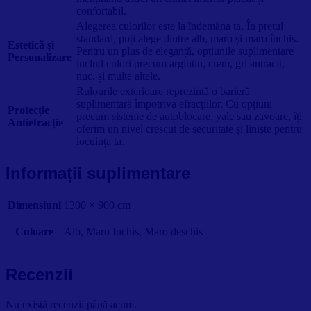
confortabil.
Alegerea culorilor este la îndemâna ta. În prețul
standard, poți alege dintre alb, maro și maro închis.
Estetică și
Pentru un plus de eleganță, opțiunile suplimentare
Personalizare
includ culori precum argintiu, crem, gri antracit,
nuc, și multe altele.
Rulourile exterioare reprezintă o barieră
suplimentară împotriva efracțiilor. Cu opțiuni
Protecție
precum sisteme de autoblocare, yale sau zavoare, îți
Antiefracție
oferim un nivel crescut de securitate și liniște pentru
locuința ta.
Informații suplimentare
Dimensiuni
1300 × 900 cm
Culoare
Alb, Maro Inchis, Maro deschis
Recenzii
Nu există recenzii până acum.