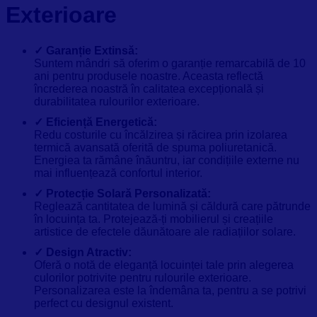
Exterioare
✓ Garanție Extinsă:
Suntem mândri să oferim o garanție remarcabilă de 10
ani pentru produsele noastre. Aceasta reflectă
încrederea noastră în calitatea excepțională și
durabilitatea rulourilor exterioare.
✓ Eficiență Energetică:
Redu costurile cu încălzirea și răcirea prin izolarea
termică avansată oferită de spuma poliuretanică.
Energiea ta rămâne înăuntru, iar condițiile externe nu
mai influențează confortul interior.
✓ Protecție Solară Personalizată:
Reglează cantitatea de lumină și căldură care pătrunde
în locuința ta. Protejează-ți mobilierul și creațiile
artistice de efectele dăunătoare ale radiațiilor solare.
✓ Design Atractiv:
Oferă o notă de eleganță locuinței tale prin alegerea
culorilor potrivite pentru rulourile exterioare.
Personalizarea este la îndemâna ta, pentru a se potrivi
perfect cu designul existent.