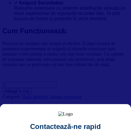
✓ Asigură Securitatea:
Rulourile exterioare cu sisteme antiefracție adaugă un
nivel suplimentar de siguranță locuinței tale. Te poți
bucura de liniște și protecție în orice moment.
Cum Funcționează:
Procesul de montare este simplu și eficient. Echipa noastră de
montatori experimentați se asigură că rulourile exterioare sunt
instalate corect pentru a obține cele mai bune rezultate. Cu opțiuni
de acționare manuală, telecomandă sau motorizare, poți alege
varianta care se potrivește cel mai bine stilului tău de viață.
Cantitate
Rulouri
Adaugă în coș
exterioare
Categorii:
Fără categorie
,
rulouri exterioare
1300
X
Descriere
900
Informații suplimentare
Recenzii (0)
Contactează-ne rapid