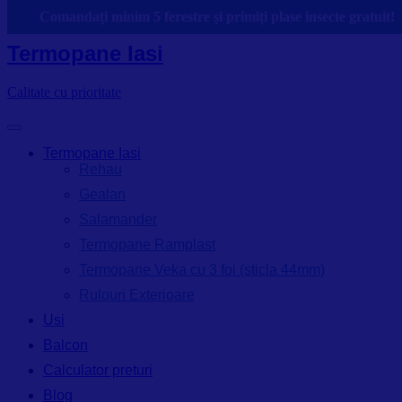
Skip
Comandați minim 5 ferestre și primiți plase insecte gratuit!
to
content
Termopane Iasi
Calitate cu prioritate
Termopane Iasi
Rehau
Gealan
Salamander
Termopane Ramplast
Termopane Veka cu 3 foi (sticla 44mm)
Rulouri Exterioare
Usi
Balcon
Calculator preturi
Blog