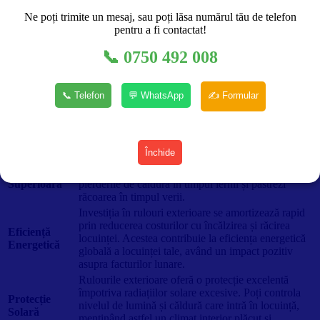
Descriere
Ne poți trimite un mesaj, sau poți lăsa numărul tău de telefon
pentru a fi contactat!
Rulouri Exterioare cu Lamele din Aluminiu Umplute cu Spumă
📞 0750 492 008
Poliuretanică
📞 Telefon
💬 WhatsApp
✍️ Formular
Caracteristici Cheie:
Caracteristică
Descriere
Lamelele din aluminiu ale rulourilor sunt umplute
Închide
Izolare
cu spumă poliuretanică eco importată din Spania,
Termică
asigurând o izolație termică remarcabilă. Reduci
Superioară
pierderile de căldură în timpul iernii și păstrezi
răcoarea în timpul verii.
Investiția în rulouri exterioare se amortizează rapid
prin reducerea costurilor cu încălzirea și răcirea
Eficiență
locuinței. Acestea contribuie la eficiența energetică
Energetică
globală a locuinței tale, având un impact pozitiv
asupra facturilor lunare.
Rulourile exterioare oferă o protecție excelentă
împotriva radiațiilor solare excesive. Poți controla
Protecție
nivelul de lumină și căldură care intră în locuință,
Solară
menținând astfel un climat interior plăcut și