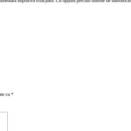
limentară împotriva efracțiilor. Cu opțiuni precum sisteme de autoblocare,
ate cu
*