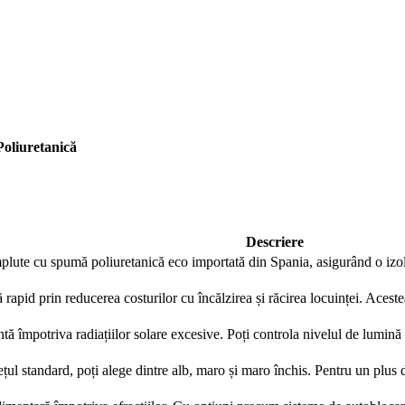
Contactează-ne rapid
Ne poți trimite un mesaj, sau poți lăsa numărul tău de telefon
pentru a fi contactat!
oliuretanică
📞 0750 492 008
📞 Telefon
💬 WhatsApp
✍️ Formular
Descriere
plute cu spumă poliuretanică eco importată din Spania, asigurând o izola
Închide
ă rapid prin reducerea costurilor cu încălzirea și răcirea locuinței. Acest
tă împotriva radiațiilor solare excesive. Poți controla nivelul de lumină ș
ețul standard, poți alege dintre alb, maro și maro închis. Pentru un plus