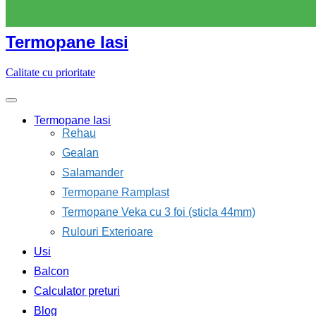
Skip
to
content
Termopane Iasi
Calitate cu prioritate
Termopane Iasi
Rehau
Gealan
Salamander
Termopane Ramplast
Termopane Veka cu 3 foi (sticla 44mm)
Rulouri Exterioare
Usi
Balcon
Calculator preturi
Blog