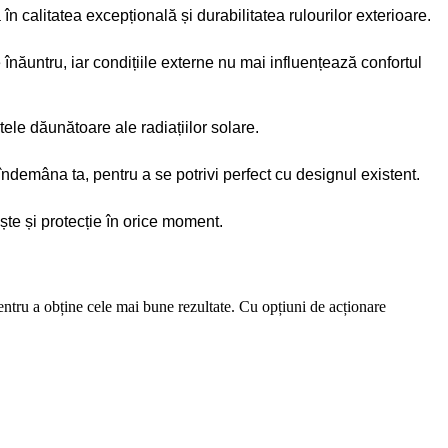
 calitatea excepțională și durabilitatea rulourilor exterioare.
înăuntru, iar condițiile externe nu mai influențează confortul
tele dăunătoare ale radiațiilor solare.
 îndemâna ta, pentru a se potrivi perfect cu designul existent.
ște și protecție în orice moment.
pentru a obține cele mai bune rezultate. Cu opțiuni de acționare