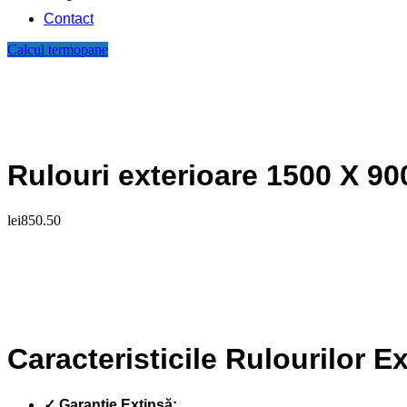
Contact
Calcul termopane
Rulouri exterioare 1500 X 90
lei
850.50
Caracteristicile Rulourilor E
✓ Garanție Extinsă: