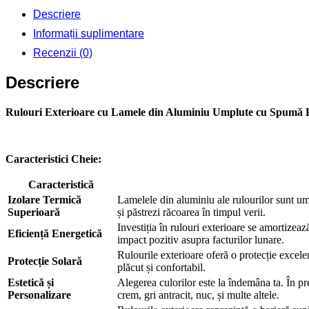
X
Descriere
900
Informații suplimentare
Recenzii (0)
Descriere
Rulouri Exterioare cu Lamele din Aluminiu Umplute cu Spumă P
Caracteristici Cheie:
Caracteristică
Izolare Termică
Lamelele din aluminiu ale rulourilor sunt um
Superioară
și păstrezi răcoarea în timpul verii.
Investiția în rulouri exterioare se amortizeaz
Eficiență Energetică
impact pozitiv asupra facturilor lunare.
Rulourile exterioare oferă o protecție excelen
Protecție Solară
plăcut și confortabil.
Estetică și
Alegerea culorilor este la îndemâna ta. În pr
Personalizare
crem, gri antracit, nuc, și multe altele.