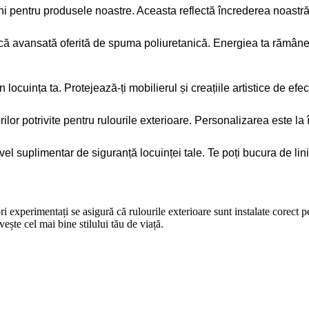
pentru produsele noastre. Aceasta reflectă încrederea noastră în
mică avansată oferită de spuma poliuretanică. Energiea ta rămâne 
ocuința ta. Protejează-ți mobilierul și creațiile artistice de efec
ilor potrivite pentru rulourile exterioare. Personalizarea este la
el suplimentar de siguranță locuinței tale. Te poți bucura de lini
i experimentați se asigură că rulourile exterioare sunt instalate corect 
ște cel mai bine stilului tău de viață.