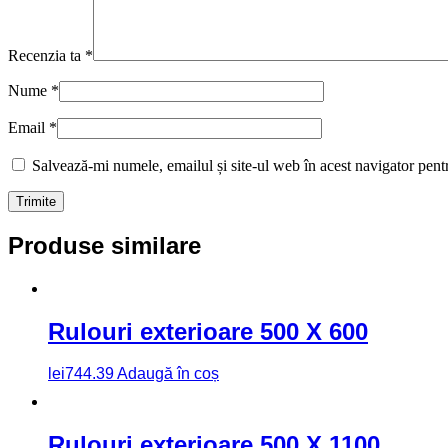
Recenzia ta
*
Nume
*
Email
*
Salvează-mi numele, emailul și site-ul web în acest navigator pent
Produse similare
Rulouri exterioare 500 X 600
lei
744.39
Adaugă în coș
Rulouri exterioare 500 X 1100