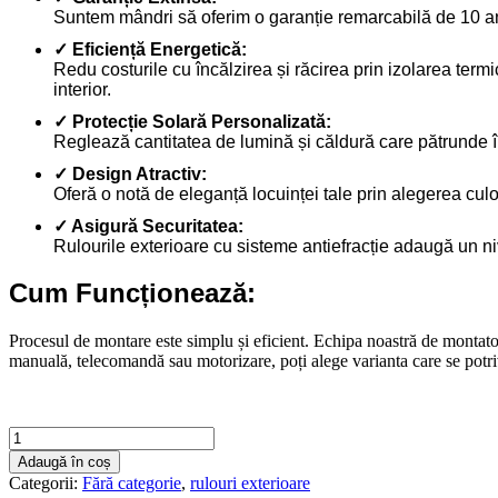
Suntem mândri să oferim o garanție remarcabilă de 10 ani 
✓ Eficiență Energetică:
Redu costurile cu încălzirea și răcirea prin izolarea ter
interior.
✓ Protecție Solară Personalizată:
Reglează cantitatea de lumină și căldură care pătrunde în l
✓ Design Atractiv:
Oferă o notă de eleganță locuinței tale prin alegerea culor
✓ Asigură Securitatea:
Rulourile exterioare cu sisteme antiefracție adaugă un niv
Cum Funcționează:
Procesul de montare este simplu și eficient. Echipa noastră de montator
manuală, telecomandă sau motorizare, poți alege varianta care se potrive
Cantitate
Rulouri
Adaugă în coș
exterioare
Categorii:
Fără categorie
,
rulouri exterioare
1500