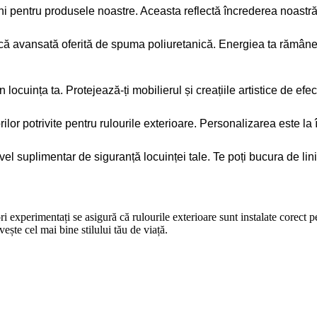
pentru produsele noastre. Aceasta reflectă încrederea noastră în
mică avansată oferită de spuma poliuretanică. Energiea ta rămâne 
ocuința ta. Protejează-ți mobilierul și creațiile artistice de efec
ilor potrivite pentru rulourile exterioare. Personalizarea este la
el suplimentar de siguranță locuinței tale. Te poți bucura de lini
i experimentați se asigură că rulourile exterioare sunt instalate corect 
ște cel mai bine stilului tău de viață.