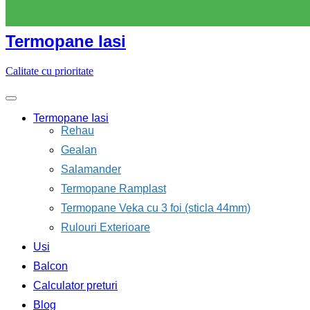
Skip
to
content
Termopane Iasi
Calitate cu prioritate
Termopane Iasi
Rehau
Gealan
Salamander
Termopane Ramplast
Termopane Veka cu 3 foi (sticla 44mm)
Rulouri Exterioare
Usi
Balcon
Calculator preturi
Blog