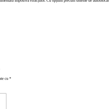
limentară împotriva efracțiilor. Cu opțiuni precum sisteme de autoblocare,
”
ate cu
*