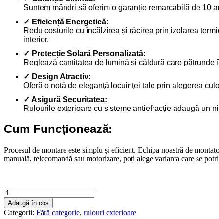
Suntem mândri să oferim o garanție remarcabilă de 10 ani 
✓ Eficiență Energetică:
Redu costurile cu încălzirea și răcirea prin izolarea ter
interior.
✓ Protecție Solară Personalizată:
Reglează cantitatea de lumină și căldură care pătrunde în l
✓ Design Atractiv:
Oferă o notă de eleganță locuinței tale prin alegerea culor
✓ Asigură Securitatea:
Rulourile exterioare cu sisteme antiefracție adaugă un niv
Cum Funcționează:
Procesul de montare este simplu și eficient. Echipa noastră de montator
manuală, telecomandă sau motorizare, poți alege varianta care se potrive
Cantitate
Rulouri
Adaugă în coș
exterioare
Categorii:
Fără categorie
,
rulouri exterioare
1700