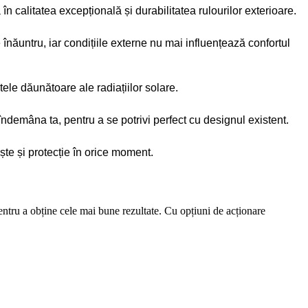
 calitatea excepțională și durabilitatea rulourilor exterioare.
înăuntru, iar condițiile externe nu mai influențează confortul
tele dăunătoare ale radiațiilor solare.
 îndemâna ta, pentru a se potrivi perfect cu designul existent.
ște și protecție în orice moment.
pentru a obține cele mai bune rezultate. Cu opțiuni de acționare