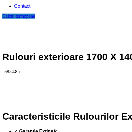
Contact
Calcul termopane
Rulouri exterioare 1700 X 14
lei
824.85
Caracteristicile Rulourilor E
✓ Garanție Extinsă: