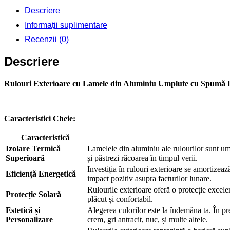
X
Descriere
1400
Informații suplimentare
Recenzii (0)
Descriere
Rulouri Exterioare cu Lamele din Aluminiu Umplute cu Spumă P
Caracteristici Cheie:
Caracteristică
Izolare Termică
Lamelele din aluminiu ale rulourilor sunt um
Superioară
și păstrezi răcoarea în timpul verii.
Investiția în rulouri exterioare se amortizeaz
Eficiență Energetică
impact pozitiv asupra facturilor lunare.
Rulourile exterioare oferă o protecție excelen
Protecție Solară
plăcut și confortabil.
Estetică și
Alegerea culorilor este la îndemâna ta. În pr
Personalizare
crem, gri antracit, nuc, și multe altele.