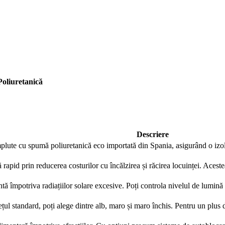
Contactează-ne rapid
Ne poți trimite un mesaj, sau poți lăsa numărul tău de telefon
pentru a fi contactat!
oliuretanică
📞 0750 492 008
📞 Telefon
💬 WhatsApp
✍️ Formular
Descriere
plute cu spumă poliuretanică eco importată din Spania, asigurând o izola
Închide
ă rapid prin reducerea costurilor cu încălzirea și răcirea locuinței. Acest
tă împotriva radiațiilor solare excesive. Poți controla nivelul de lumină ș
ețul standard, poți alege dintre alb, maro și maro închis. Pentru un plus