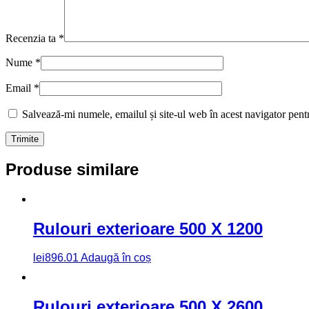
Recenzia ta
*
Nume
*
Email
*
Salvează-mi numele, emailul și site-ul web în acest navigator pent
Produse similare
Rulouri exterioare 500 X 1200
lei
896.01
Adaugă în coș
Rulouri exterioare 500 X 2600