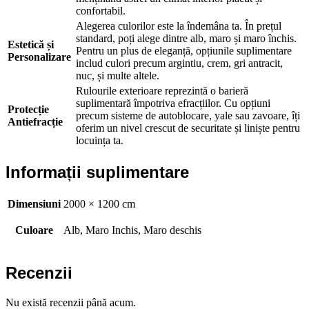
confortabil.
Alegerea culorilor este la îndemâna ta. În prețul
standard, poți alege dintre alb, maro și maro închis.
Estetică și
Pentru un plus de eleganță, opțiunile suplimentare
Personalizare
includ culori precum argintiu, crem, gri antracit,
nuc, și multe altele.
Rulourile exterioare reprezintă o barieră
suplimentară împotriva efracțiilor. Cu opțiuni
Protecție
precum sisteme de autoblocare, yale sau zavoare, îți
Antiefracție
oferim un nivel crescut de securitate și liniște pentru
locuința ta.
Informații suplimentare
Dimensiuni
2000 × 1200 cm
Culoare
Alb, Maro Inchis, Maro deschis
Recenzii
Nu există recenzii până acum.