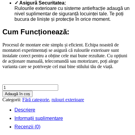
✓ Asigură Securitatea:
Rulourile exterioare cu sisteme antiefracție adaugă un
nivel suplimentar de siguranță locuinței tale. Te poți
bucura de liniște și protecție în orice moment.
Cum Funcționează:
Procesul de montare este simplu și eficient. Echipa noastră de
montatori experimentați se asigură că rulourile exterioare sunt
instalate corect pentru a obține cele mai bune rezultate. Cu opțiuni
de acționare manuală, telecomandă sau motorizare, poți alege
varianta care se potrivește cel mai bine stilului tău de viață.
Cantitate
Rulouri
Adaugă în coș
exterioare
Categorii:
Fără categorie
,
rulouri exterioare
2000
X
Descriere
1200
Informații suplimentare
Recenzii (0)
Contactează-ne rapid