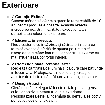
Exterioare
✓ Garanție Extinsă:
Suntem mândri să oferim o garanție remarcabilă de 10
ani pentru produsele noastre. Aceasta reflectă
încrederea noastră în calitatea excepțională și
durabilitatea rulourilor exterioare.
✓ Eficiență Energetică:
Redu costurile cu încălzirea și răcirea prin izolarea
termică avansată oferită de spuma poliuretanică.
Energiea ta rămâne înăuntru, iar condițiile externe nu
mai influențează confortul interior.
✓ Protecție Solară Personalizată:
Reglează cantitatea de lumină și căldură care pătrunde
în locuința ta. Protejează-ți mobilierul și creațiile
artistice de efectele dăunătoare ale radiațiilor solare.
✓ Design Atractiv:
Oferă o notă de eleganță locuinței tale prin alegerea
culorilor potrivite pentru rulourile exterioare.
Personalizarea este la îndemâna ta, pentru a se potrivi
perfect cu designul existent.