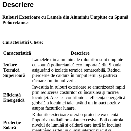
Descriere
Ne poți trimite un mesaj, sau poți lăsa numărul tău de telefon
pentru a fi contactat!
Rulouri Exterioare cu Lamele din Aluminiu Umplute cu Spumă
📞 0750 492 008
Poliuretanică
📞 Telefon
💬 WhatsApp
✍️ Formular
Caracteristici Cheie:
Caracteristică
Descriere
Lamelele din aluminiu ale rulourilor sunt umplute
Închide
Izolare
cu spumă poliuretanică eco importată din Spania,
Termică
asigurând o izolație termică remarcabilă. Reduci
Superioară
pierderile de căldură în timpul iernii și păstrezi
răcoarea în timpul verii.
Investiția în rulouri exterioare se amortizează rapid
prin reducerea costurilor cu încălzirea și răcirea
Eficiență
locuinței. Acestea contribuie la eficiența energetică
Energetică
globală a locuinței tale, având un impact pozitiv
asupra facturilor lunare.
Rulourile exterioare oferă o protecție excelentă
împotriva radiațiilor solare excesive. Poți controla
Protecție
nivelul de lumină și căldură care intră în locuință,
Solară
menținând astfel un climat interior plăcut și