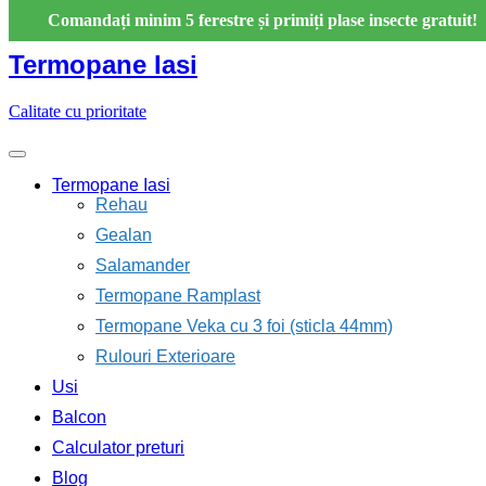
Skip
Comandați minim 5 ferestre și primiți plase insecte gratuit!
to
content
Termopane Iasi
Calitate cu prioritate
Termopane Iasi
Rehau
Gealan
Salamander
Termopane Ramplast
Termopane Veka cu 3 foi (sticla 44mm)
Rulouri Exterioare
Usi
Balcon
Calculator preturi
Blog