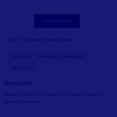
Cantitate
Adaugă în coș
Rulouri
exterioare
2000
Categorii:
Fără categorie
,
rulouri exterioare
X
1400
Descriere
Informații suplimentare
Recenzii (0)
Descriere
Rulouri Exterioare cu Lamele din Aluminiu Umplute cu
Spumă Poliuretanică