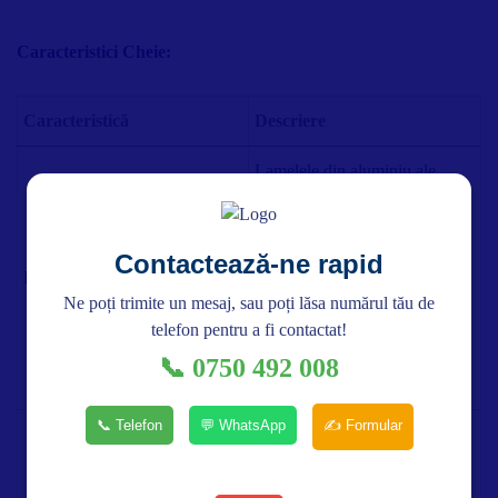
Caracteristici Cheie:
Caracteristică
Descriere
Lamelele din aluminiu ale
rulourilor sunt umplute cu
spumă poliuretanică eco
importată din Spania,
Contactează-ne rapid
Izolare Termică Superioară
asigurând o izolație termică
Ne poți trimite un mesaj, sau poți lăsa numărul tău de
remarcabilă. Reduci pierderile
telefon pentru a fi contactat!
de căldură în timpul iernii și
păstrezi răcoarea în timpul
📞 0750 492 008
verii.
📞 Telefon
💬 WhatsApp
✍️ Formular
Investiția în rulouri exterioare
se amortizează rapid prin
reducerea costurilor cu