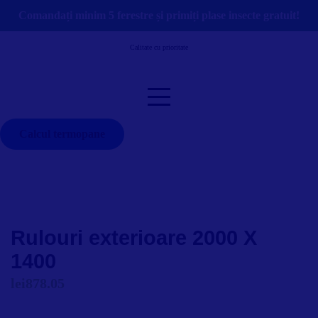
Skip
Comandați minim 5 ferestre și primiți plase insecte gratuit!
to
content
Calitate cu prioritate
Calcul termopane
Rulouri exterioare 2000 X
1400
lei
878.05