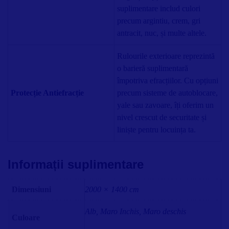
suplimentare includ culori
precum argintiu, crem, gri
antracit, nuc, și multe altele.
Rulourile exterioare reprezintă
o barieră suplimentară
împotriva efracțiilor. Cu opțiuni
Protecție Antiefracție
precum sisteme de autoblocare,
yale sau zavoare, îți oferim un
nivel crescut de securitate și
liniște pentru locuința ta.
Informații suplimentare
Dimensiuni
2000 × 1400 cm
Alb, Maro Inchis, Maro deschis
Culoare