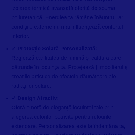
izolarea termică avansată oferită de spuma
poliuretanică. Energiea ta rămâne înăuntru, iar
condițiile externe nu mai influențează confortul
interior.
✓ Protecție Solară Personalizată:
Reglează cantitatea de lumină și căldură care
pătrunde în locuința ta. Protejează-ți mobilierul și
creațiile artistice de efectele dăunătoare ale
radiațiilor solare.
✓ Design Atractiv:
Oferă o notă de eleganță locuinței tale prin
alegerea culorilor potrivite pentru rulourile
exterioare. Personalizarea este la îndemâna ta,