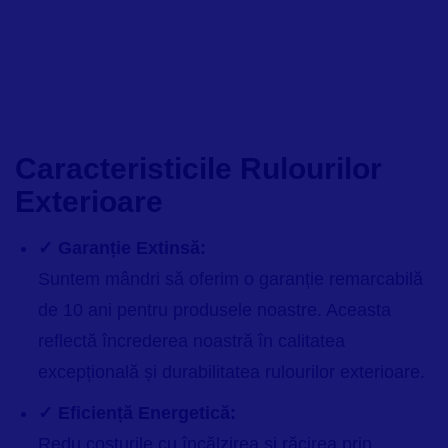
Caracteristicile Rulourilor
Exterioare
✓ Garanție Extinsă:
Suntem mândri să oferim o garanție remarcabilă
de 10 ani pentru produsele noastre. Aceasta
reflectă încrederea noastră în calitatea
excepțională și durabilitatea rulourilor exterioare.
✓ Eficiență Energetică:
Redu costurile cu încălzirea și răcirea prin