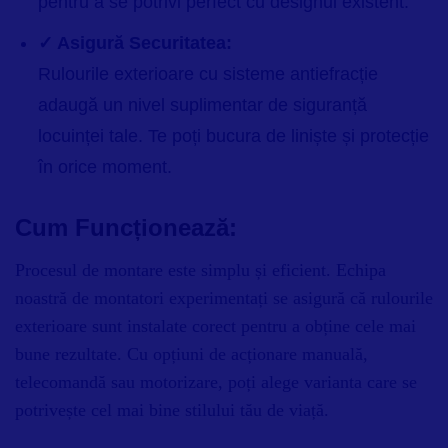
pentru a se potrivi perfect cu designul existent.
✓ Asigură Securitatea:
Rulourile exterioare cu sisteme antiefracție
adaugă un nivel suplimentar de siguranță
locuinței tale. Te poți bucura de liniște și protecție
în orice moment.
Cum Funcționează:
Procesul de montare este simplu și eficient. Echipa
noastră de montatori experimentați se asigură că rulourile
exterioare sunt instalate corect pentru a obține cele mai
bune rezultate. Cu opțiuni de acționare manuală,
telecomandă sau motorizare, poți alege varianta care se
potrivește cel mai bine stilului tău de viață.