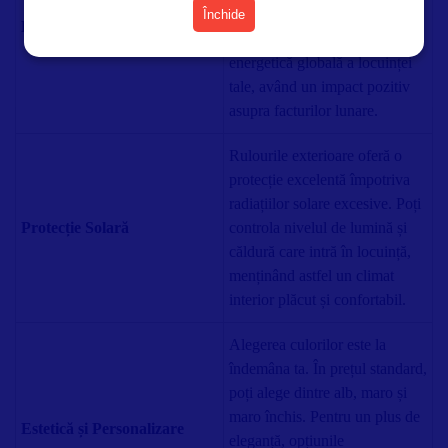
încălzirea și răcirea locuinței.
Închide
Eficiență Energetică
Acestea contribuie la eficiența
energetică globală a locuinței
tale, având un impact pozitiv
asupra facturilor lunare.
Rulourile exterioare oferă o
protecție excelentă împotriva
radiațiilor solare excesive. Poți
Protecție Solară
controla nivelul de lumină și
căldură care intră în locuință,
menținând astfel un climat
interior plăcut și confortabil.
Alegerea culorilor este la
îndemâna ta. În prețul standard,
poți alege dintre alb, maro și
maro închis. Pentru un plus de
Estetică și Personalizare
eleganță, opțiunile