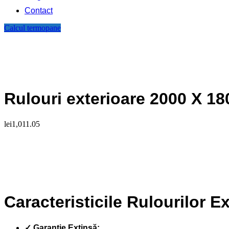
Contact
Calcul termopane
Rulouri exterioare 2000 X 18
lei
1,011.05
Caracteristicile Rulourilor E
✓ Garanție Extinsă: