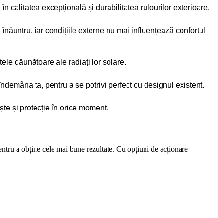
 calitatea excepțională și durabilitatea rulourilor exterioare.
înăuntru, iar condițiile externe nu mai influențează confortul
tele dăunătoare ale radiațiilor solare.
 îndemâna ta, pentru a se potrivi perfect cu designul existent.
ște și protecție în orice moment.
pentru a obține cele mai bune rezultate. Cu opțiuni de acționare