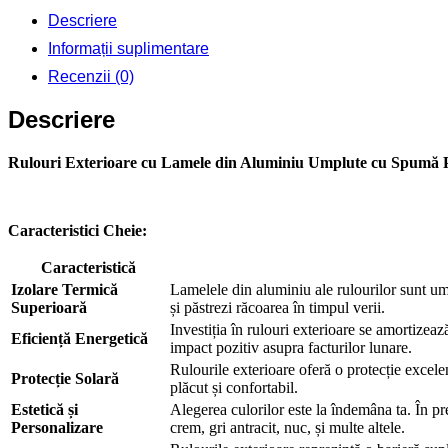
X
Descriere
1800
Informații suplimentare
Recenzii (0)
Descriere
Rulouri Exterioare cu Lamele din Aluminiu Umplute cu Spumă P
Caracteristici Cheie:
Caracteristică
Izolare Termică
Lamelele din aluminiu ale rulourilor sunt um
Superioară
și păstrezi răcoarea în timpul verii.
Investiția în rulouri exterioare se amortizeaz
Eficiență Energetică
impact pozitiv asupra facturilor lunare.
Rulourile exterioare oferă o protecție excelen
Protecție Solară
plăcut și confortabil.
Estetică și
Alegerea culorilor este la îndemâna ta. În pr
Personalizare
crem, gri antracit, nuc, și multe altele.