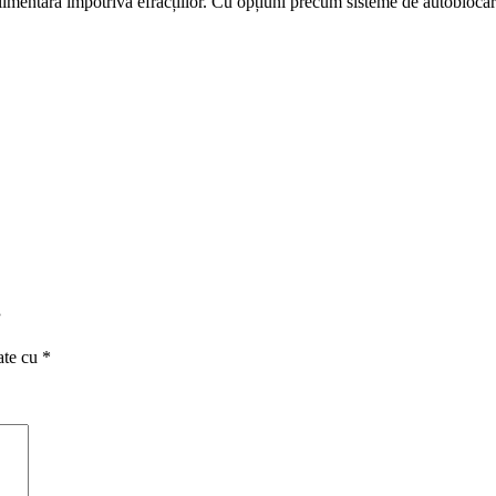
limentară împotriva efracțiilor. Cu opțiuni precum sisteme de autoblocare,
”
ate cu
*