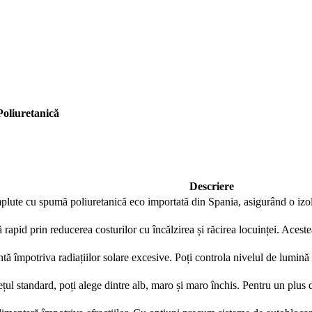
Contactează-ne rapid
Ne poți trimite un mesaj, sau poți lăsa numărul tău de telefon
pentru a fi contactat!
oliuretanică
📞 0750 492 008
📞 Telefon
💬 WhatsApp
✍️ Formular
Descriere
plute cu spumă poliuretanică eco importată din Spania, asigurând o izola
Închide
ă rapid prin reducerea costurilor cu încălzirea și răcirea locuinței. Acest
tă împotriva radiațiilor solare excesive. Poți controla nivelul de lumină ș
ețul standard, poți alege dintre alb, maro și maro închis. Pentru un plus