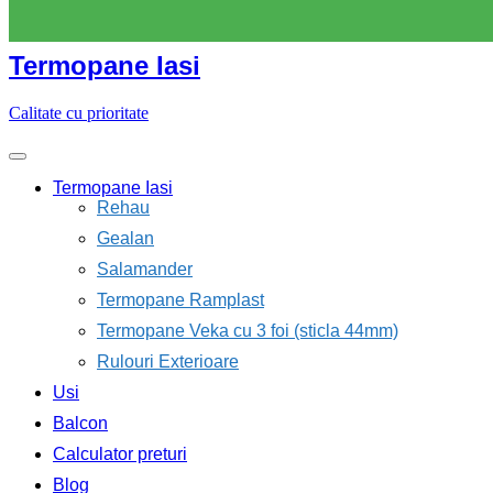
Skip
to
content
Termopane Iasi
Calitate cu prioritate
Termopane Iasi
Rehau
Gealan
Salamander
Termopane Ramplast
Termopane Veka cu 3 foi (sticla 44mm)
Rulouri Exterioare
Usi
Balcon
Calculator preturi
Blog