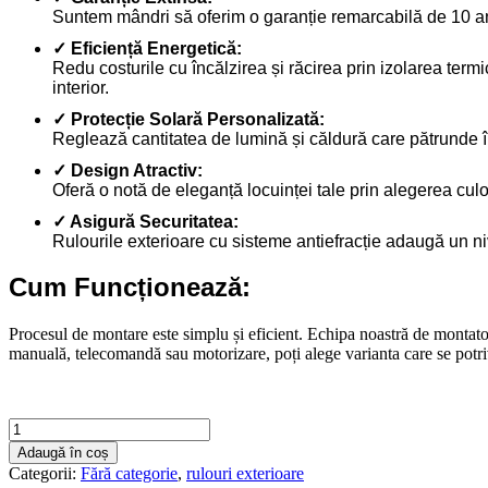
Suntem mândri să oferim o garanție remarcabilă de 10 ani 
✓ Eficiență Energetică:
Redu costurile cu încălzirea și răcirea prin izolarea ter
interior.
✓ Protecție Solară Personalizată:
Reglează cantitatea de lumină și căldură care pătrunde în l
✓ Design Atractiv:
Oferă o notă de eleganță locuinței tale prin alegerea culor
✓ Asigură Securitatea:
Rulourile exterioare cu sisteme antiefracție adaugă un niv
Cum Funcționează:
Procesul de montare este simplu și eficient. Echipa noastră de montator
manuală, telecomandă sau motorizare, poți alege varianta care se potrive
Cantitate
Rulouri
Adaugă în coș
exterioare
Categorii:
Fără categorie
,
rulouri exterioare
2000