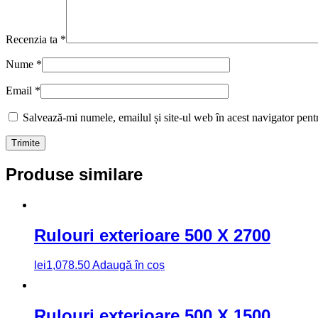
Recenzia ta
*
Nume
*
Email
*
Salvează-mi numele, emailul și site-ul web în acest navigator pent
Produse similare
Rulouri exterioare 500 X 2700
lei
1,078.50
Adaugă în coș
Rulouri exterioare 500 X 1500