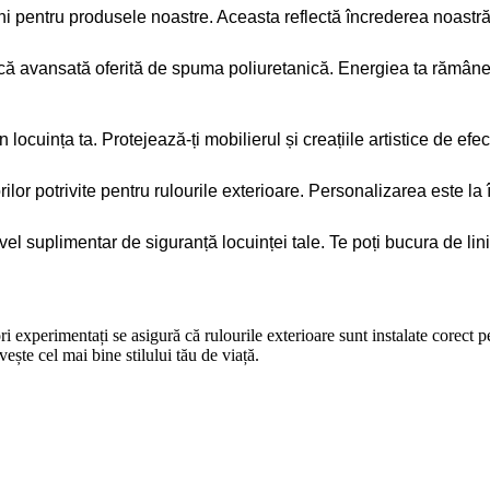
pentru produsele noastre. Aceasta reflectă încrederea noastră în
mică avansată oferită de spuma poliuretanică. Energiea ta rămâne 
ocuința ta. Protejează-ți mobilierul și creațiile artistice de efec
ilor potrivite pentru rulourile exterioare. Personalizarea este la
el suplimentar de siguranță locuinței tale. Te poți bucura de lini
i experimentați se asigură că rulourile exterioare sunt instalate corect 
ște cel mai bine stilului tău de viață.