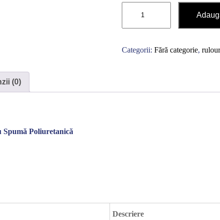
Cantitate
Adaugă
Rulouri
exterioare
2000
Categorii:
Fără categorie
,
rulour
X
500
ii (0)
Contactează-ne rapid
u Spumă Poliuretanică
Ne poți trimite un mesaj, sau poți lăsa numărul tău de
telefon pentru a fi contactat!
📞 0750 492 008
📞 Telefon
💬 WhatsApp
✍️ Formular
Descriere