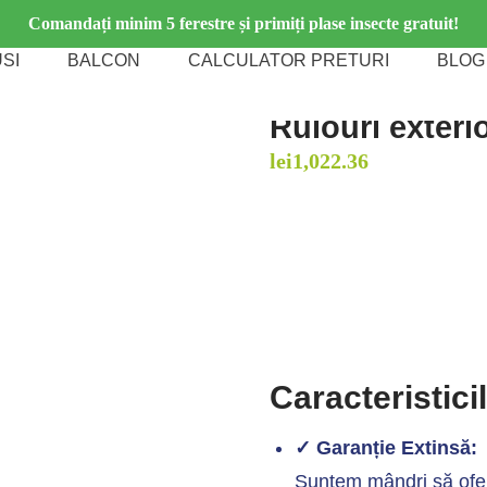
Comandați minim 5 ferestre și primiți plase insecte gratuit!
SI
BALCON
CALCULATOR PRETURI
BLOG
Rulouri exteri
lei
1,022.36
Caracteristici
✓ Garanție Extinsă:
Suntem mândri să ofer