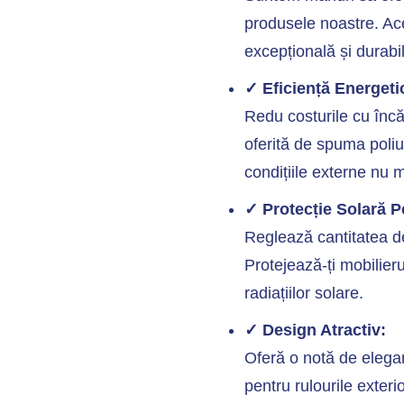
produsele noastre. Ace
excepțională și durabil
✓ Eficiență Energeti
Redu costurile cu încă
oferită de spuma poliu
condițiile externe nu m
✓ Protecție Solară P
Reglează cantitatea de
Protejează-ți mobilieru
radiațiilor solare.
✓ Design Atractiv:
Oferă o notă de eleganț
pentru rulourile exter