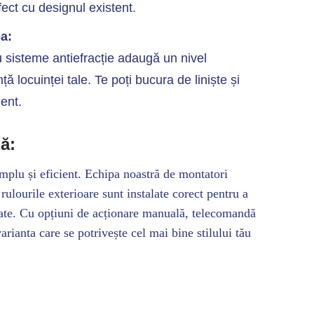
fect cu designul existent.
a:
u sisteme antiefracție adaugă un nivel
ă locuinței tale. Te poți bucura de liniște și
ent.
ă:
mplu și eficient. Echipa noastră de montatori
rulourile exterioare sunt instalate corect pentru a
tate. Cu opțiuni de acționare manuală, telecomandă
arianta care se potrivește cel mai bine stilului tău