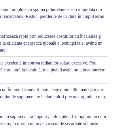
or sunt umplute cu spumă poliuretanică eco importată din
ă remarcabilă. Reduci pierderile de căldură în timpul iernii
amortizează rapid prin reducerea costurilor cu încălzirea și
e la eficiența energetică globală a locuinței tale, având un
are.
ie excelentă împotriva radiațiilor solare excesive. Poți
ă care intră în locuință, menținând astfel un climat interior
ta. În prețul standard, poți alege dintre alb, maro și maro
 opțiunile suplimentare includ culori precum argintiu, crem,
arieră suplimentară împotriva efracțiilor. Cu opțiuni precum
oare, îți oferim un nivel crescut de securitate și liniște