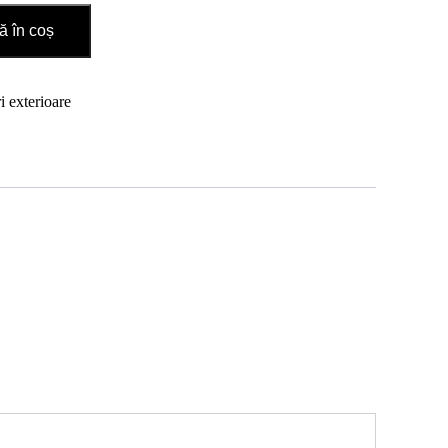
 în coș
i exterioare