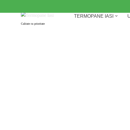
Skip
to
TERMOPANE IASI
U
content
Calitate cu prioritate