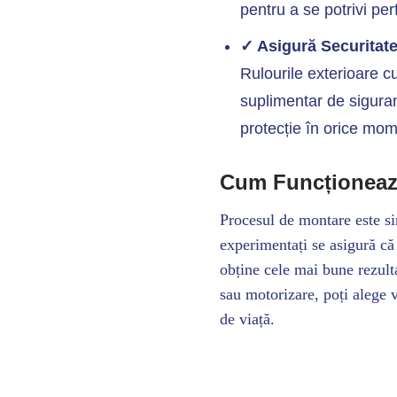
pentru a se potrivi per
✓ Asigură Securitate
Rulourile exterioare c
suplimentar de siguranț
protecție în orice mom
Cum Funcționeaz
Procesul de montare este si
experimentați se asigură că 
obține cele mai bune rezul
sau motorizare, poți alege v
de viață.