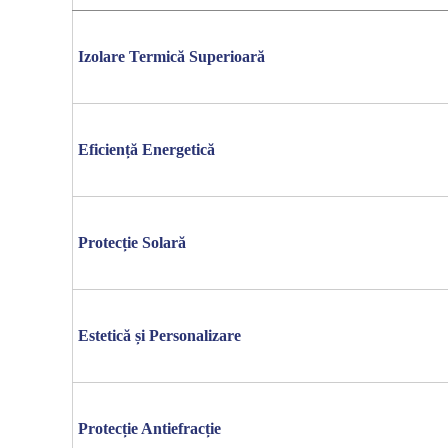
Izolare Termică Superioară
Eficiență Energetică
Protecție Solară
Estetică și Personalizare
Protecție Antiefracție