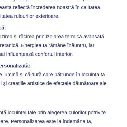
asta reflectă încrederea noastră în calitatea
itatea rulourilor exterioare.
că:
lzirea și răcirea prin izolarea termică avansată
retanică. Energiea ta rămâne înăuntru, iar
ai influențează confortul interior.
ersonalizată:
 lumină și căldură care pătrunde în locuința ta.
l și creațiile artistice de efectele dăunătoare ale
ă locuinței tale prin alegerea culorilor potrivite
ioare. Personalizarea este la îndemâna ta,