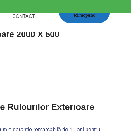
Calcul
termopane
CONTACT
oare 2000 X 500
le Rulourilor Exterioare
im o garanție remarcabilă de 10 ani pentru