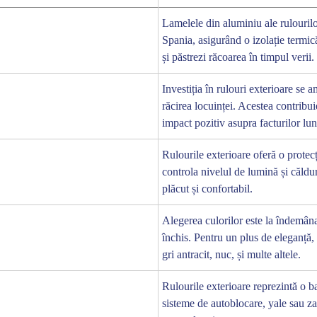
Lamelele din aluminiu ale rulouril
Închide
Spania, asigurând o izolație termic
și păstrezi răcoarea în timpul verii.
Investiția în rulouri exterioare se 
răcirea locuinței. Acestea contribui
impact pozitiv asupra facturilor lun
Rulourile exterioare oferă o protecț
controla nivelul de lumină și căldur
plăcut și confortabil.
Alegerea culorilor este la îndemâna 
închis. Pentru un plus de eleganță,
gri antracit, nuc, și multe altele.
Rulourile exterioare reprezintă o b
sisteme de autoblocare, yale sau zav