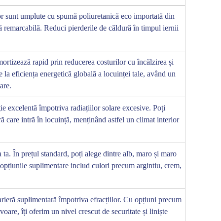
or sunt umplute cu spumă poliuretanică eco importată din
ă remarcabilă. Reduci pierderile de căldură în timpul iernii
amortizează rapid prin reducerea costurilor cu încălzirea și
e la eficiența energetică globală a locuinței tale, având un
are.
ie excelentă împotriva radiațiilor solare excesive. Poți
ă care intră în locuință, menținând astfel un climat interior
ta. În prețul standard, poți alege dintre alb, maro și maro
 opțiunile suplimentare includ culori precum argintiu, crem,
arieră suplimentară împotriva efracțiilor. Cu opțiuni precum
oare, îți oferim un nivel crescut de securitate și liniște