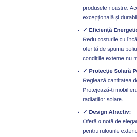
produsele noastre. Ace
excepțională și durabil
✓ Eficiență Energeti
Redu costurile cu încă
oferită de spuma poliu
condițiile externe nu m
✓ Protecție Solară P
Reglează cantitatea de
Protejează-ți mobilieru
radiațiilor solare.
✓ Design Atractiv:
Oferă o notă de eleganț
pentru rulourile exter