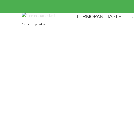
Skip
to
TERMOPANE IASI
U
content
Calitate cu prioritate