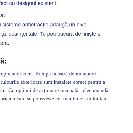
fect cu designul existent.
a:
u sisteme antiefracție adaugă un nivel
ă locuinței tale. Te poți bucura de liniște și
ent.
ă:
mplu și eficient. Echipa noastră de montatori
rulourile exterioare sunt instalate corect pentru a
tate. Cu opțiuni de acționare manuală, telecomandă
arianta care se potrivește cel mai bine stilului tău