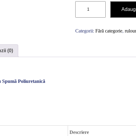
Cantitate
Adaugă
Rulouri
exterioare
500
Categorii:
Fără categorie
,
rulour
X
2600
ii (0)
Contactează-ne rapid
u Spumă Poliuretanică
Ne poți trimite un mesaj, sau poți lăsa numărul tău de
telefon pentru a fi contactat!
📞 0750 492 008
📞 Telefon
💬 WhatsApp
✍️ Formular
Descriere