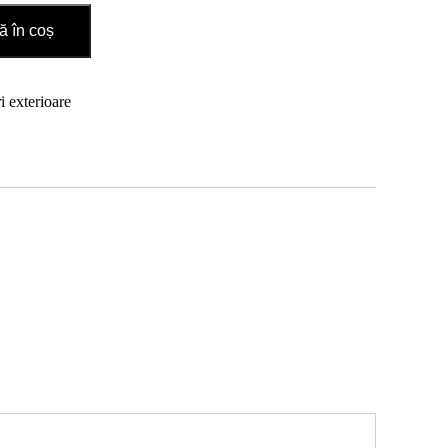
 în coș
i exterioare