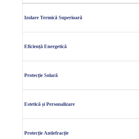
Izolare Termică Superioară
Eficiență Energetică
Protecție Solară
Estetică și Personalizare
Protecție Antiefracție