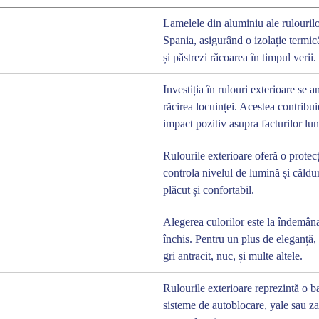
Lamelele din aluminiu ale rulouril
Închide
Spania, asigurând o izolație termic
și păstrezi răcoarea în timpul verii.
Investiția în rulouri exterioare se 
răcirea locuinței. Acestea contribui
impact pozitiv asupra facturilor lun
Rulourile exterioare oferă o protecț
controla nivelul de lumină și căldur
plăcut și confortabil.
Alegerea culorilor este la îndemâna 
închis. Pentru un plus de eleganță,
gri antracit, nuc, și multe altele.
Rulourile exterioare reprezintă o b
sisteme de autoblocare, yale sau zav