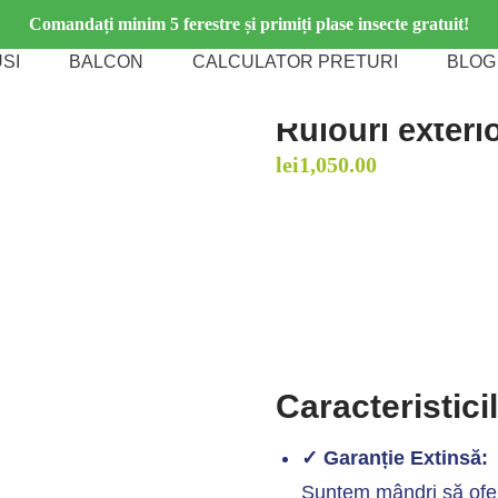
Comandați minim 5 ferestre și primiți plase insecte gratuit!
SI
BALCON
CALCULATOR PRETURI
BLOG
Rulouri exteri
lei
1,050.00
Caracteristici
✓ Garanție Extinsă:
Suntem mândri să ofer