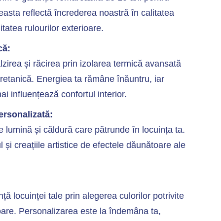
asta reflectă încrederea noastră în calitatea
itatea rulourilor exterioare.
că:
lzirea și răcirea prin izolarea termică avansată
retanică. Energiea ta rămâne înăuntru, iar
ai influențează confortul interior.
ersonalizată:
 lumină și căldură care pătrunde în locuința ta.
l și creațiile artistice de efectele dăunătoare ale
ă locuinței tale prin alegerea culorilor potrivite
ioare. Personalizarea este la îndemâna ta,