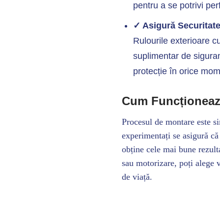
pentru a se potrivi per
✓ Asigură Securitate
Rulourile exterioare c
suplimentar de siguranț
protecție în orice mom
Cum Funcționeaz
Procesul de montare este si
experimentați se asigură că 
obține cele mai bune rezul
sau motorizare, poți alege v
de viață.