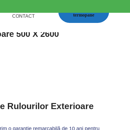
Calcul
termopane
CONTACT
oare 500 X 2600
le Rulourilor Exterioare
im o garanție remarcabilă de 10 ani pentru