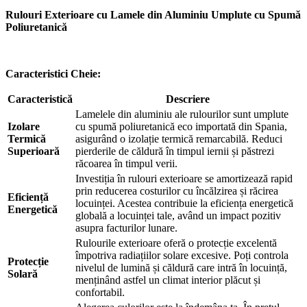
pentru a fi contactat!
Rulouri Exterioare cu Lamele din Aluminiu Umplute cu Spumă
Poliuretanică
📞 0750 492 008
📞 Telefon
💬 WhatsApp
✍️ Formular
Caracteristici Cheie:
Caracteristică
Descriere
Lamelele din aluminiu ale rulourilor sunt umplute
Izolare
cu spumă poliuretanică eco importată din Spania,
Închide
Termică
asigurând o izolație termică remarcabilă. Reduci
Superioară
pierderile de căldură în timpul iernii și păstrezi
răcoarea în timpul verii.
Investiția în rulouri exterioare se amortizează rapid
prin reducerea costurilor cu încălzirea și răcirea
Eficiență
locuinței. Acestea contribuie la eficiența energetică
Energetică
globală a locuinței tale, având un impact pozitiv
asupra facturilor lunare.
Rulourile exterioare oferă o protecție excelentă
împotriva radiațiilor solare excesive. Poți controla
Protecție
nivelul de lumină și căldură care intră în locuință,
Solară
menținând astfel un climat interior plăcut și
confortabil.