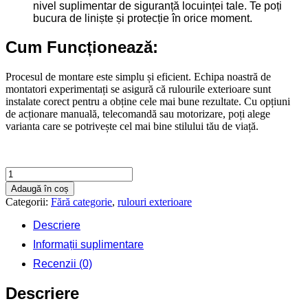
nivel suplimentar de siguranță locuinței tale. Te poți
bucura de liniște și protecție în orice moment.
Cum Funcționează:
Procesul de montare este simplu și eficient. Echipa noastră de
montatori experimentați se asigură că rulourile exterioare sunt
instalate corect pentru a obține cele mai bune rezultate. Cu opțiuni
de acționare manuală, telecomandă sau motorizare, poți alege
varianta care se potrivește cel mai bine stilului tău de viață.
Cantitate
Rulouri
Adaugă în coș
exterioare
Categorii:
Fără categorie
,
rulouri exterioare
500
X
Descriere
600
Informații suplimentare
Recenzii (0)
Contactează-ne rapid
Descriere
Ne poți trimite un mesaj, sau poți lăsa numărul tău de telefon