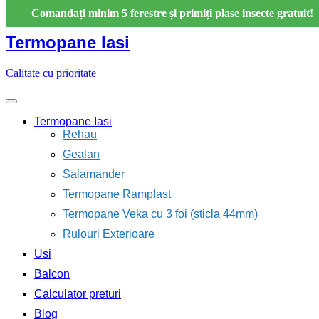
Skip
Comandați minim 5 ferestre și primiți plase insecte gratuit!
to
content
Termopane Iasi
Calitate cu prioritate
Termopane Iasi
Rehau
Gealan
Salamander
Termopane Ramplast
Termopane Veka cu 3 foi (sticla 44mm)
Rulouri Exterioare
Usi
Balcon
Calculator preturi
Blog