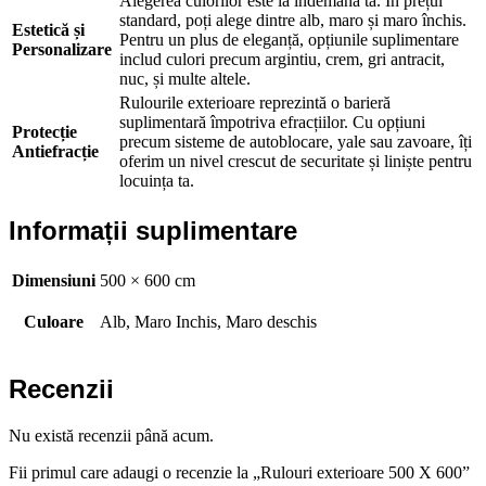
Alegerea culorilor este la îndemâna ta. În prețul
standard, poți alege dintre alb, maro și maro închis.
Estetică și
Pentru un plus de eleganță, opțiunile suplimentare
Personalizare
includ culori precum argintiu, crem, gri antracit,
nuc, și multe altele.
Rulourile exterioare reprezintă o barieră
suplimentară împotriva efracțiilor. Cu opțiuni
Protecție
precum sisteme de autoblocare, yale sau zavoare, îți
Antiefracție
oferim un nivel crescut de securitate și liniște pentru
locuința ta.
Informații suplimentare
Dimensiuni
500 × 600 cm
Culoare
Alb, Maro Inchis, Maro deschis
Recenzii
Nu există recenzii până acum.
Fii primul care adaugi o recenzie la „Rulouri exterioare 500 X 600”