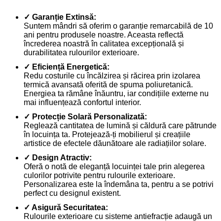
✓ Garanție Extinsă:
Suntem mândri să oferim o garanție remarcabilă de 10
ani pentru produsele noastre. Aceasta reflectă
încrederea noastră în calitatea excepțională și
durabilitatea rulourilor exterioare.
✓ Eficiență Energetică:
Redu costurile cu încălzirea și răcirea prin izolarea
termică avansată oferită de spuma poliuretanică.
Energiea ta rămâne înăuntru, iar condițiile externe nu
mai influențează confortul interior.
✓ Protecție Solară Personalizată:
Reglează cantitatea de lumină și căldură care pătrunde
în locuința ta. Protejează-ți mobilierul și creațiile
artistice de efectele dăunătoare ale radiațiilor solare.
✓ Design Atractiv:
Oferă o notă de eleganță locuinței tale prin alegerea
culorilor potrivite pentru rulourile exterioare.
Personalizarea este la îndemâna ta, pentru a se potrivi
perfect cu designul existent.
✓ Asigură Securitatea:
Rulourile exterioare cu sisteme antiefracție adaugă un