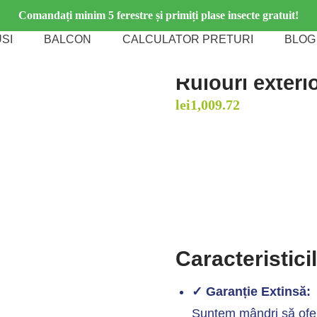
Comandați minim 5 ferestre și primiți plase insecte gratuit!
SI
BALCON
CALCULATOR PRETURI
BLOG
Rulouri exteri
lei
1,009.72
Caracteristici
✓ Garanție Extinsă:
Suntem mândri să ofer