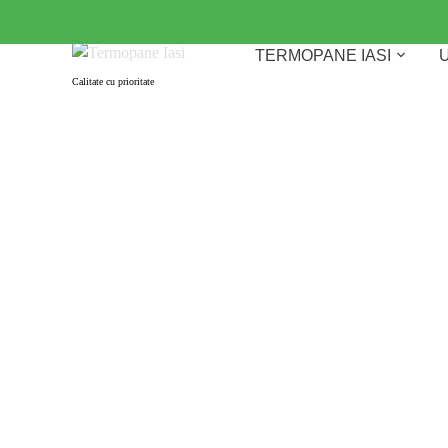
Skip
to
TERMOPANE IASI
U
content
Calitate cu prioritate