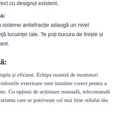
fect cu designul existent.
a:
u sisteme antiefracție adaugă un nivel
ă locuinței tale. Te poți bucura de liniște și
ent.
ă:
mplu și eficient. Echipa noastră de montatori
rulourile exterioare sunt instalate corect pentru a
tate. Cu opțiuni de acționare manuală, telecomandă
arianta care se potrivește cel mai bine stilului tău