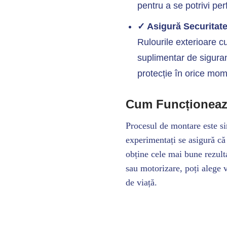
pentru a se potrivi per
✓ Asigură Securitate
Rulourile exterioare c
suplimentar de siguranț
protecție în orice mom
Cum Funcționeaz
Procesul de montare este si
experimentați se asigură că 
obține cele mai bune rezul
sau motorizare, poți alege v
de viață.