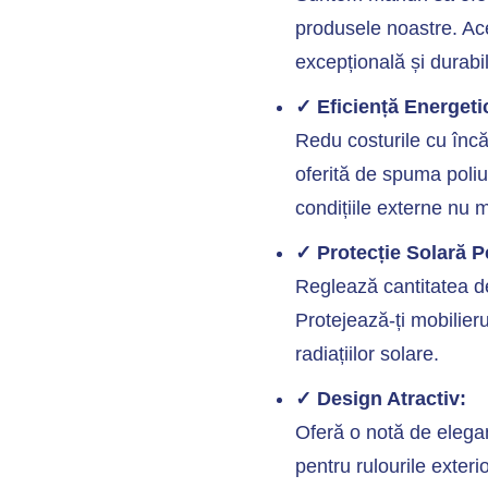
produsele noastre. Ace
excepțională și durabil
✓ Eficiență Energeti
Redu costurile cu încă
oferită de spuma poliu
condițiile externe nu m
✓ Protecție Solară P
Reglează cantitatea de
Protejează-ți mobilieru
radiațiilor solare.
✓ Design Atractiv:
Oferă o notă de eleganț
pentru rulourile exter