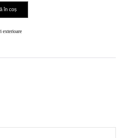
 în coș
i exterioare