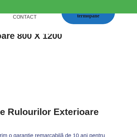
Calcul
termopane
CONTACT
oare 800 X 1200
le Rulourilor Exterioare
im o garanție remarcabilă de 10 ani pentru