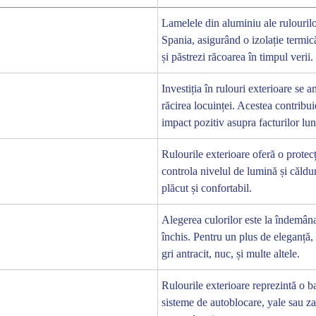
Lamelele din aluminiu ale rulouril
Închide
Spania, asigurând o izolație termic
și păstrezi răcoarea în timpul verii.
Investiția în rulouri exterioare se 
răcirea locuinței. Acestea contribui
impact pozitiv asupra facturilor lun
Rulourile exterioare oferă o protecț
controla nivelul de lumină și căldur
plăcut și confortabil.
Alegerea culorilor este la îndemâna 
închis. Pentru un plus de eleganță,
gri antracit, nuc, și multe altele.
Rulourile exterioare reprezintă o b
sisteme de autoblocare, yale sau zav