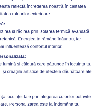
asta reflectă încrederea noastră în calitatea
itatea rulourilor exterioare.
că:
lzirea și răcirea prin izolarea termică avansată
retanică. Energiea ta rămâne înăuntru, iar
ai influențează confortul interior.
ersonalizată:
 lumină și căldură care pătrunde în locuința ta.
l și creațiile artistice de efectele dăunătoare ale
ă locuinței tale prin alegerea culorilor potrivite
ioare. Personalizarea este la îndemâna ta,