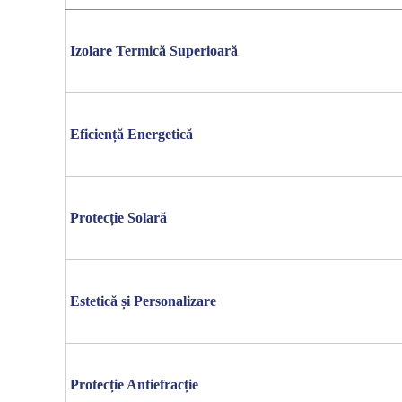
Izolare Termică Superioară
Eficiență Energetică
Protecție Solară
Estetică și Personalizare
Protecție Antiefracție