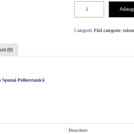
Cantitate
Adaugă
Rulouri
exterioare
800
Categorii:
Fără categorie
,
rulour
X
1200
ii (0)
Contactează-ne rapid
u Spumă Poliuretanică
Ne poți trimite un mesaj, sau poți lăsa numărul tău de
telefon pentru a fi contactat!
📞 0750 492 008
📞 Telefon
💬 WhatsApp
✍️ Formular
Descriere