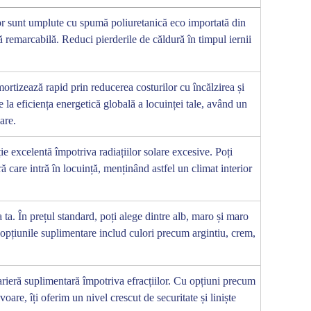
or sunt umplute cu spumă poliuretanică eco importată din
ă remarcabilă. Reduci pierderile de căldură în timpul iernii
amortizează rapid prin reducerea costurilor cu încălzirea și
e la eficiența energetică globală a locuinței tale, având un
are.
ie excelentă împotriva radiațiilor solare excesive. Poți
ă care intră în locuință, menținând astfel un climat interior
ta. În prețul standard, poți alege dintre alb, maro și maro
 opțiunile suplimentare includ culori precum argintiu, crem,
arieră suplimentară împotriva efracțiilor. Cu opțiuni precum
oare, îți oferim un nivel crescut de securitate și liniște