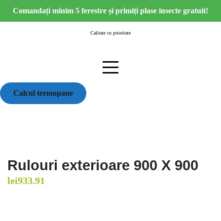
Skip
Comandați minim 5 ferestre și primiți plase insecte gratuit!
to
content
Calitate cu prioritate
Calcul termopane
Rulouri exterioare 900 X 900
lei
933.91