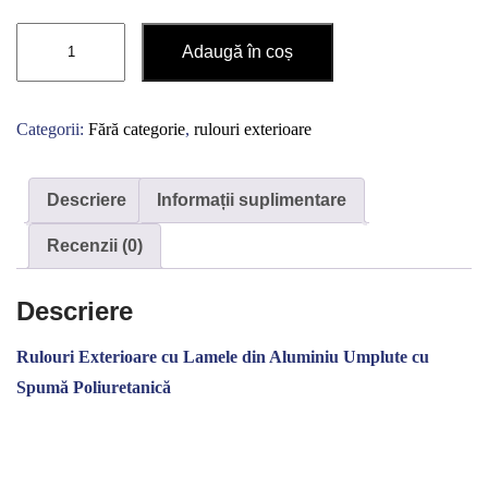
Cantitate
Adaugă în coș
Rulouri
exterioare
900
Categorii:
Fără categorie
,
rulouri exterioare
X
900
Descriere
Informații suplimentare
Recenzii (0)
Descriere
Rulouri Exterioare cu Lamele din Aluminiu Umplute cu
Spumă Poliuretanică