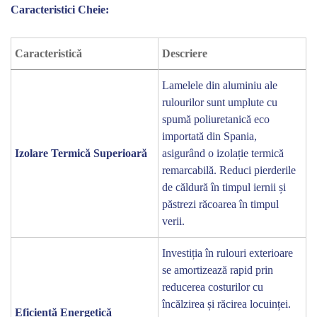
Caracteristici Cheie:
Caracteristică
Descriere
Lamelele din aluminiu ale
rulourilor sunt umplute cu
spumă poliuretanică eco
importată din Spania,
Contactează-ne rapid
Izolare Termică Superioară
asigurând o izolație termică
remarcabilă. Reduci pierderile
Ne poți trimite un mesaj, sau poți lăsa numărul tău de
de căldură în timpul iernii și
telefon pentru a fi contactat!
păstrezi răcoarea în timpul
📞 0750 492 008
verii.
Investiția în rulouri exterioare
📞 Telefon
💬 WhatsApp
✍️ Formular
se amortizează rapid prin
reducerea costurilor cu
încălzirea și răcirea locuinței.
Eficiență Energetică
Închide