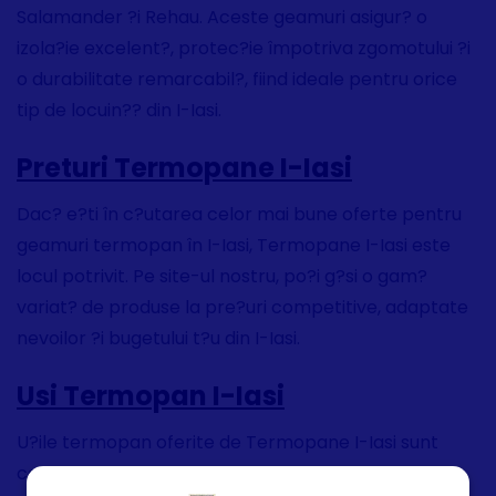
Salamander ?i Rehau. Aceste geamuri asigur? o
izola?ie excelent?, protec?ie împotriva zgomotului ?i
o durabilitate remarcabil?, fiind ideale pentru orice
tip de locuin?? din I-Iasi.
Preturi Termopane I-Iasi
Dac? e?ti în c?utarea celor mai bune oferte pentru
geamuri termopan în I-Iasi, Termopane I-Iasi este
locul potrivit. Pe site-ul nostru, po?i g?si o gam?
variat? de produse la pre?uri competitive, adaptate
nevoilor ?i bugetului t?u din I-Iasi.
Usi Termopan I-Iasi
U?ile termopan oferite de Termopane I-Iasi sunt
concepute pentru a oferi securitate, eficien??