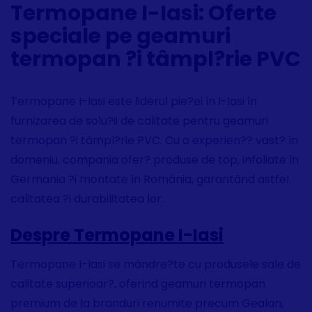
Termopane I-Iasi: Oferte
speciale pe geamuri
termopan ?i tâmpl?rie PVC
Termopane I-Iasi este liderul pie?ei în I-Iasi în
furnizarea de solu?ii de calitate pentru geamuri
termopan ?i tâmpl?rie PVC. Cu o experien?? vast? în
domeniu, compania ofer? produse de top, infoliate în
Germania ?i montate în România, garantând astfel
calitatea ?i durabilitatea lor.
Despre Termopane I-Iasi
Termopane I-Iasi se mândre?te cu produsele sale de
calitate superioar?, oferind geamuri termopan
premium de la branduri renumite precum Gealan,