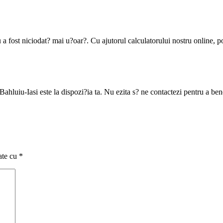
a fost niciodat? mai u?oar?. Cu ajutorul calculatorului nostru online, po
ahluiu-Iasi este la dispozi?ia ta. Nu ezita s? ne contactezi pentru a bene
ate cu
*