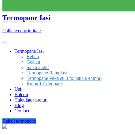
Skip
to
content
Termopane Iasi
Calitate cu prioritate
Termopane Iasi
Rehau
Gealan
Salamander
Termopane Ramplast
Termopane Veka cu 3 foi (sticla 44mm)
Rulouri Exterioare
Usi
Balcon
Calculator preturi
Blog
Contact
Calcul termopane