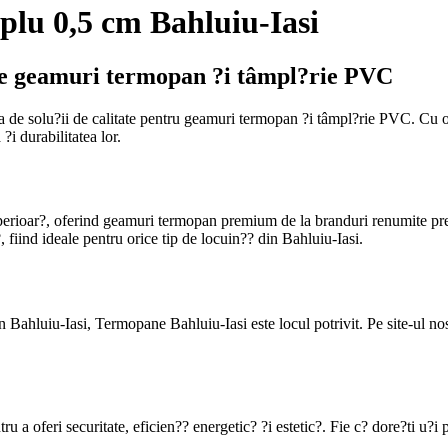
lu 0,5 cm Bahluiu-Iasi
pe geamuri termopan ?i tâmpl?rie PVC
rea de solu?ii de calitate pentru geamuri termopan ?i tâmpl?rie PVC. Cu
?i durabilitatea lor.
uperioar?, oferind geamuri termopan premium de la branduri renumite p
 fiind ideale pentru orice tip de locuin?? din Bahluiu-Iasi.
 Bahluiu-Iasi, Termopane Bahluiu-Iasi este locul potrivit. Pe site-ul nos
 oferi securitate, eficien?? energetic? ?i estetic?. Fie c? dore?ti u?i pe