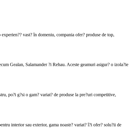
 o experien?? vast? în domeniu, compania ofer? produse de top,
recum Gealan, Salamander ?i Rehau. Aceste geamuri asigur? o izola?ie
tru, po?i g?si o gam? variat? de produse la pre?uri competitive,
ntru interior sau exterior, gama noastr? variat? î?i ofer? solu?ii de