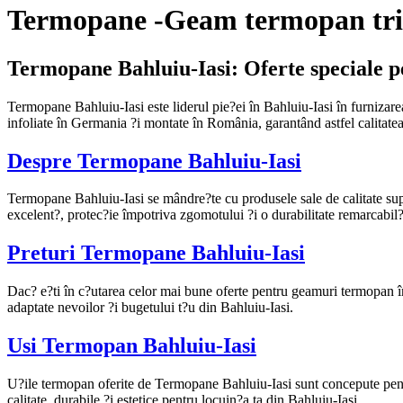
Termopane -Geam termopan trip
Termopane Bahluiu-Iasi: Oferte speciale 
Termopane Bahluiu-Iasi este liderul pie?ei în Bahluiu-Iasi în furniza
infoliate în Germania ?i montate în România, garantând astfel calitatea 
Despre Termopane Bahluiu-Iasi
Termopane Bahluiu-Iasi se mândre?te cu produsele sale de calitate s
excelent?, protec?ie împotriva zgomotului ?i o durabilitate remarcabil?,
Preturi Termopane Bahluiu-Iasi
Dac? e?ti în c?utarea celor mai bune oferte pentru geamuri termopan în
adaptate nevoilor ?i bugetului t?u din Bahluiu-Iasi.
Usi Termopan Bahluiu-Iasi
U?ile termopan oferite de Termopane Bahluiu-Iasi sunt concepute pentru a
calitate, durabile ?i estetice pentru locuin?a ta din Bahluiu-Iasi.