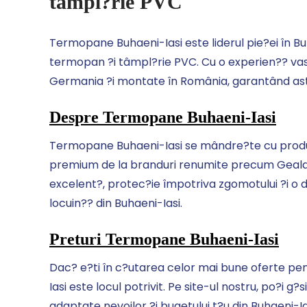
tâmpl?rie PVC
Termopane Buhaeni-Iasi este liderul pie?ei în Buh
termopan ?i tâmpl?rie PVC. Cu o experien?? vast
Germania ?i montate în România, garantând astfel
Despre Termopane Buhaeni-Iasi
Termopane Buhaeni-Iasi se mândre?te cu produs
premium de la branduri renumite precum Gealan
excelent?, protec?ie împotriva zgomotului ?i o du
locuin?? din Buhaeni-Iasi.
Preturi Termopane Buhaeni-Iasi
Dac? e?ti în c?utarea celor mai bune oferte p
Iasi este locul potrivit. Pe site-ul nostru, po?i 
adaptate nevoilor ?i bugetului t?u din Buhaeni-Ia