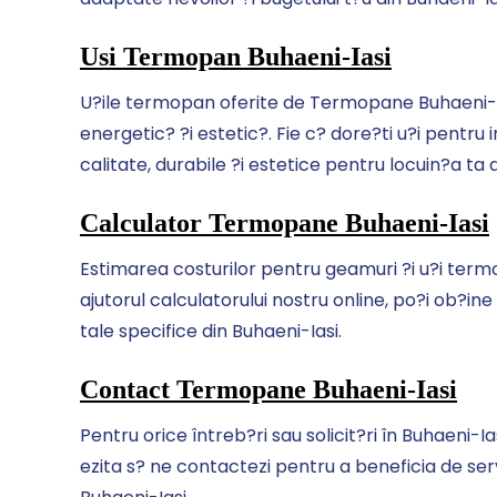
Usi Termopan Buhaeni-Iasi
U?ile termopan oferite de Termopane Buhaeni-Ia
energetic? ?i estetic?. Fie c? dore?ti u?i pentru i
calitate, durabile ?i estetice pentru locuin?a ta 
Calculator Termopane Buhaeni-Iasi
Estimarea costurilor pentru geamuri ?i u?i termo
ajutorul calculatorului nostru online, po?i ob?ine
tale specifice din Buhaeni-Iasi.
Contact Termopane Buhaeni-Iasi
Pentru orice întreb?ri sau solicit?ri în Buhaeni-
ezita s? ne contactezi pentru a beneficia de serv