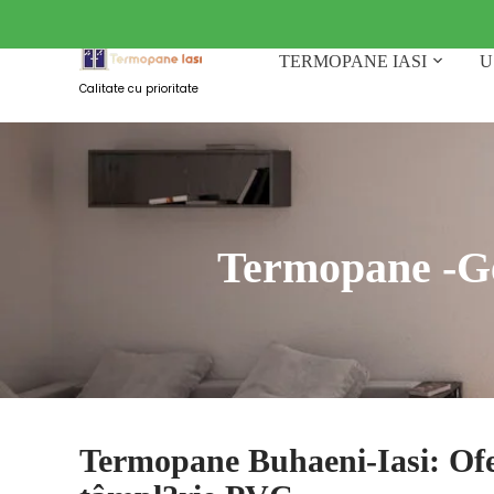
Skip
to
content
TERMOPANE IASI
U
Calitate cu prioritate
Termopane -Ge
Termopane Buhaeni-Iasi: Ofe