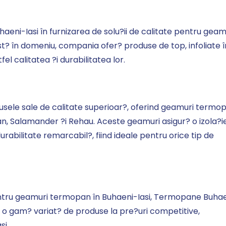
aeni-Iasi în furnizarea de solu?ii de calitate pentru geam
? în domeniu, compania ofer? produse de top, infoliate î
 calitatea ?i durabilitatea lor.
ele sale de calitate superioar?, oferind geamuri termo
, Salamander ?i Rehau. Aceste geamuri asigur? o izola?i
rabilitate remarcabil?, fiind ideale pentru orice tip de
entru geamuri termopan în Buhaeni-Iasi, Termopane Buha
g?si o gam? variat? de produse la pre?uri competitive,
si.