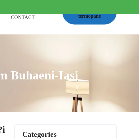
Calcul
termopane
CONTACT
m Buhaeni-Iasi
?i
Categories