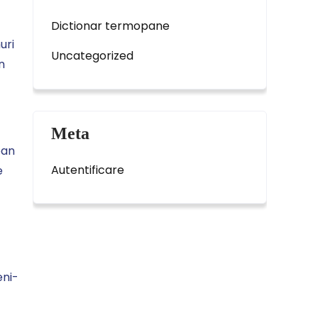
Dictionar termopane
uri
Uncategorized
n
Meta
pan
Autentificare
e
eni-