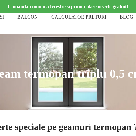
Comandați minim 5 ferestre și primiți plase insecte gratuit!
SI
BALCON
CALCULATOR PRETURI
BLOG
am termopan triplu 0,5 c
rte speciale pe geamuri termopan 