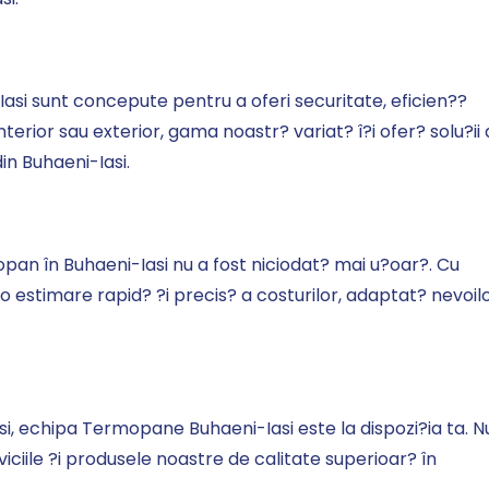
Contactează-ne rapid
Ne poți trimite un mesaj, sau poți lăsa numărul
si sunt concepute pentru a oferi securitate, eficien??
tău de telefon pentru a fi contactat!
nterior sau exterior, gama noastr? variat? î?i ofer? solu?ii
📞 0750 492 008
din Buhaeni-Iasi.
📞 Telefon
💬 WhatsApp
✍️ Formular
pan în Buhaeni-Iasi nu a fost niciodat? mai u?oar?. Cu
 o estimare rapid? ?i precis? a costurilor, adaptat? nevoil
Închide
Iasi, echipa Termopane Buhaeni-Iasi este la dispozi?ia ta. N
iciile ?i produsele noastre de calitate superioar? în