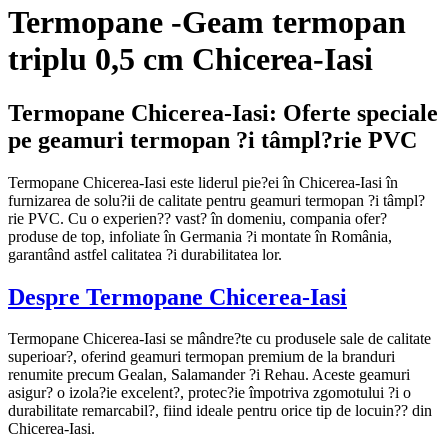
Termopane -Geam termopan
triplu 0,5 cm Chicerea-Iasi
Termopane Chicerea-Iasi: Oferte speciale
pe geamuri termopan ?i tâmpl?rie PVC
Termopane Chicerea-Iasi este liderul pie?ei în Chicerea-Iasi în
furnizarea de solu?ii de calitate pentru geamuri termopan ?i tâmpl?
rie PVC. Cu o experien?? vast? în domeniu, compania ofer?
produse de top, infoliate în Germania ?i montate în România,
garantând astfel calitatea ?i durabilitatea lor.
Despre Termopane Chicerea-Iasi
Termopane Chicerea-Iasi se mândre?te cu produsele sale de calitate
superioar?, oferind geamuri termopan premium de la branduri
renumite precum Gealan, Salamander ?i Rehau. Aceste geamuri
asigur? o izola?ie excelent?, protec?ie împotriva zgomotului ?i o
durabilitate remarcabil?, fiind ideale pentru orice tip de locuin?? din
Chicerea-Iasi.