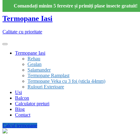
Skip
Comandați minim 5 ferestre și primiți plase insecte gratuit!
to
content
Termopane Iasi
Calitate cu prioritate
Termopane Iasi
Rehau
Gealan
Salamander
Termopane Ramplast
Termopane Veka cu 3 foi (sticla 44mm)
Rulouri Exterioare
Usi
Balcon
Calculator preturi
Blog
Contact
Calcul termopane