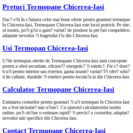
Preturi Termopane Chicerea-Iasi
Dac? e?ti în c?utarea celor mai bune oferte pentru geamuri termopan
în Chicerea-Iasi, Termopane Chicerea-Iasi este locul potrivit. Pe site-
ul nostru, po?i g?si o gam? variat? de produse la pre?uri competitive,
adaptate nevoilor ?i bugetului t?u din Chicerea-Iasi.
Usi Termopan Chicerea-Iasi
U?ile termopan oferite de Termopane Chicerea-Iasi sunt concepute
pentru a oferi securitate, eficien?? energetic? ?i estetic?. Fie c? dore?
ti u?i pentru interior sau exterior, gama noastr? variat? î?i ofer? solu?
ii de calitate, durabile ?i estetice pentru locuin?a ta din Chicerea-Iasi.
Calculator Termopane Chicerea-Iasi
Estimarea costurilor pentru geamuri ?i u?i termopan în Chicerea-Iasi
nu a fost niciodat? mai u?oar?. Cu ajutorul calculatorului nostru
online, po?i ob?ine o estimare rapid? ?i precis? a costurilor, adaptat?
nevoilor tale specifice din Chicerea-Iasi.
Contact Termopane Chicerea-Iasi