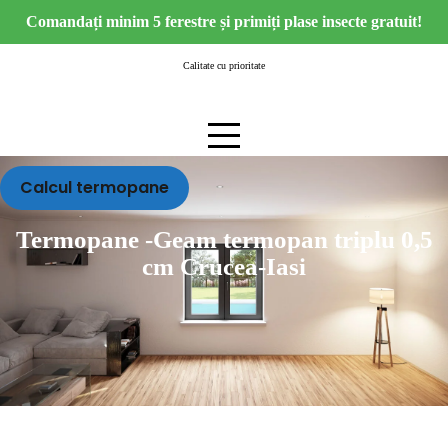
Skip
Comandați minim 5 ferestre și primiți plase insecte gratuit!
to
content
Calitate cu prioritate
Calcul termopane
Termopane -Geam termopan triplu 0,5
cm Crucea-Iasi