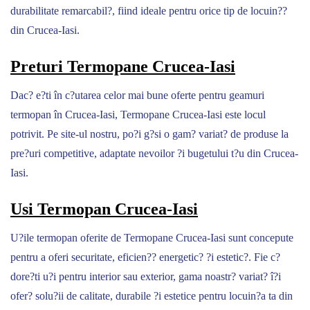
durabilitate remarcabil?, fiind ideale pentru orice tip de locuin??
din Crucea-Iasi.
Preturi Termopane Crucea-Iasi
Dac? e?ti în c?utarea celor mai bune oferte pentru geamuri
termopan în Crucea-Iasi, Termopane Crucea-Iasi este locul
potrivit. Pe site-ul nostru, po?i g?si o gam? variat? de produse la
pre?uri competitive, adaptate nevoilor ?i bugetului t?u din Crucea-
Iasi.
Usi Termopan Crucea-Iasi
U?ile termopan oferite de Termopane Crucea-Iasi sunt concepute
pentru a oferi securitate, eficien?? energetic? ?i estetic?. Fie c?
dore?ti u?i pentru interior sau exterior, gama noastr? variat? î?i
ofer? solu?ii de calitate, durabile ?i estetice pentru locuin?a ta din