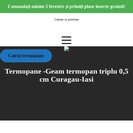
Skip
Comandați minim 5 ferestre și primiți plase insecte gratuit!
to
content
Calitate cu prioritate
Calcul termopane
Termopane -Geam termopan triplu 0,5
cm Curagau-Iasi