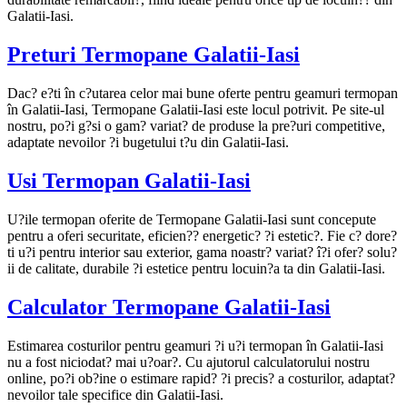
Galatii-Iasi.
Preturi Termopane Galatii-Iasi
Dac? e?ti în c?utarea celor mai bune oferte pentru geamuri termopan
în Galatii-Iasi, Termopane Galatii-Iasi este locul potrivit. Pe site-ul
nostru, po?i g?si o gam? variat? de produse la pre?uri competitive,
adaptate nevoilor ?i bugetului t?u din Galatii-Iasi.
Usi Termopan Galatii-Iasi
U?ile termopan oferite de Termopane Galatii-Iasi sunt concepute
pentru a oferi securitate, eficien?? energetic? ?i estetic?. Fie c? dore?
ti u?i pentru interior sau exterior, gama noastr? variat? î?i ofer? solu?
ii de calitate, durabile ?i estetice pentru locuin?a ta din Galatii-Iasi.
Calculator Termopane Galatii-Iasi
Estimarea costurilor pentru geamuri ?i u?i termopan în Galatii-Iasi
nu a fost niciodat? mai u?oar?. Cu ajutorul calculatorului nostru
online, po?i ob?ine o estimare rapid? ?i precis? a costurilor, adaptat?
nevoilor tale specifice din Galatii-Iasi.