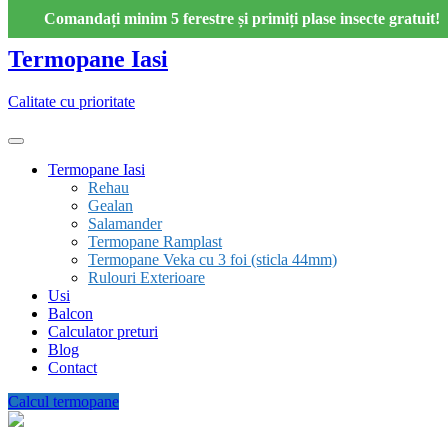
Skip
Comandați minim 5 ferestre și primiți plase insecte gratuit!
to
content
Termopane Iasi
Calitate cu prioritate
Termopane Iasi
Rehau
Gealan
Salamander
Termopane Ramplast
Termopane Veka cu 3 foi (sticla 44mm)
Rulouri Exterioare
Usi
Balcon
Calculator preturi
Blog
Contact
Calcul termopane