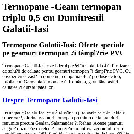
Termopane -Geam termopan
triplu 0,5 cm Dumitrestii
Galatii-Iasi
Termopane Galatii-Iasi: Oferte speciale
pe geamuri termopan ?i tâmpl?rie PVC
Termopane Galatii-Iasi este liderul pie?ei în Galatii-Iasi în furnizarea
de solu?ii de calitate pentru geamuri termopan ?i tâmpl?rie PVC. Cu
o experien?? vast? în domeniu, compania ofer? produse de top,
infoliate în Germania ?i montate în România, garantând astfel
calitatea ?i durabilitatea lor.
Despre Termopane Galatii-Iasi
Termopane Galatii-Iasi se mândre?te cu produsele sale de calitate
superioar?, oferind geamuri termopan premium de la branduri
renumite precum Gealan, Salamander ?i Rehau. Aceste geamuri
asigur? o izola?ie excelent?, protec?ie împotriva zgomotului ?i o
durabilitate remarcabil?, fiind ideale pentru orice tip de locuin?? din