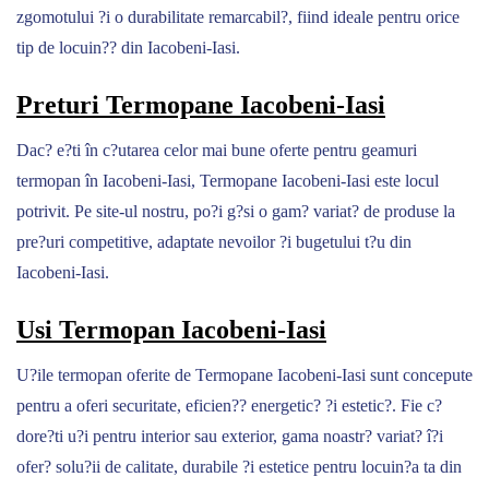
zgomotului ?i o durabilitate remarcabil?, fiind ideale pentru orice
tip de locuin?? din Iacobeni-Iasi.
Preturi Termopane Iacobeni-Iasi
Dac? e?ti în c?utarea celor mai bune oferte pentru geamuri
termopan în Iacobeni-Iasi, Termopane Iacobeni-Iasi este locul
potrivit. Pe site-ul nostru, po?i g?si o gam? variat? de produse la
pre?uri competitive, adaptate nevoilor ?i bugetului t?u din
Iacobeni-Iasi.
Usi Termopan Iacobeni-Iasi
U?ile termopan oferite de Termopane Iacobeni-Iasi sunt concepute
pentru a oferi securitate, eficien?? energetic? ?i estetic?. Fie c?
dore?ti u?i pentru interior sau exterior, gama noastr? variat? î?i
ofer? solu?ii de calitate, durabile ?i estetice pentru locuin?a ta din