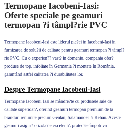
Termopane Iacobeni-Iasi:
Oferte speciale pe geamuri
termopan ?i tâmpl?rie PVC
Termopane Iacobeni-Iasi este liderul pie?ei în Iacobeni-Iasi în
furnizarea de solu?ii de calitate pentru geamuri termopan ?i tâmpl?
rie PVC. Cu o experien?? vast? în domeniu, compania ofer?
produse de top, infoliate în Germania ?i montate în România,
garantând astfel calitatea ?i durabilitatea lor.
Despre Termopane Iacobeni-Iasi
Termopane Iacobeni-Iasi se mândre?te cu produsele sale de
calitate superioar?, oferind geamuri termopan premium de la
branduri renumite precum Gealan, Salamander ?i Rehau. Aceste
geamuri asigur? o izola?ie excelent?, protec?ie împotriva