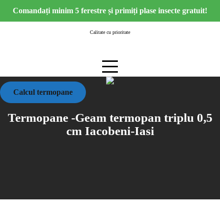
Skip
Comandați minim 5 ferestre și primiți plase insecte gratuit!
to
content
Calitate cu prioritate
Calcul termopane
Termopane -Geam termopan triplu 0,5
cm Iacobeni-Iasi