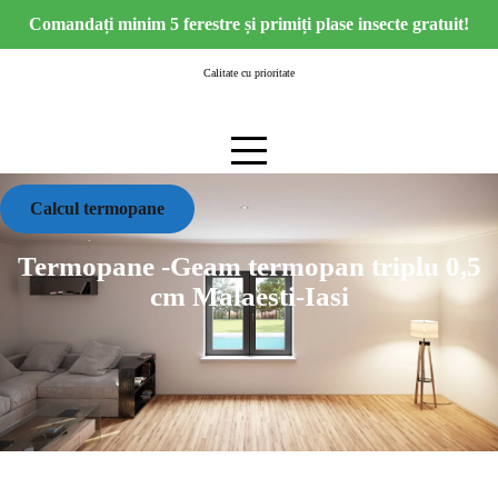
Skip
Comandați minim 5 ferestre și primiți plase insecte gratuit!
to
content
Calitate cu prioritate
Calcul termopane
Termopane -Geam termopan triplu 0,5
cm Malaesti-Iasi