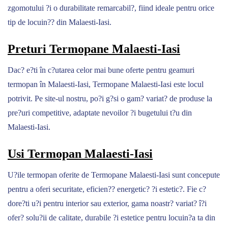
zgomotului ?i o durabilitate remarcabil?, fiind ideale pentru orice
tip de locuin?? din Malaesti-Iasi.
Preturi Termopane Malaesti-Iasi
Dac? e?ti în c?utarea celor mai bune oferte pentru geamuri
termopan în Malaesti-Iasi, Termopane Malaesti-Iasi este locul
potrivit. Pe site-ul nostru, po?i g?si o gam? variat? de produse la
pre?uri competitive, adaptate nevoilor ?i bugetului t?u din
Malaesti-Iasi.
Usi Termopan Malaesti-Iasi
U?ile termopan oferite de Termopane Malaesti-Iasi sunt concepute
pentru a oferi securitate, eficien?? energetic? ?i estetic?. Fie c?
dore?ti u?i pentru interior sau exterior, gama noastr? variat? î?i
ofer? solu?ii de calitate, durabile ?i estetice pentru locuin?a ta din