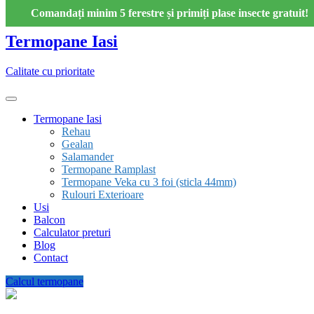
Skip
Comandați minim 5 ferestre și primiți plase insecte gratuit!
to
content
Termopane Iasi
Calitate cu prioritate
Termopane Iasi
Rehau
Gealan
Salamander
Termopane Ramplast
Termopane Veka cu 3 foi (sticla 44mm)
Rulouri Exterioare
Usi
Balcon
Calculator preturi
Blog
Contact
Calcul termopane