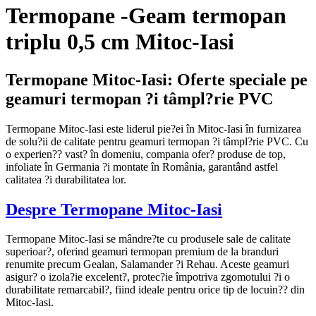
Termopane -Geam termopan
triplu 0,5 cm Mitoc-Iasi
Termopane Mitoc-Iasi: Oferte speciale pe
geamuri termopan ?i tâmpl?rie PVC
Termopane Mitoc-Iasi este liderul pie?ei în Mitoc-Iasi în furnizarea
de solu?ii de calitate pentru geamuri termopan ?i tâmpl?rie PVC. Cu
o experien?? vast? în domeniu, compania ofer? produse de top,
infoliate în Germania ?i montate în România, garantând astfel
calitatea ?i durabilitatea lor.
Despre Termopane Mitoc-Iasi
Termopane Mitoc-Iasi se mândre?te cu produsele sale de calitate
superioar?, oferind geamuri termopan premium de la branduri
renumite precum Gealan, Salamander ?i Rehau. Aceste geamuri
asigur? o izola?ie excelent?, protec?ie împotriva zgomotului ?i o
durabilitate remarcabil?, fiind ideale pentru orice tip de locuin?? din
Mitoc-Iasi.