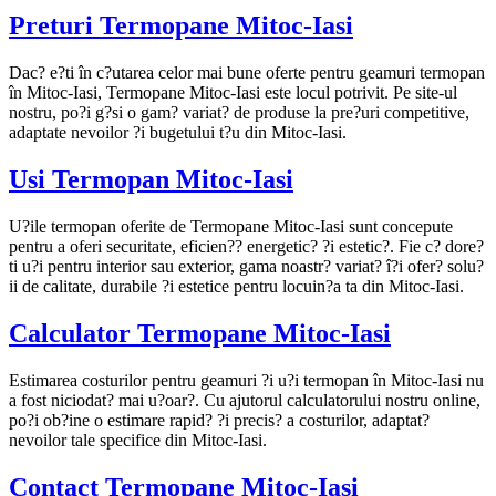
Preturi Termopane Mitoc-Iasi
Dac? e?ti în c?utarea celor mai bune oferte pentru geamuri termopan
în Mitoc-Iasi, Termopane Mitoc-Iasi este locul potrivit. Pe site-ul
nostru, po?i g?si o gam? variat? de produse la pre?uri competitive,
adaptate nevoilor ?i bugetului t?u din Mitoc-Iasi.
Usi Termopan Mitoc-Iasi
U?ile termopan oferite de Termopane Mitoc-Iasi sunt concepute
pentru a oferi securitate, eficien?? energetic? ?i estetic?. Fie c? dore?
ti u?i pentru interior sau exterior, gama noastr? variat? î?i ofer? solu?
ii de calitate, durabile ?i estetice pentru locuin?a ta din Mitoc-Iasi.
Calculator Termopane Mitoc-Iasi
Estimarea costurilor pentru geamuri ?i u?i termopan în Mitoc-Iasi nu
a fost niciodat? mai u?oar?. Cu ajutorul calculatorului nostru online,
po?i ob?ine o estimare rapid? ?i precis? a costurilor, adaptat?
nevoilor tale specifice din Mitoc-Iasi.
Contact Termopane Mitoc-Iasi