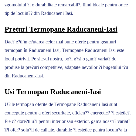
zgomotului ?i o durabilitate remarcabil?, fiind ideale pentru orice
tip de locuin?? din Raducaneni-Iasi.
Preturi Termopane Raducaneni-Iasi
Dac? e?ti în c?utarea celor mai bune oferte pentru geamuri
termopan în Raducaneni-Iasi, Termopane Raducaneni-Iasi este
locul potrivit. Pe site-ul nostru, po?i g?si o gam? variat? de
produse la pre?uri competitive, adaptate nevoilor ?i bugetului t?u
din Raducaneni-Iasi.
Usi Termopan Raducaneni-Iasi
U?ile termopan oferite de Termopane Raducaneni-Iasi sunt
concepute pentru a oferi securitate, eficien?? energetic? ?i estetic?.
Fie c? dore?ti u?i pentru interior sau exterior, gama noastr? variat?
î?i ofer? solu?ii de calitate, durabile ?i estetice pentru locuin?a ta