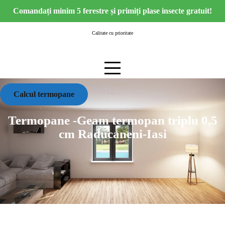
Skip
Comandați minim 5 ferestre și primiți plase insecte gratuit!
to
content
Calitate cu prioritate
Calcul termopane
Termopane -Geam termopan triplu 0,5
cm Raducaneni-Iasi