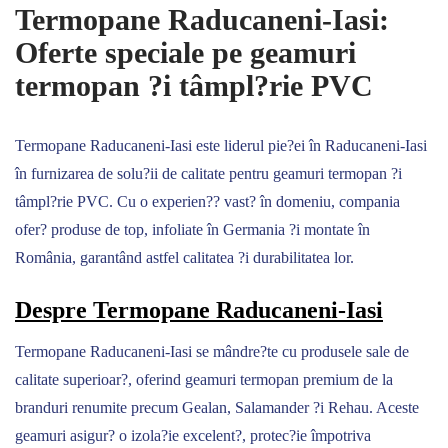
Termopane Raducaneni-Iasi:
Oferte speciale pe geamuri
termopan ?i tâmpl?rie PVC
Termopane Raducaneni-Iasi este liderul pie?ei în Raducaneni-Iasi
în furnizarea de solu?ii de calitate pentru geamuri termopan ?i
tâmpl?rie PVC. Cu o experien?? vast? în domeniu, compania
ofer? produse de top, infoliate în Germania ?i montate în
România, garantând astfel calitatea ?i durabilitatea lor.
Despre Termopane Raducaneni-Iasi
Termopane Raducaneni-Iasi se mândre?te cu produsele sale de
calitate superioar?, oferind geamuri termopan premium de la
branduri renumite precum Gealan, Salamander ?i Rehau. Aceste
geamuri asigur? o izola?ie excelent?, protec?ie împotriva