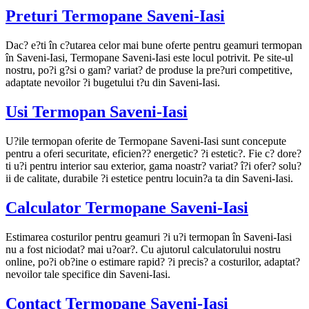
Preturi Termopane Saveni-Iasi
Dac? e?ti în c?utarea celor mai bune oferte pentru geamuri termopan
în Saveni-Iasi, Termopane Saveni-Iasi este locul potrivit. Pe site-ul
nostru, po?i g?si o gam? variat? de produse la pre?uri competitive,
adaptate nevoilor ?i bugetului t?u din Saveni-Iasi.
Usi Termopan Saveni-Iasi
U?ile termopan oferite de Termopane Saveni-Iasi sunt concepute
pentru a oferi securitate, eficien?? energetic? ?i estetic?. Fie c? dore?
ti u?i pentru interior sau exterior, gama noastr? variat? î?i ofer? solu?
ii de calitate, durabile ?i estetice pentru locuin?a ta din Saveni-Iasi.
Calculator Termopane Saveni-Iasi
Estimarea costurilor pentru geamuri ?i u?i termopan în Saveni-Iasi
nu a fost niciodat? mai u?oar?. Cu ajutorul calculatorului nostru
online, po?i ob?ine o estimare rapid? ?i precis? a costurilor, adaptat?
nevoilor tale specifice din Saveni-Iasi.
Contact Termopane Saveni-Iasi