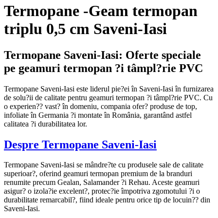
Termopane -Geam termopan
triplu 0,5 cm Saveni-Iasi
Termopane Saveni-Iasi: Oferte speciale
pe geamuri termopan ?i tâmpl?rie PVC
Termopane Saveni-Iasi este liderul pie?ei în Saveni-Iasi în furnizarea
de solu?ii de calitate pentru geamuri termopan ?i tâmpl?rie PVC. Cu
o experien?? vast? în domeniu, compania ofer? produse de top,
infoliate în Germania ?i montate în România, garantând astfel
calitatea ?i durabilitatea lor.
Despre Termopane Saveni-Iasi
Termopane Saveni-Iasi se mândre?te cu produsele sale de calitate
superioar?, oferind geamuri termopan premium de la branduri
renumite precum Gealan, Salamander ?i Rehau. Aceste geamuri
asigur? o izola?ie excelent?, protec?ie împotriva zgomotului ?i o
durabilitate remarcabil?, fiind ideale pentru orice tip de locuin?? din
Saveni-Iasi.