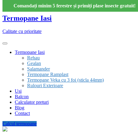
Skip
Comandați minim 5 ferestre și primiți plase insecte gratuit!
to
content
Termopane Iasi
Calitate cu prioritate
Termopane Iasi
Rehau
Gealan
Salamander
Termopane Ramplast
Termopane Veka cu 3 foi (sticla 44mm)
Rulouri Exterioare
Usi
Balcon
Calculator preturi
Blog
Contact
Calcul termopane