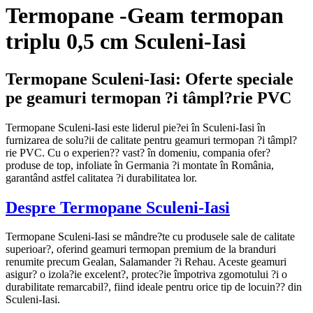
Termopane -Geam termopan
triplu 0,5 cm Sculeni-Iasi
Termopane Sculeni-Iasi: Oferte speciale
pe geamuri termopan ?i tâmpl?rie PVC
Termopane Sculeni-Iasi este liderul pie?ei în Sculeni-Iasi în
furnizarea de solu?ii de calitate pentru geamuri termopan ?i tâmpl?
rie PVC. Cu o experien?? vast? în domeniu, compania ofer?
produse de top, infoliate în Germania ?i montate în România,
garantând astfel calitatea ?i durabilitatea lor.
Despre Termopane Sculeni-Iasi
Termopane Sculeni-Iasi se mândre?te cu produsele sale de calitate
superioar?, oferind geamuri termopan premium de la branduri
renumite precum Gealan, Salamander ?i Rehau. Aceste geamuri
asigur? o izola?ie excelent?, protec?ie împotriva zgomotului ?i o
durabilitate remarcabil?, fiind ideale pentru orice tip de locuin?? din
Sculeni-Iasi.