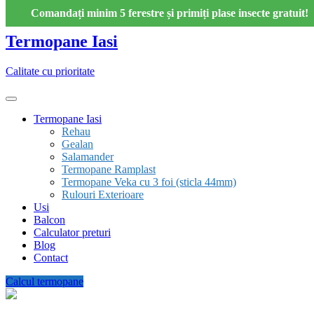
Skip
Comandați minim 5 ferestre și primiți plase insecte gratuit!
to
content
Termopane Iasi
Calitate cu prioritate
Termopane Iasi
Rehau
Gealan
Salamander
Termopane Ramplast
Termopane Veka cu 3 foi (sticla 44mm)
Rulouri Exterioare
Usi
Balcon
Calculator preturi
Blog
Contact
Calcul termopane