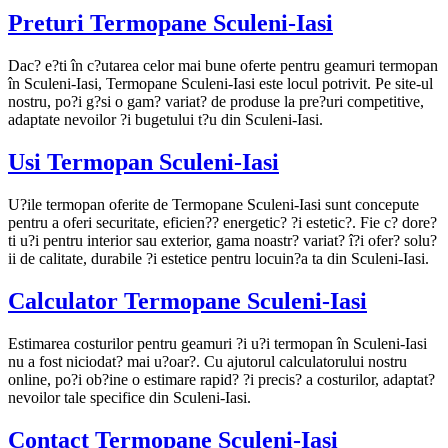
Preturi Termopane Sculeni-Iasi
Dac? e?ti în c?utarea celor mai bune oferte pentru geamuri termopan
în Sculeni-Iasi, Termopane Sculeni-Iasi este locul potrivit. Pe site-ul
nostru, po?i g?si o gam? variat? de produse la pre?uri competitive,
adaptate nevoilor ?i bugetului t?u din Sculeni-Iasi.
Usi Termopan Sculeni-Iasi
U?ile termopan oferite de Termopane Sculeni-Iasi sunt concepute
pentru a oferi securitate, eficien?? energetic? ?i estetic?. Fie c? dore?
ti u?i pentru interior sau exterior, gama noastr? variat? î?i ofer? solu?
ii de calitate, durabile ?i estetice pentru locuin?a ta din Sculeni-Iasi.
Calculator Termopane Sculeni-Iasi
Estimarea costurilor pentru geamuri ?i u?i termopan în Sculeni-Iasi
nu a fost niciodat? mai u?oar?. Cu ajutorul calculatorului nostru
online, po?i ob?ine o estimare rapid? ?i precis? a costurilor, adaptat?
nevoilor tale specifice din Sculeni-Iasi.
Contact Termopane Sculeni-Iasi