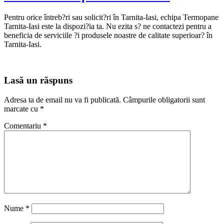
Pentru orice întreb?ri sau solicit?ri în Tarnita-Iasi, echipa Termopane
Tarnita-Iasi este la dispozi?ia ta. Nu ezita s? ne contactezi pentru a
beneficia de serviciile ?i produsele noastre de calitate superioar? în
Tarnita-Iasi.
Lasă un răspuns
Adresa ta de email nu va fi publicată.
Câmpurile obligatorii sunt
marcate cu
*
Comentariu
*
Nume
*