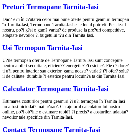
Preturi Termopane Tarnita-Iasi
Dac? e?ti în c?utarea celor mai bune oferte pentru geamuri termopan
în Tarnita-Iasi, Termopane Tarnita-Iasi este locul potrivit. Pe site-ul
nostru, po?i g?si o gam? variat? de produse la pre?uri competitive,
adaptate nevoilor ?i bugetului t?u din Tarnita-Iasi.
Usi Termopan Tarnita-Iasi
U?ile termopan oferite de Termopane Tarnita-Iasi sunt concepute
pentru a oferi securitate, eficien?? energetic? ?i estetic?. Fie c? dore?
ti u?i pentru interior sau exterior, gama noastr? variat? î?i ofer? solu?
ii de calitate, durabile ?i estetice pentru locuin?a ta din Tarnita-Iasi.
Calculator Termopane Tarnita-Iasi
Estimarea costurilor pentru geamuri ?i u?i termopan în Tarnita-Iasi
nu a fost niciodat? mai u?oar?. Cu ajutorul calculatorului nostru
online, po?i ob?ine o estimare rapid? ?i precis? a costurilor, adaptat?
nevoilor tale specifice din Tarnita-Iasi.
Contact Termopane Tarnita-Iasi