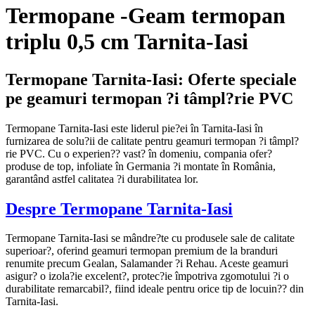
Termopane -Geam termopan
triplu 0,5 cm Tarnita-Iasi
Termopane Tarnita-Iasi: Oferte speciale
pe geamuri termopan ?i tâmpl?rie PVC
Termopane Tarnita-Iasi este liderul pie?ei în Tarnita-Iasi în
furnizarea de solu?ii de calitate pentru geamuri termopan ?i tâmpl?
rie PVC. Cu o experien?? vast? în domeniu, compania ofer?
produse de top, infoliate în Germania ?i montate în România,
garantând astfel calitatea ?i durabilitatea lor.
Despre Termopane Tarnita-Iasi
Termopane Tarnita-Iasi se mândre?te cu produsele sale de calitate
superioar?, oferind geamuri termopan premium de la branduri
renumite precum Gealan, Salamander ?i Rehau. Aceste geamuri
asigur? o izola?ie excelent?, protec?ie împotriva zgomotului ?i o
durabilitate remarcabil?, fiind ideale pentru orice tip de locuin?? din
Tarnita-Iasi.