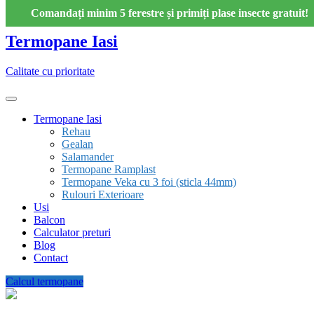
Skip
Comandați minim 5 ferestre și primiți plase insecte gratuit!
to
content
Termopane Iasi
Calitate cu prioritate
Termopane Iasi
Rehau
Gealan
Salamander
Termopane Ramplast
Termopane Veka cu 3 foi (sticla 44mm)
Rulouri Exterioare
Usi
Balcon
Calculator preturi
Blog
Contact
Calcul termopane