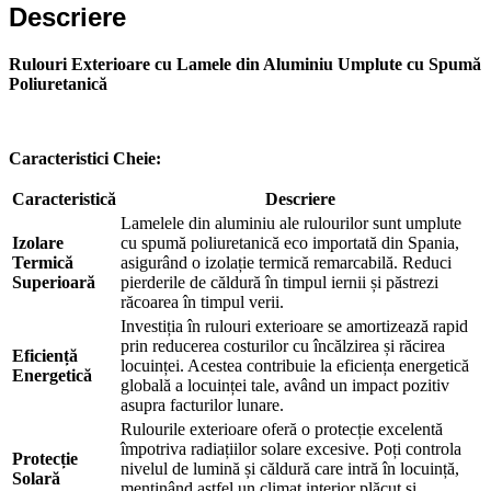
Descriere
Ne poți trimite un mesaj, sau poți lăsa numărul tău de telefon
pentru a fi contactat!
Rulouri Exterioare cu Lamele din Aluminiu Umplute cu Spumă
📞 0750 492 008
Poliuretanică
📞 Telefon
💬 WhatsApp
✍️ Formular
Caracteristici Cheie:
Caracteristică
Descriere
Lamelele din aluminiu ale rulourilor sunt umplute
Închide
Izolare
cu spumă poliuretanică eco importată din Spania,
Termică
asigurând o izolație termică remarcabilă. Reduci
Superioară
pierderile de căldură în timpul iernii și păstrezi
răcoarea în timpul verii.
Investiția în rulouri exterioare se amortizează rapid
prin reducerea costurilor cu încălzirea și răcirea
Eficiență
locuinței. Acestea contribuie la eficiența energetică
Energetică
globală a locuinței tale, având un impact pozitiv
asupra facturilor lunare.
Rulourile exterioare oferă o protecție excelentă
împotriva radiațiilor solare excesive. Poți controla
Protecție
nivelul de lumină și căldură care intră în locuință,
Solară
menținând astfel un climat interior plăcut și