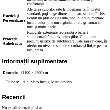
confortabil.
Alegerea culorilor este la îndemâna ta. În prețul
standard, poți alege dintre alb, maro și maro închis.
Estetică și
Pentru un plus de eleganță, opțiunile suplimentare
Personalizare
includ culori precum argintiu, crem, gri antracit,
nuc, și multe altele.
Rulourile exterioare reprezintă o barieră
suplimentară împotriva efracțiilor. Cu opțiuni
Protecție
precum sisteme de autoblocare, yale sau zavoare, îți
Antiefracție
oferim un nivel crescut de securitate și liniște pentru
locuința ta.
Informații suplimentare
Dimensiuni
1100 × 2200 cm
Culoare
Alb, Maro Inchis, Maro deschis
Recenzii
Nu există recenzii până acum.