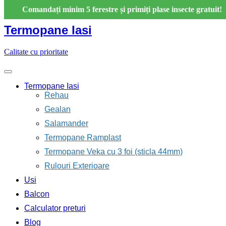
Skip
Comandați minim 5 ferestre și primiți plase insecte gratuit!
to
content
Termopane Iasi
Calitate cu prioritate
Termopane Iasi
Rehau
Gealan
Salamander
Termopane Ramplast
Termopane Veka cu 3 foi (sticla 44mm)
Rulouri Exterioare
Usi
Balcon
Calculator preturi
Blog