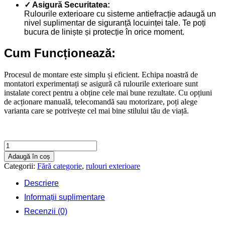
✓ Asigură Securitatea:
Rulourile exterioare cu sisteme antiefracție adaugă un
nivel suplimentar de siguranță locuinței tale. Te poți
bucura de liniște și protecție în orice moment.
Cum Funcționează:
Procesul de montare este simplu și eficient. Echipa noastră de
montatori experimentați se asigură că rulourile exterioare sunt
instalate corect pentru a obține cele mai bune rezultate. Cu opțiuni
de acționare manuală, telecomandă sau motorizare, poți alege
varianta care se potrivește cel mai bine stilului tău de viață.
Cantitate
Rulouri
Adaugă în coș
exterioare
Categorii:
Fără categorie
,
rulouri exterioare
1100
X
Descriere
2200
Informații suplimentare
Recenzii (0)
Contactează-ne rapid