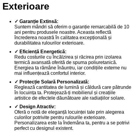
Exterioare
✓ Garanție Extinsă:
Suntem mândri să oferim o garanție remarcabilă de 10
ani pentru produsele noastre. Aceasta reflectă
încrederea noastră în calitatea excepțională și
durabilitatea rulourilor exterioare.
✓ Eficiență Energetică:
Redu costurile cu încălzirea și răcirea prin izolarea
termică avansată oferită de spuma poliuretanică.
Energiea ta rămâne înăuntru, iar condițiile externe nu
mai influențează confortul interior.
✓ Protecție Solară Personalizată:
Reglează cantitatea de lumină și căldură care pătrunde
în locuința ta. Protejează-ți mobilierul și creațiile
artistice de efectele dăunătoare ale radiațiilor solare.
✓ Design Atractiv:
Oferă o notă de eleganță locuinței tale prin alegerea
culorilor potrivite pentru rulourile exterioare.
Personalizarea este la îndemâna ta, pentru a se potrivi
perfect cu designul existent.