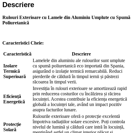
Descriere
Ne poți trimite un mesaj, sau poți lăsa numărul tău de telefon
pentru a fi contactat!
Rulouri Exterioare cu Lamele din Aluminiu Umplute cu Spumă
📞 0750 492 008
Poliuretanică
📞 Telefon
💬 WhatsApp
✍️ Formular
Caracteristici Cheie:
Caracteristică
Descriere
Lamelele din aluminiu ale rulourilor sunt umplute
Închide
Izolare
cu spumă poliuretanică eco importată din Spania,
Termică
asigurând o izolație termică remarcabilă. Reduci
Superioară
pierderile de căldură în timpul iernii și păstrezi
răcoarea în timpul verii.
Investiția în rulouri exterioare se amortizează rapid
prin reducerea costurilor cu încălzirea și răcirea
Eficiență
locuinței. Acestea contribuie la eficiența energetică
Energetică
globală a locuinței tale, având un impact pozitiv
asupra facturilor lunare.
Rulourile exterioare oferă o protecție excelentă
împotriva radiațiilor solare excesive. Poți controla
Protecție
nivelul de lumină și căldură care intră în locuință,
Solară
menținând astfel un climat interior plăcut și