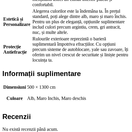
confortabil.
Alegerea culorilor este la îndemâna ta. În prețul
standard, poți alege dintre alb, maro și maro închis.
Estetică și
Pentru un plus de eleganță, opțiunile suplimentare
Personalizare
includ culori precum argintiu, crem, gri antracit,
nuc, și multe altele.
Rulourile exterioare reprezintă o barieră
suplimentară împotriva efracțiilor. Cu opțiuni
Protecție
precum sisteme de autoblocare, yale sau zavoare, îți
Antiefracție
oferim un nivel crescut de securitate și liniște pentru
locuința ta.
Informații suplimentare
Dimensiuni
500 × 1300 cm
Culoare
Alb, Maro Inchis, Maro deschis
Recenzii
Nu există recenzii până acum.