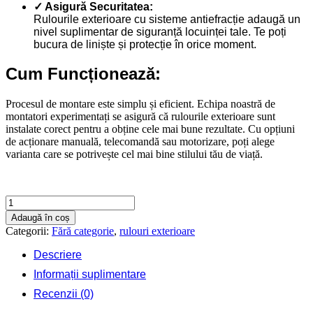
✓ Asigură Securitatea:
Rulourile exterioare cu sisteme antiefracție adaugă un
nivel suplimentar de siguranță locuinței tale. Te poți
bucura de liniște și protecție în orice moment.
Cum Funcționează:
Procesul de montare este simplu și eficient. Echipa noastră de
montatori experimentați se asigură că rulourile exterioare sunt
instalate corect pentru a obține cele mai bune rezultate. Cu opțiuni
de acționare manuală, telecomandă sau motorizare, poți alege
varianta care se potrivește cel mai bine stilului tău de viață.
Cantitate
Rulouri
Adaugă în coș
exterioare
Categorii:
Fără categorie
,
rulouri exterioare
500
X
Descriere
1300
Informații suplimentare
Recenzii (0)
Contactează-ne rapid