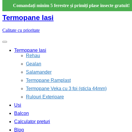
Skip
Comandați minim 5 ferestre și primiți plase insecte gratuit!
to
content
Termopane Iasi
Calitate cu prioritate
Termopane Iasi
Rehau
Gealan
Salamander
Termopane Ramplast
Termopane Veka cu 3 foi (sticla 44mm)
Rulouri Exterioare
Usi
Balcon
Calculator preturi
Blog