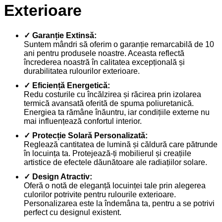
Exterioare
✓ Garanție Extinsă:
Suntem mândri să oferim o garanție remarcabilă de 10
ani pentru produsele noastre. Aceasta reflectă
încrederea noastră în calitatea excepțională și
durabilitatea rulourilor exterioare.
✓ Eficiență Energetică:
Redu costurile cu încălzirea și răcirea prin izolarea
termică avansată oferită de spuma poliuretanică.
Energiea ta rămâne înăuntru, iar condițiile externe nu
mai influențează confortul interior.
✓ Protecție Solară Personalizată:
Reglează cantitatea de lumină și căldură care pătrunde
în locuința ta. Protejează-ți mobilierul și creațiile
artistice de efectele dăunătoare ale radiațiilor solare.
✓ Design Atractiv:
Oferă o notă de eleganță locuinței tale prin alegerea
culorilor potrivite pentru rulourile exterioare.
Personalizarea este la îndemâna ta, pentru a se potrivi
perfect cu designul existent.