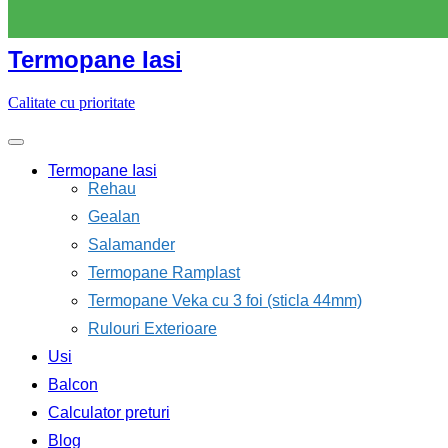
Skip
to
content
Termopane Iasi
Calitate cu prioritate
Termopane Iasi
Rehau
Gealan
Salamander
Termopane Ramplast
Termopane Veka cu 3 foi (sticla 44mm)
Rulouri Exterioare
Usi
Balcon
Calculator preturi
Blog