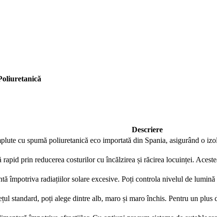
Contactează-ne rapid
Ne poți trimite un mesaj, sau poți lăsa numărul tău de telefon
pentru a fi contactat!
oliuretanică
📞 0750 492 008
📞 Telefon
💬 WhatsApp
✍️ Formular
Descriere
plute cu spumă poliuretanică eco importată din Spania, asigurând o izola
Închide
ă rapid prin reducerea costurilor cu încălzirea și răcirea locuinței. Acest
tă împotriva radiațiilor solare excesive. Poți controla nivelul de lumină ș
ețul standard, poți alege dintre alb, maro și maro închis. Pentru un plus