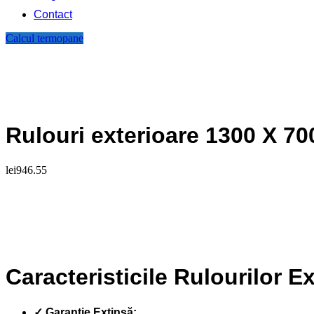
Contact
Calcul termopane
Rulouri exterioare 1300 X 70
lei
946.55
Caracteristicile Rulourilor E
✓ Garanție Extinsă: