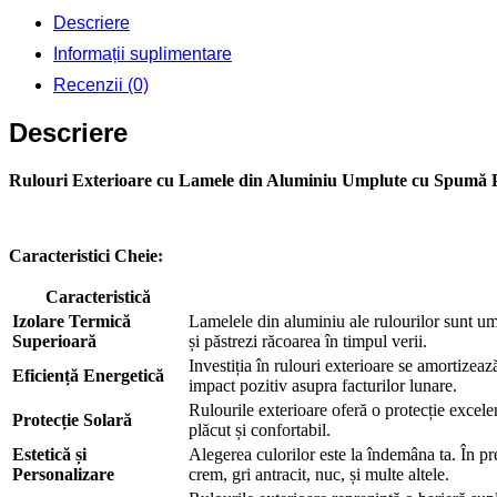
X
Descriere
700
Informații suplimentare
Recenzii (0)
Descriere
Rulouri Exterioare cu Lamele din Aluminiu Umplute cu Spumă P
Caracteristici Cheie:
Caracteristică
Izolare Termică
Lamelele din aluminiu ale rulourilor sunt um
Superioară
și păstrezi răcoarea în timpul verii.
Investiția în rulouri exterioare se amortizeaz
Eficiență Energetică
impact pozitiv asupra facturilor lunare.
Rulourile exterioare oferă o protecție excelen
Protecție Solară
plăcut și confortabil.
Estetică și
Alegerea culorilor este la îndemâna ta. În pr
Personalizare
crem, gri antracit, nuc, și multe altele.