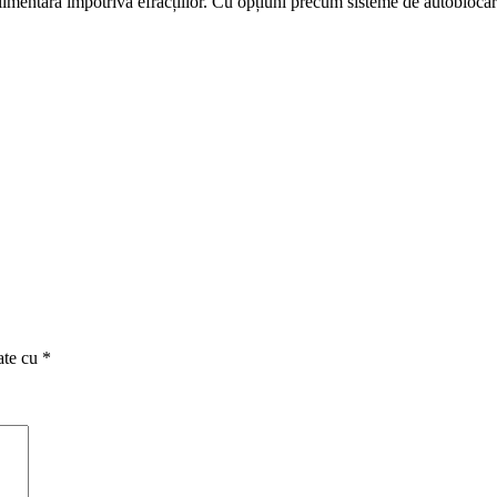
limentară împotriva efracțiilor. Cu opțiuni precum sisteme de autoblocare,
ate cu
*