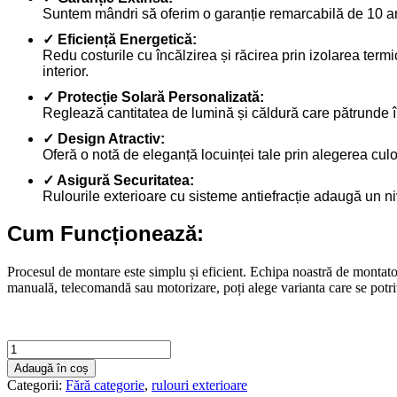
Suntem mândri să oferim o garanție remarcabilă de 10 ani 
✓ Eficiență Energetică:
Redu costurile cu încălzirea și răcirea prin izolarea ter
interior.
✓ Protecție Solară Personalizată:
Reglează cantitatea de lumină și căldură care pătrunde în l
✓ Design Atractiv:
Oferă o notă de eleganță locuinței tale prin alegerea culor
✓ Asigură Securitatea:
Rulourile exterioare cu sisteme antiefracție adaugă un niv
Cum Funcționează:
Procesul de montare este simplu și eficient. Echipa noastră de montator
manuală, telecomandă sau motorizare, poți alege varianta care se potrive
Cantitate
Rulouri
Adaugă în coș
exterioare
Categorii:
Fără categorie
,
rulouri exterioare
1300