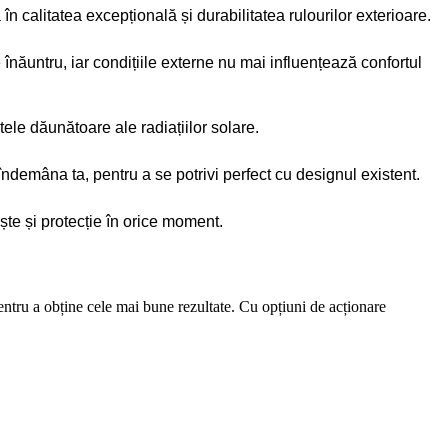
 calitatea excepțională și durabilitatea rulourilor exterioare.
înăuntru, iar condițiile externe nu mai influențează confortul
tele dăunătoare ale radiațiilor solare.
 îndemâna ta, pentru a se potrivi perfect cu designul existent.
ște și protecție în orice moment.
pentru a obține cele mai bune rezultate. Cu opțiuni de acționare