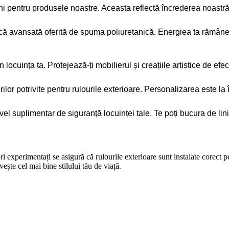
pentru produsele noastre. Aceasta reflectă încrederea noastră în
mică avansată oferită de spuma poliuretanică. Energiea ta rămâne 
ocuința ta. Protejează-ți mobilierul și creațiile artistice de efec
ilor potrivite pentru rulourile exterioare. Personalizarea este la
el suplimentar de siguranță locuinței tale. Te poți bucura de lini
i experimentați se asigură că rulourile exterioare sunt instalate corect 
ște cel mai bine stilului tău de viață.